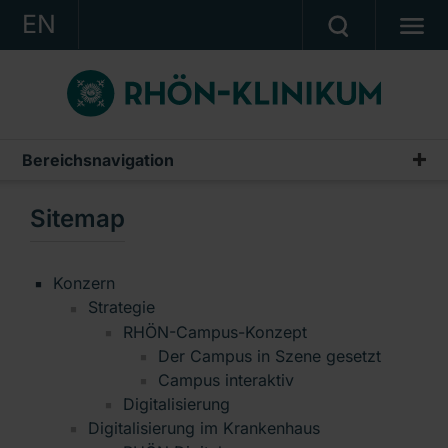
EN
KONZERN
KLINIKEN
KARRIERE
Bereichsnavigation
Metanavigation
INVESTOR RELATIONS
Sitemap
Sitemap
PRESSE
Impressum
KONTAKT
Konzern
Nutzungsbedingungen
Strategie
Ein Unternehmen der RHÖN-KLINIKUM AG
Datenschutz
RHÖN-Campus-Konzept
Der Campus in Szene gesetzt
Cookie-Erklärung
Campus interaktiv
Digitalisierung
Digitalisierung im Krankenhaus