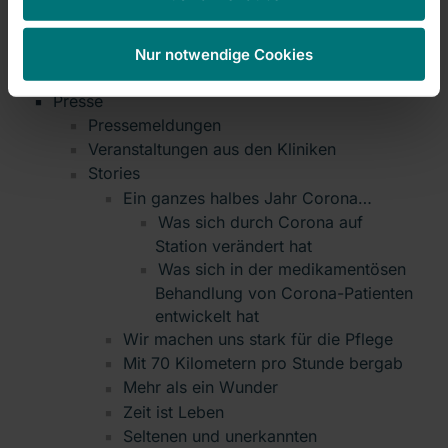
IR-News
Präsentationen & Conference Calls
Stimmrechtsmitteilungen
Nur notwendige Cookies
Verantwortung und Nachhaltigkeit
Presse
Pressemeldungen
Veranstaltungen aus den Kliniken
Stories
Ein ganzes halbes Jahr Corona…
Was sich durch Corona auf
Station verändert hat
Was sich in der medikamentösen
Behandlung von Corona-Patienten
entwickelt hat
Wir machen uns stark für die Pflege
Mit 70 Kilometern pro Stunde bergab
Mehr als ein Wunder
Zeit ist Leben
Seltenen und unerkannten