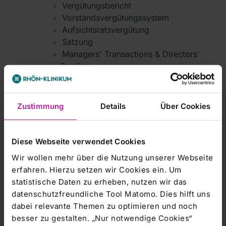
Vergütungsbericht
Vorstandsvergütungssystem
Aufsichtsratsvergütung
Satzung
Managers' Transactions & Directors'
Dealings
Archiv - Jährliches Dokument § 10
WpPG
Jährliches Dokument 2012
Zustimmung
Details
Über Cookies
Jährliches Dokument 2011
Jährliches Dokument 2010
Jährliches Dokument 2009
Diese Webseite verwendet Cookies
Jährliches Dokument 2008
Wir wollen mehr über die Nutzung unserer Webseite
Jährliches Dokument 2007
erfahren. Hierzu setzen wir Cookies ein. Um
Jährliches Dokument 2006
statistische Daten zu erheben, nutzen wir das
Finanzkalender
datenschutzfreundliche Tool Matomo. Dies hilft uns
Hauptversammlung
dabei relevante Themen zu optimieren und noch
Aktuelle Hauptversammlung
besser zu gestalten. „Nur notwendige Cookies“
Archiv