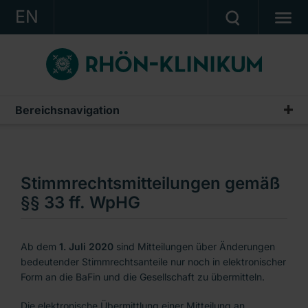
EN
KONZERN
KLINIKEN
KARRIERE
Bereichsnavigation
Investor Relations
INVESTOR RELATIONS
Aktie
PRESSE
Corporate Governance
Stimmrechtsmitteilungen gemäß
KONTAKT
Finanzkalender
§§ 33 ff. WpHG
Ein Unternehmen der RHÖN-KLINIKUM AG
Hauptversammlung
Ab dem
1. Juli 2020
sind Mitteilungen über Änderungen
Kontakt
bedeutender Stimmrechtsanteile nur noch in elektronischer
Form an die BaFin und die Gesellschaft zu übermitteln.
Publikationen & Präsentationen
Die elektronische Übermittlung einer Mitteilung an
Stimmrechtsmitteilungen