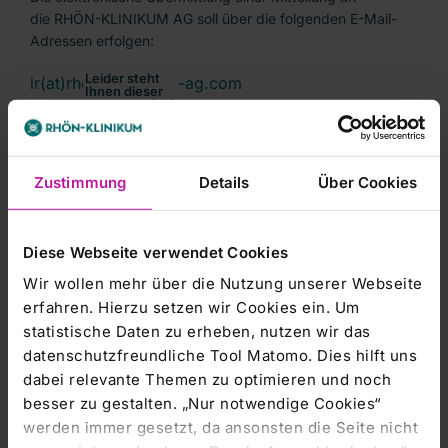
die RHÖN-KLINIKUM AG soll über die folgenden E-Mail-
Verantwortung und Nachhaltigkeit
Adressen erfolgen:
Leider steht
ir(at)rhoen-klinikum-ag.com
Ihnen dieser
rka(at)rhoen-klinikum-ag.com
Inhalt von EQS
Group AG
aktuell nicht
zur
Die bereits veröffentlichten Stimmrechtsmitteilungen finden
Verfügung.
Um Ihnen das
"IR-News"
Sie unter der Rubrik
.
Zustimmung
Details
Über Cookies
optimale
Nutzererlebnis
zu
ermöglichen,
bitten wir Sie
Ihre
Cookie-
Diese Webseite verwendet Cookies
Einstellungen
anzupassen.
Kursentwicklung
Wir wollen mehr über die Nutzung unserer Webseite
Marketing-
erfahren. Hierzu setzen wir Cookies ein. Um
Cookies
statistische Daten zu erheben, nutzen wir das
akzeptieren
datenschutzfreundliche Tool Matomo. Dies hilft uns
dabei relevante Themen zu optimieren und noch
besser zu gestalten. „Nur notwendige Cookies“
werden immer gesetzt, da ansonsten die Seite nicht