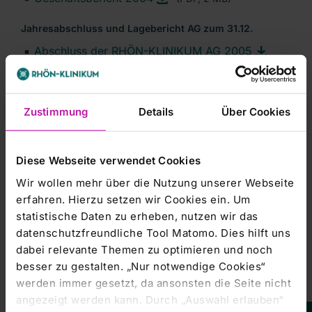
Jahresabschluss und Lagebericht AG zum 31.12.
Abschluss der RHÖN-KLINIKUM AG 2005
(PDF, 280 KB)
Abschluss der RHÖN-KLINIKUM AG 2004
(PDF, 250 KB)
Zustimmung
Details
Über Cookies
Zwischenberichte
Einberufung zur Hauptversammlung
Diese Webseite verwendet Cookies
Einladung und Tagesordnung zur
Wir wollen mehr über die Nutzung unserer Webseite
Hauptversammlung 2006
erfahren. Hierzu setzen wir Cookies ein. Um
(PDF, 90 KB)
Einladung und Tagesordnung zur
statistische Daten zu erheben, nutzen wir das
Hauptversammlung 2005 und gesonderten
datenschutzfreundliche Tool Matomo. Dies hilft uns
Versammlung der Vorzugsaktionäre 2005
dabei relevante Themen zu optimieren und noch
(PDF, 90 KB)
besser zu gestalten. „Nur notwendige Cookies“
werden immer gesetzt, da ansonsten die Seite nicht
Dividendenbekanntmachung
angezeigt werden kann. Durch „Auswahl erlauben“