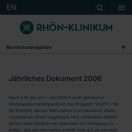
EN
KONZERN
KLINIKEN
KARRIERE
Bereichsnavigation
Archiv - Jährliches Dokument § 10 WpPG
INVESTOR RELATIONS
Jährliches Dokument 2012
PRESSE
Jährliches Dokument 2011
Jährliches Dokument 2006
KONTAKT
Jährliches Dokument 2010
Ein Unternehmen der RHÖN-KLINIKUM AG
Jährliches Dokument 2009
Nach § 10 des am 1. Juli 2005 in Kraft getretenen
Wertpapierprospektgesetzes (nachfolgend "WpPG") hat
Jährliches Dokument 2008
ein Emittent, dessen Wertpapiere zum Handel an einem
organisierten Markt zugelassen sind, mindestens einmal
Jährliches Dokument 2007
jährlich dem Publikum ein Dokument zur Verfügung zu
stellen, das alle Information enthält oder auf sie verweist,
Jährliches Dokument 2006