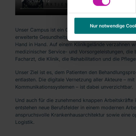
Nur notwendige Coo
Unser Campus ist ein Ort der Begegnung, an dem nic
erweiterte Gesundheitsdienstleistungen angeboten w
Hand in Hand. Auf einem Klinikgelände verzahnen wi
medizinischer Service- und Vorsorgeleistungen, die 
Facharzt, die Klinik, die Rehabilitation und die Pflege
Unser Ziel ist es, dem Patienten den Behandlungspro
entlasten. Die digitale Vernetzung aller Akteure – mi
Kommunikationssystemen – ist dabei unverzichtbar.
Und auch für die zunehmend knappen Arbeitskräfte i
entstehen neue Berufsfelder in einem modernen Arbei
anspruchsvolle Krankenhausarchitektur sowie eine op
Logistik.