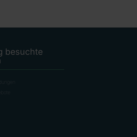
g besuchte
n
dungen
ebote