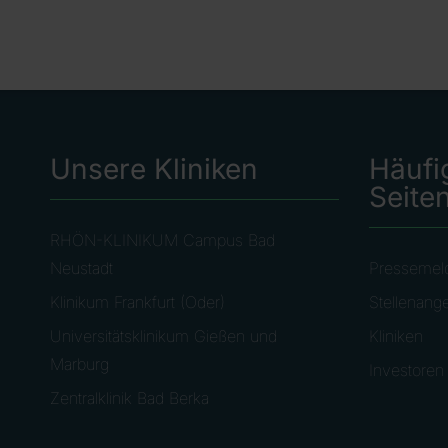
Unsere Kliniken
Häufi
Seite
RHÖN-KLINIKUM Campus Bad
Neustadt
Pressemel
Klinikum Frankfurt (Oder)
Stellenang
Universitätsklinikum Gießen und
Kliniken
Marburg
Investoren
Zentralklinik Bad Berka