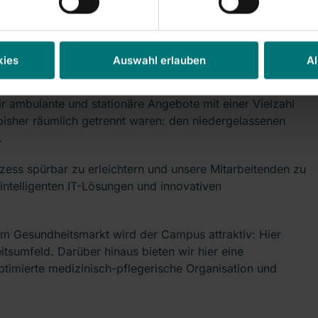
kies
Auswahl erlauben
Al
ht nur medizinische Kernleistungen, sondern auch
erden. Vorsorgen, Behandlung, Reha und Pflege arbeiten
r ambulante und stationäre Angebote mit einer Vielzahl
bisher räumlich getrennt waren: den niedergelassenen
.
zess spürbar zu erleichtern und unsere Mitarbeitenden zu
t intelligenten IT-Lösungen und innovativen
m Gesundheitsmarkt wird der Campus attraktiv: Hier
tsumfeld. Darüber hinaus bieten wir hier eine
timierte medizinisch-pflegerische Organisation und