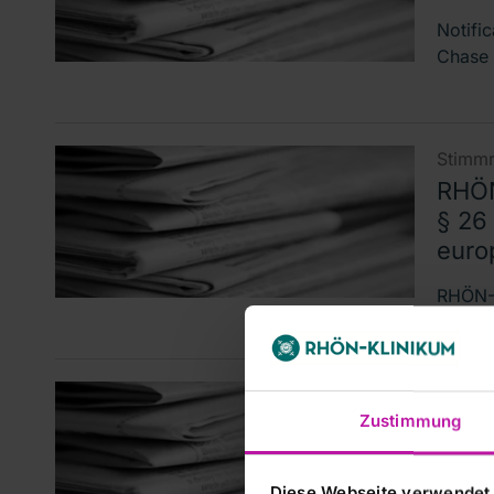
Notifi
Chase 
Stimmr
RHÖN
§ 26
euro
RHÖN-K
Stimmr
Manage
Zustimmung
ROUN
Führ
Diese Webseite verwendet