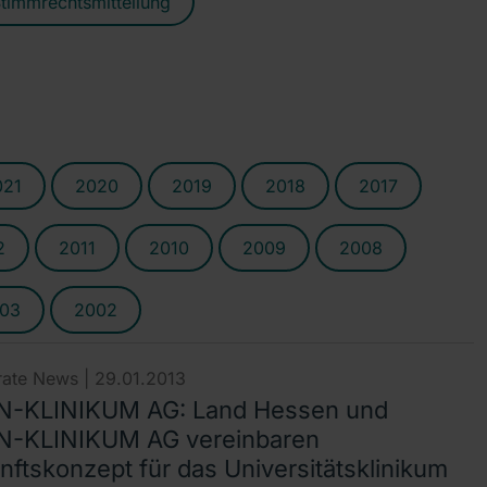
timmrechtsmitteilung
021
2020
2019
2018
2017
2
2011
2010
2009
2008
03
2002
ate News |
29.01.2013
-KLINIKUM AG: Land Hessen und
-KLINIKUM AG vereinbaren
nftskonzept für das Universitätsklinikum