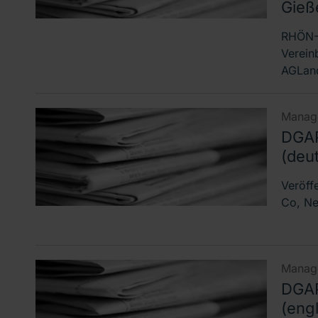
Gieß
RHÖN-K
Verein
AGLan
Manage
DGAP
(deu
Veröff
Co, Ne
Manage
DGAP
(engl