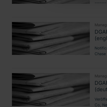
------
Manage
DGAP
(engl
Notifi
Chase 
Manage
DGAP
(deu
Veröff
Co, Ne