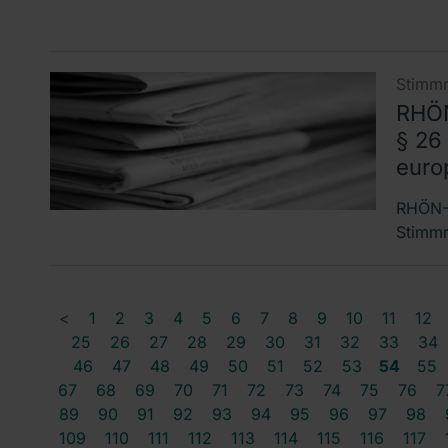
Stimmr
RHÖN
§ 26
euro
RHÖN-K
Stimmr
<
1
2
3
4
5
6
7
8
9
10
11
12
25
26
27
28
29
30
31
32
33
34
46
47
48
49
50
51
52
53
54
55
67
68
69
70
71
72
73
74
75
76
7
89
90
91
92
93
94
95
96
97
98
109
110
111
112
113
114
115
116
117