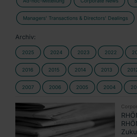
Ad-hoc-Mitteilung
Corporate News
S
Managers' Transactions & Directors' Dealings
Archiv:
2025
2024
2023
2022
2
2016
2015
2014
2013
201
2007
2006
2005
2004
20
Corpor
RHÖN
RHÖN
Zuku