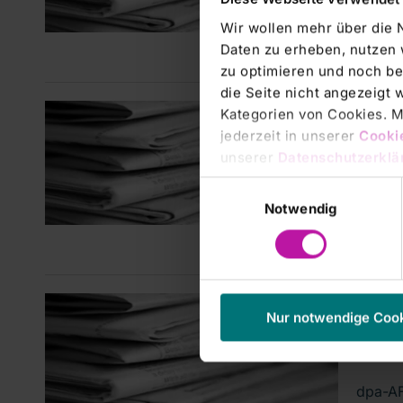
FRANKF
durch 
Wir wollen mehr über die 
Daten zu erheben, nutzen 
zu optimieren und noch be
die Seite nicht angezeigt
Manage
Kategorien von Cookies. Mi
ANAL
jederzeit in unserer
Cooki
unserer
Datenschutzerklä
Klini
Einwilligungsauswahl
dpa-AF
Notwendig
------
Manage
Nur notwendige Coo
ANAL
Klini
dpa-AF