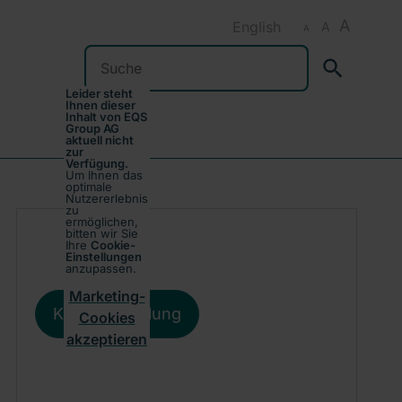
A
English
A
A
Suchen
Leider steht
Ihnen dieser
Inhalt von EQS
Group AG
aktuell nicht
zur
Verfügung.
Um Ihnen das
optimale
Nutzererlebnis
zu
ermöglichen,
bitten wir Sie
Ihre
Cookie-
Einstellungen
anzupassen.
Marketing-
Kursentwicklung
Cookies
akzeptieren