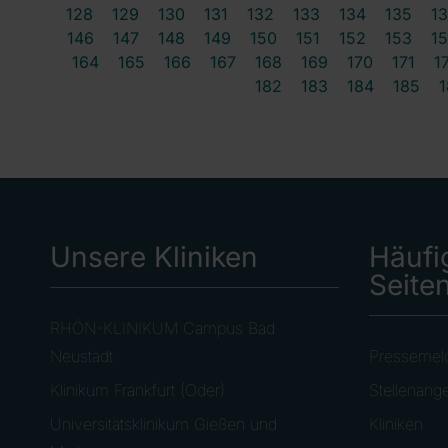
128
129
130
131
132
133
134
135
1
146
147
148
149
150
151
152
153
1
164
165
166
167
168
169
170
171
1
182
183
184
185
1
Unsere Kliniken
Häufi
Seite
RHÖN-KLINIKUM Campus Bad
Neustadt
Pressemel
Klinikum Frankfurt (Oder)
Stellenang
Universitätsklinikum Gießen und
Kliniken