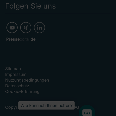
Folgen Sie uns
Presse
portal.
de
Sitemap
Impressum
Nutzungsbedingungen
Datenschutz
Cookie-Erklärung
Wie kann ich Ihnen helfen?
Copyright 2026, RHÖN-KLINIKUM AG