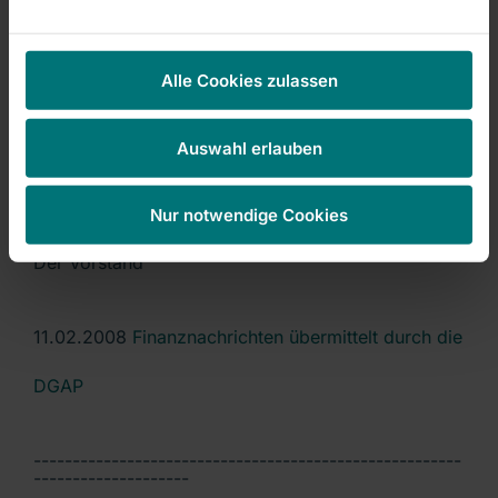
Threadneedle Asset Management Holdings Limited
nach § 22 Abs. 1 Satz 1 Nr.
6 in Verbindung mit Satz 2 und 3 WpHG
Alle Cookies zulassen
vollständig hinzuzurechnen.
Auswahl erlauben
Bad Neustadt a.d.Saale, 11.02.2008
Nur notwendige Cookies
Der Vorstand
11.02.2008
Finanznachrichten übermittelt durch die
DGAP
-------------------------------------------------------
--------------------