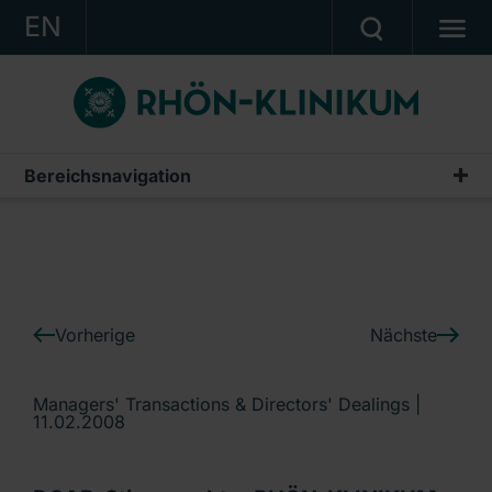
EN
KONZERN
KLINIKEN
KARRIERE
Bereichsnavigation
IR-News
INVESTOR RELATIONS
PRESSE
KONTAKT
Vorherige
Nächste
Ein Unternehmen der RHÖN-KLINIKUM AG
Managers' Transactions & Directors' Dealings |
11.02.2008