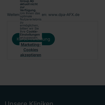
Group AG
aktuell nicht
zur
Verfügung.
Um Ihnen das
Weitere Informationen: www.dpa-AFX.de
optimale
Nutzererlebnis
zu
ermöglichen,
bitten wir Sie
Ihre
Cookie-
Einstellungen
anzupassen.
Kursentwicklung
Marketing-
Cookies
akzeptieren
Unsere Kliniken