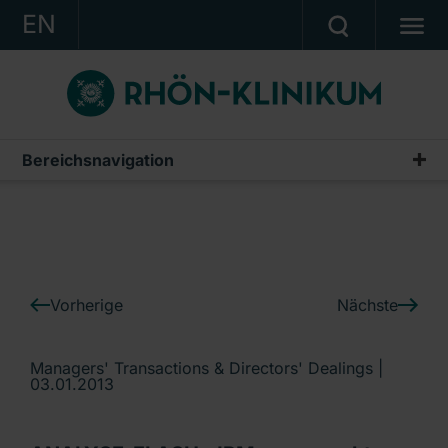
EN
KONZERN
KLINIKEN
KARRIERE
Bereichsnavigation
IR-News
INVESTOR RELATIONS
PRESSE
KONTAKT
Vorherige
Nächste
Ein Unternehmen der RHÖN-KLINIKUM AG
Managers' Transactions & Directors' Dealings |
03.01.2013