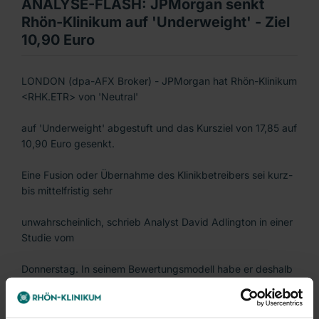
ANALYSE-FLASH: JPMorgan senkt
Rhön-Klinikum auf 'Underweight' - Ziel
10,90 Euro
LONDON (dpa-AFX Broker) - JPMorgan hat Rhön-Klinikum
<RHK.ETR> von 'Neutral'
auf 'Underweight' abgestuft und das Kursziel von 17,85 auf
10,90 Euro gesenkt.
Eine Fusion oder Übernahme des Klinikbetreibers sei kurz-
bis mittelfristig sehr
unwahrscheinlich, schrieb Analyst David Adlington in einer
Studie vom
Donnerstag. In seinem Bewertungsmodell habe er deshalb
die Übernahmeprämie
herausgestrichen. Nun rückten die Fundamentaldaten