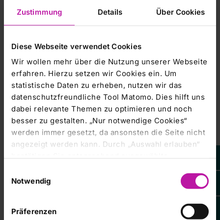
wieder stärker in den Fokus.
Zustimmung
Details
Über Cookies
Die aktuelle Bewertung spiegele diese angemessen
wider./ajx/edh/ag
Diese Webseite verwendet Cookies
Wir wollen mehr über die Nutzung unserer Webseite
erfahren. Hierzu setzen wir Cookies ein. Um
statistische Daten zu erheben, nutzen wir das
datenschutzfreundliche Tool Matomo. Dies hilft uns
Leider steht
dabei relevante Themen zu optimieren und noch
Ihnen dieser
Inhalt von EQS
besser zu gestalten. „Nur notwendige Cookies“
Group AG
aktuell nicht
werden immer gesetzt, da ansonsten die Seite nicht
zur
Verfügung.
angezeigt werden kann. Durch „Auswahl erlauben“
Um Ihnen das
Weitere Informationen: www.dpa-AFX.de
optimale
bestätigen Sie entsprechend ausgewählte
Nutzererlebnis
Kategorien von Cookies. Mit „Alle Cookies zulassen“
zu
Einwilligungsauswahl
ermöglichen,
erlauben Sie alle eingesetzten Cookies. Sie können
Notwendig
bitten wir Sie
Ihre
Cookie-
später jederzeit in unserer
Cookie-Erklärung
Ihre
Einstellungen
anzupassen.
Kursentwicklung
Einstellungen anpassen. Weitere Informationen
Präferenzen
Marketing-
finden Sie auch in unserer
Datenschutzerklärung
.