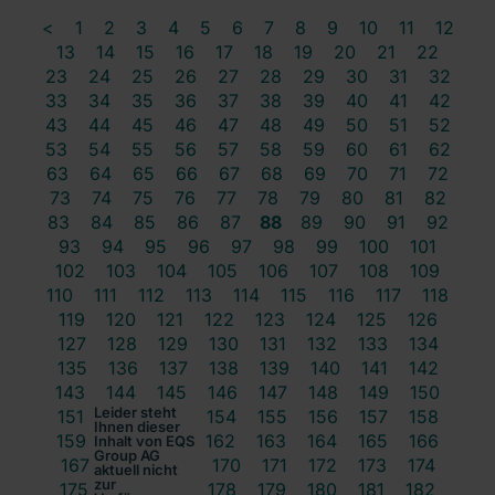
<
1
2
3
4
5
6
7
8
9
10
11
12
13
14
15
16
17
18
19
20
21
22
23
24
25
26
27
28
29
30
31
32
33
34
35
36
37
38
39
40
41
42
43
44
45
46
47
48
49
50
51
52
53
54
55
56
57
58
59
60
61
62
63
64
65
66
67
68
69
70
71
72
73
74
75
76
77
78
79
80
81
82
83
84
85
86
87
88
89
90
91
92
93
94
95
96
97
98
99
100
101
102
103
104
105
106
107
108
109
110
111
112
113
114
115
116
117
118
119
120
121
122
123
124
125
126
127
128
129
130
131
132
133
134
135
136
137
138
139
140
141
142
143
144
145
146
147
148
149
150
Leider steht
151
152
153
154
155
156
157
158
Ihnen dieser
159
160
161
162
163
164
165
166
Inhalt von EQS
Group AG
167
168
169
170
171
172
173
174
aktuell nicht
zur
175
176
177
178
179
180
181
182