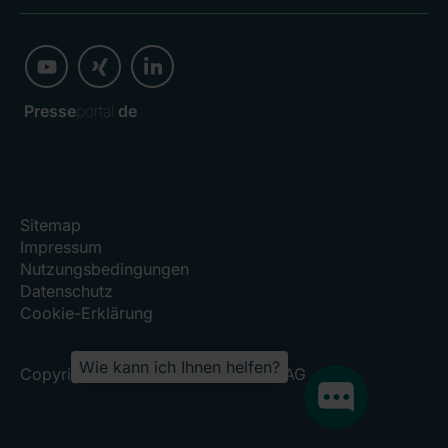
Presse
portal.
de
Sitemap
Impressum
Nutzungsbedingungen
Datenschutz
Cookie-Erklärung
Wie kann ich Ihnen helfen?
Copyright 2026, RHÖN-KLINIKUM AG