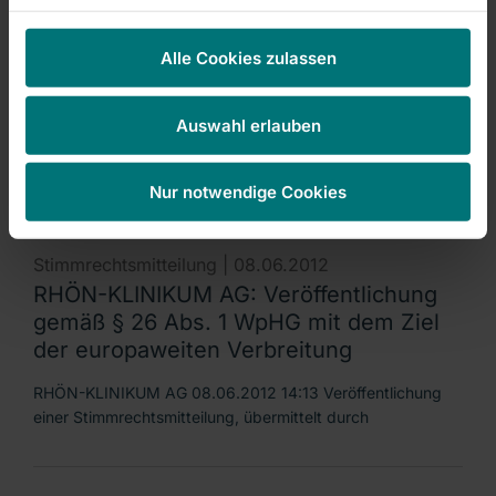
Managers' Transactions & Directors' Dealings |
08.06.2012
Alle Cookies zulassen
DGAP-Stimmrechte: RHÖN-KLINIKUM
AG (deutsch)
Auswahl erlauben
Veröffentlichung nach § 26 Abs. 1 WpHG Die UBS AG,
Zürich, Schweiz, hat uns am 6. Juni 2012 nach §
Nur notwendige Cookies
Stimmrechtsmitteilung |
08.06.2012
RHÖN-KLINIKUM AG: Veröffentlichung
gemäß § 26 Abs. 1 WpHG mit dem Ziel
der europaweiten Verbreitung
RHÖN-KLINIKUM AG 08.06.2012 14:13 Veröffentlichung
einer Stimmrechtsmitteilung, übermittelt durch