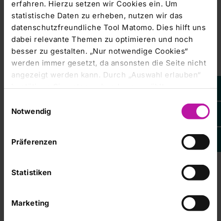
erfahren. Hierzu setzen wir Cookies ein. Um
statistische Daten zu erheben, nutzen wir das
Stimmrechtsmitteilung |
11.06.2012
datenschutzfreundliche Tool Matomo. Dies hilft uns
RHÖN-KLINIKUM AG: Veröffentlichung
dabei relevante Themen zu optimieren und noch
gemäß § 26 Abs. 1 WpHG mit dem Ziel
besser zu gestalten. „Nur notwendige Cookies“
der europaweiten Verbreitung
werden immer gesetzt, da ansonsten die Seite nicht
angezeigt werden kann. Durch „Auswahl erlauben“
RHÖN-KLINIKUM AG 11.06.2012 10:30 Veröffentlichung
bestätigen Sie entsprechend ausgewählte
einer Stimmrechtsmitteilung, übermittelt durch
Kategorien von Cookies. Mit „Alle Cookies zulassen“
Einwilligungsauswahl
erlauben Sie alle eingesetzten Cookies. Sie können
Notwendig
später jederzeit in unserer
Cookie-Erklärung
Ihre
Managers' Transactions & Directors' Dealings |
Einstellungen anpassen. Weitere Informationen
08.06.2012
Präferenzen
finden Sie auch in unserer
Datenschutzerklärung
.
DGAP-Stimmrechte: RHÖN-KLINIKUM
AG (english)
Statistiken
Notification according to section 26 para. 1 WpHG UBS
AG, Zürich, Switzerland, notified us pursuant
Marketing