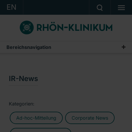
EN
KONZERN
KLINIKEN
KARRIERE
Bereichsnavigation
Publikationen & Präsentationen
INVESTOR RELATIONS
Geschäftsberichte
PRESSE
Zwischenberichte & Quartalsmitteilungen
IR-News
KONTAKT
Finanzberichte AG
Ein Unternehmen der RHÖN-KLINIKUM AG
IR-News
Kategorien:
Präsentationen & Conference Calls
Ad-hoc-Mitteilung
Corporate News