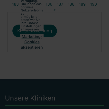
Verfügung.
183
184
185
186
187
188
189
190
Um Ihnen das
optimale
>
Nutzererlebnis
zu
ermöglichen,
bitten wir Sie
Ihre
Cookie-
Einstellungen
anzupassen.
Kursentwicklung
Marketing-
Cookies
akzeptieren
Unsere Kliniken