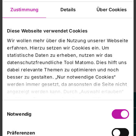
der europaweiten Verbreitung
Zustimmung
Details
Über Cookies
RHÖN-KLINIKUM AG 01.12.2014 16:56 Veröffentlichung
einer Stimmrechtsmitteilung, übermittelt durch
Diese Webseite verwendet Cookies
Wir wollen mehr über die Nutzung unserer Webseite
Stimmrechtsmitteilung |
01.12.2014
erfahren. Hierzu setzen wir Cookies ein. Um
RHÖN-KLINIKUM AG: Veröffentlichung
statistische Daten zu erheben, nutzen wir das
gemäß § 26 Abs. 1 WpHG mit dem Ziel
datenschutzfreundliche Tool Matomo. Dies hilft uns
der europaweiten Verbreitung
dabei relevante Themen zu optimieren und noch
besser zu gestalten. „Nur notwendige Cookies“
RHÖN-KLINIKUM AG 01.12.2014 15:48 Veröffentlichung
werden immer gesetzt, da ansonsten die Seite nicht
einer Stimmrechtsmitteilung, übermittelt durch
angezeigt werden kann. Durch „Auswahl erlauben“
bestätigen Sie entsprechend ausgewählte
Kategorien von Cookies. Mit „Alle Cookies zulassen“
Einwilligungsauswahl
Stimmrechtsmitteilung |
26.11.2014
erlauben Sie alle eingesetzten Cookies. Sie können
Notwendig
RHÖN-KLINIKUM AG: Veröffentlichung
später jederzeit in unserer
Cookie-Erklärung
Ihre
gemäß § 26 Abs. 1 WpHG mit dem Ziel
Einstellungen anpassen. Weitere Informationen
der europaweiten Verbreitung
Präferenzen
finden Sie auch in unserer
Datenschutzerklärung
.