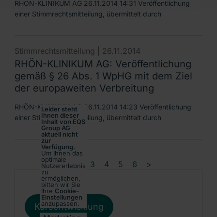
RHÖN-KLINIKUM AG 26.11.2014 14:31 Veröffentlichung
einer Stimmrechtsmitteilung, übermittelt durch
Stimmrechtsmitteilung |
26.11.2014
RHÖN-KLINIKUM AG: Veröffentlichung
gemäß § 26 Abs. 1 WpHG mit dem Ziel
der europaweiten Verbreitung
RHÖN-KLINIKUM AG 26.11.2014 14:23 Veröffentlichung
Leider steht
Ihnen dieser
einer Stimmrechtsmitteilung, übermittelt durch
Inhalt von EQS
Group AG
aktuell nicht
zur
Verfügung.
Um Ihnen das
optimale
1
2
3
4
5
6
>
Nutzererlebnis
zu
ermöglichen,
bitten wir Sie
Ihre
Cookie-
Einstellungen
anzupassen.
Kursentwicklung