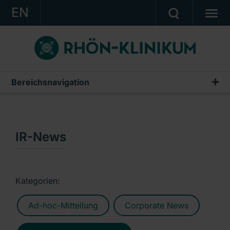
EN
KONZERN
KLINIKEN
KARRIERE
Bereichsnavigation
Publikationen & Präsentationen
INVESTOR RELATIONS
Geschäftsberichte
PRESSE
Zwischenberichte & Quartalsmitteilungen
IR-News
KONTAKT
Finanzberichte AG
Ein Unternehmen der RHÖN-KLINIKUM AG
IR-News
Kategorien:
Präsentationen & Conference Calls
Ad-hoc-Mitteilung
Corporate News