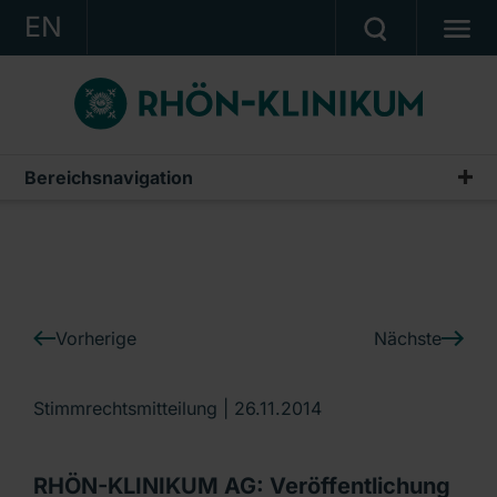
EN
KONZERN
KLINIKEN
KARRIERE
Bereichsnavigation
IR-News
INVESTOR RELATIONS
PRESSE
KONTAKT
Vorherige
Nächste
Ein Unternehmen der RHÖN-KLINIKUM AG
Stimmrechtsmitteilung |
26.11.2014
RHÖN-KLINIKUM AG: Veröffentlichung