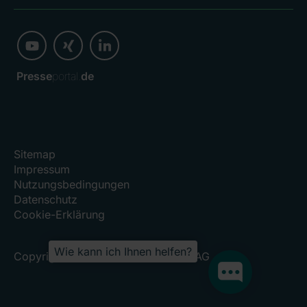
Presse
portal.
de
Sitemap
Impressum
Nutzungsbedingungen
Datenschutz
Cookie-Erklärung
Wie kann ich Ihnen helfen?
Copyright 2026, RHÖN-KLINIKUM AG