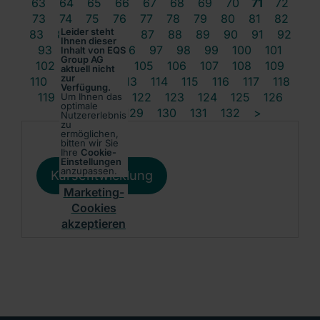
63
64
65
66
67
68
69
70
71
72
73
74
75
76
77
78
79
80
81
82
Leider steht
83
84
85
86
87
88
89
90
91
92
Ihnen dieser
93
94
95
96
97
98
99
100
101
Inhalt von EQS
Group AG
102
103
104
105
106
107
108
109
aktuell nicht
zur
110
111
112
113
114
115
116
117
118
Verfügung.
119
120
121
122
123
124
125
126
Um Ihnen das
optimale
127
128
129
130
131
132
>
Nutzererlebnis
zu
ermöglichen,
bitten wir Sie
Ihre
Cookie-
Einstellungen
anzupassen.
Kursentwicklung
Marketing-
Cookies
akzeptieren