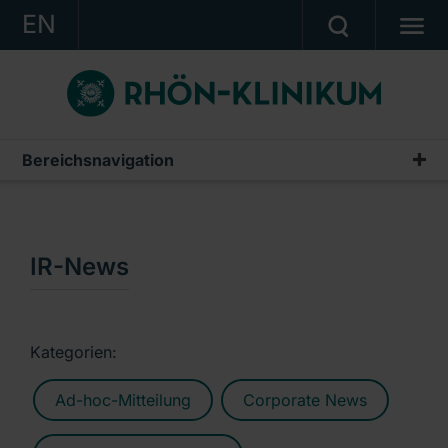
EN
KONZERN
KLINIKEN
KARRIERE
Bereichsnavigation
Publikationen & Präsentationen
INVESTOR RELATIONS
Geschäftsberichte
PRESSE
Zwischenberichte & Quartalsmitteilungen
IR-News
KONTAKT
Finanzberichte AG
Ein Unternehmen der RHÖN-KLINIKUM AG
IR-News
Kategorien:
Präsentationen & Conference Calls
Ad-hoc-Mitteilung
Corporate News