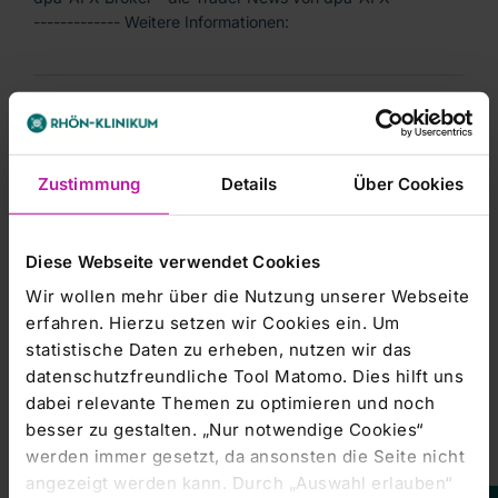
------------- Weitere Informationen:
Managers' Transactions & Directors' Dealings |
04.11.2010
ANALYSE-FLASH: Commerzbank
Zustimmung
Details
Über Cookies
belässt Rhön-Klinikum auf 'Buy' - Ziel
20 Euro
Diese Webseite verwendet Cookies
FRANKFURT (dpa-AFX Broker) - Die Commerzbank hat
Rhön-Klinikum nach Zahlen auf 'Buy' mit einem Kursziel
Wir wollen mehr über die Nutzung unserer Webseite
erfahren. Hierzu setzen wir Cookies ein. Um
statistische Daten zu erheben, nutzen wir das
Managers' Transactions & Directors' Dealings |
datenschutzfreundliche Tool Matomo. Dies hilft uns
04.11.2010
dabei relevante Themen zu optimieren und noch
ANALYSE-FLASH: Equinet belässt
besser zu gestalten. „Nur notwendige Cookies“
Rhön-Klinikum auf 'Buy' - Ziel 21 Euro
werden immer gesetzt, da ansonsten die Seite nicht
angezeigt werden kann. Durch „Auswahl erlauben“
dpa-AFX Broker - die Trader News von dpa-AFX ----------