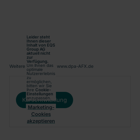
Leider steht
Ihnen dieser
Inhalt von EQS
Group AG
aktuell nicht
zur
Verfügung.
Um Ihnen das
Weitere Informationen: www.dpa-AFX.de
optimale
Nutzererlebnis
zu
ermöglichen,
bitten wir Sie
Ihre
Cookie-
Einstellungen
anzupassen.
Kursentwicklung
Marketing-
Cookies
akzeptieren