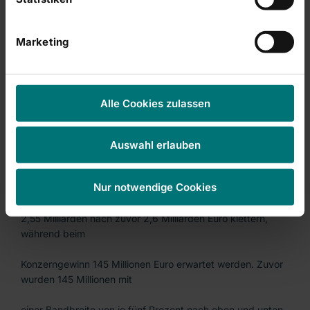
Entscheidung wird nicht vor April 2011 gerechnet. Derzeit
läuft bereits ein
Marketing
Markterkundungsverfahren. Rhön sieht wegen der hohen
Verschuldung der
Alle Cookies zulassen
öffentlichen Haushalte weitere Möglichkeiten für Zukäufe.
Auswahl erlauben
Die Erwartungen für 2010 wurden teilweise gesenkt: Nun
Nur notwendige Cookies
soll der Umsatz auf
2,55 Milliarden nach zuvor 2,6 Milliarden Euro klettern,
während beim
Konzerngewinn 145 Millionen Euro erwartet werden. Zuvor
wurden 145 Millionen mit
einer Bandbreite von je fünf Prozent nach oben und unten