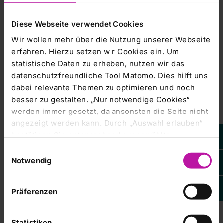
schreibt UBS-Analyst Marcus Bäumer. 'Wir glauben
Diese Webseite verwendet Cookies
allerdings, dass diese
Wir wollen mehr über die Nutzung unserer Webseite
erfahren. Hierzu setzen wir Cookies ein. Um
Schätzungen bereits Zukäufe enthalten.' Die Prognose von
2,65 Milliarden Euro
statistische Daten zu erheben, nutzen wir das
datenschutzfreundliche Tool Matomo. Dies hilft uns
ist laut einem Rhön-Klinikum-Sprecher ohne die
dabei relevante Themen zu optimieren und noch
angestrebten Übernahmen.
besser zu gestalten. „Nur notwendige Cookies“
werden immer gesetzt, da ansonsten die Seite nicht
angezeigt werden kann. Durch „Auswahl erlauben“
bestätigen Sie entsprechend ausgewählte
Rhön befinde sich derzeit bei drei Übernahmeprojekten in
Kategorien von Cookies. Mit „Alle Cookies zulassen“
Einwilligungsauswahl
Verhandlungen,
erlauben Sie alle eingesetzten Cookies. Sie können
Notwendig
später jederzeit in unserer
Cookie-Erklärung
Ihre
sagte der Sprecher weiter. Analysten räumen dem Konzern
Einstellungen anpassen. Weitere Informationen
im Bieterprozess um das
Präferenzen
finden Sie auch in unserer
Datenschutzerklärung
.
Klinikum Kiel/Lübeck in Schleswig-Holstein gute Chancen
ein. Mit einer
Statistiken