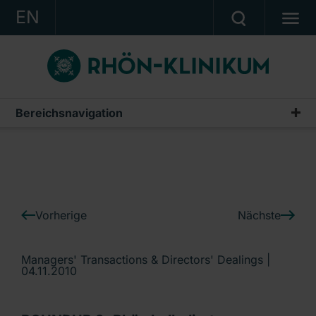
EN
KONZERN
KLINIKEN
KARRIERE
Bereichsnavigation
IR-News
INVESTOR RELATIONS
PRESSE
KONTAKT
Vorherige
Nächste
Ein Unternehmen der RHÖN-KLINIKUM AG
Managers' Transactions & Directors' Dealings |
04.11.2010