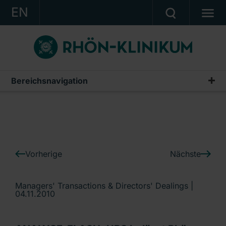
EN
KONZERN
KLINIKEN
KARRIERE
Bereichsnavigation
IR-News
INVESTOR RELATIONS
PRESSE
KONTAKT
Vorherige
Nächste
Ein Unternehmen der RHÖN-KLINIKUM AG
Managers' Transactions & Directors' Dealings |
04.11.2010