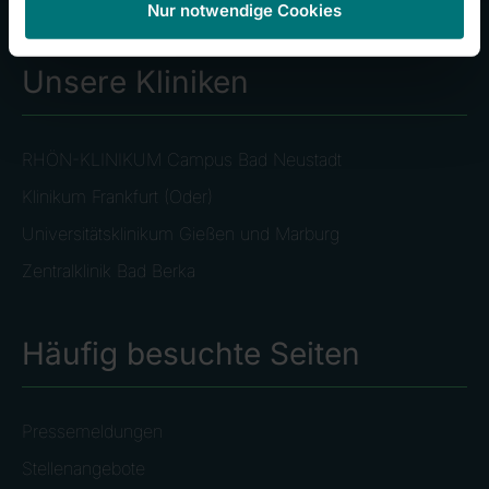
Nur notwendige Cookies
Unsere Kliniken
RHÖN-KLINIKUM Campus Bad Neustadt
Klinikum Frankfurt (Oder)
Universitätsklinikum Gießen und Marburg
Zentralklinik Bad Berka
Häufig besuchte Seiten
Pressemeldungen
Stellenangebote