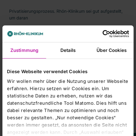
Privatisierungsprozess. Rhön-Klinikum sei gut aufgestellt,
um daran
teilzunehmen./wlx/tih/fat
Zustimmung
Details
Über Cookies
Diese Webseite verwendet Cookies
-----------------------
Wir wollen mehr über die Nutzung unserer Webseite
dpa-AFX Broker - die Trader News von dpa-AFX
erfahren. Hierzu setzen wir Cookies ein. Um
statistische Daten zu erheben, nutzen wir das
-----------------------
datenschutzfreundliche Tool Matomo. Dies hilft uns
dabei relevante Themen zu optimieren und noch
besser zu gestalten. „Nur notwendige Cookies“
werden immer gesetzt, da ansonsten die Seite nicht
angezeigt werden kann. Durch „Auswahl erlauben“