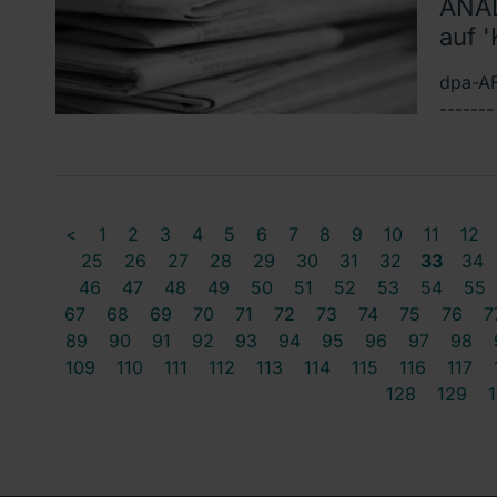
ANAL
auf '
dpa-AF
------
<
1
2
3
4
5
6
7
8
9
10
11
12
25
26
27
28
29
30
31
32
33
34
46
47
48
49
50
51
52
53
54
55
67
68
69
70
71
72
73
74
75
76
7
89
90
91
92
93
94
95
96
97
98
109
110
111
112
113
114
115
116
117
128
129