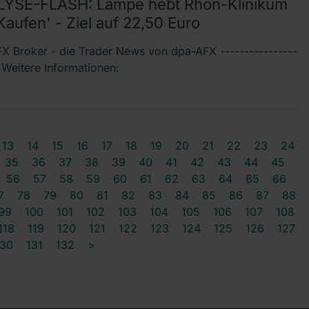
YSE-FLASH: Lampe hebt Rhön-Klinikum
Kaufen' - Ziel auf 22,50 Euro
X Broker - die Trader News von dpa-AFX ----------------
- Weitere Informationen:
13
14
15
16
17
18
19
20
21
22
23
24
35
36
37
38
39
40
41
42
43
44
45
56
57
58
59
60
61
62
63
64
65
66
7
78
79
80
81
82
83
84
85
86
87
88
99
100
101
102
103
104
105
106
107
108
118
119
120
121
122
123
124
125
126
127
130
131
132
>