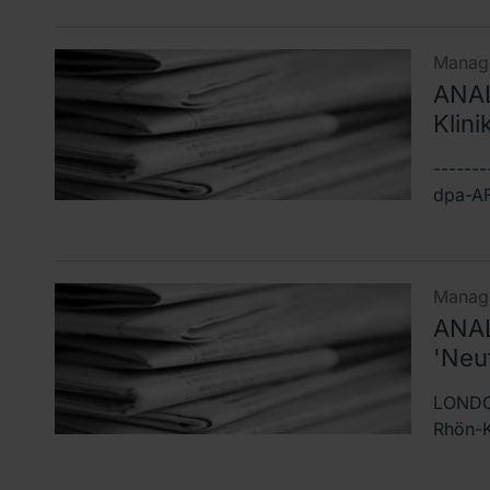
Manage
ANAL
Klini
------
dpa-AFX
Manage
ANAL
'Neut
LONDON
Rhön-K