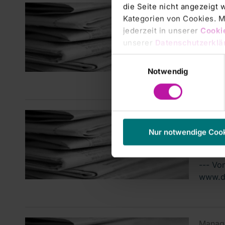
die Seite nicht angezeigt
Manage
Kategorien von Cookies. Mi
AKTI
jederzeit in unserer
Cooki
Fanta
unserer
Datenschutzerklä
FRANKF
Einwilligungsauswahl
frühen
Notwendig
Manage
Fres
Nur notwendige Coo
Rhön
--- Vo
www.d
Manage