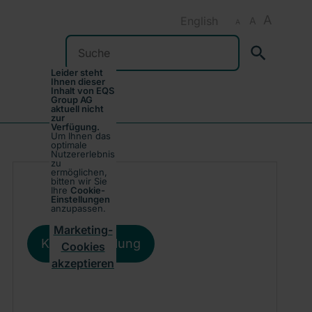
A
English
A
A
Suchen
Leider steht
Ihnen dieser
Inhalt von EQS
Group AG
aktuell nicht
zur
Verfügung.
Um Ihnen das
optimale
Nutzererlebnis
zu
ermöglichen,
bitten wir Sie
Ihre
Cookie-
Einstellungen
anzupassen.
Marketing-
Kursentwicklung
Cookies
akzeptieren