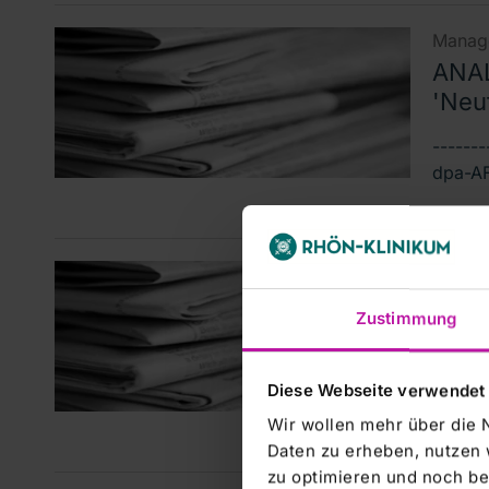
Manage
ANAL
'Neut
------
dpa-AFX
Manage
ANAL
Zustimmung
Klini
dpa-AF
Diese Webseite verwendet
------
Wir wollen mehr über die 
Daten zu erheben, nutzen 
zu optimieren und noch be