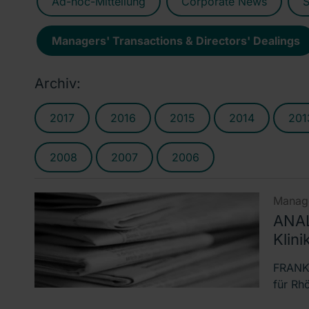
Ad-hoc-Mitteilung
Corporate News
S
Managers' Transactions & Directors' Dealings
Archiv:
2017
2016
2015
2014
201
2008
2007
2006
Manage
ANAL
Klini
FRANKF
für Rh