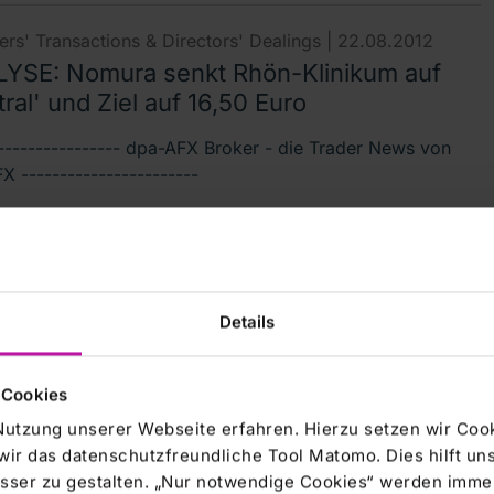
rs' Transactions & Directors' Dealings |
22.08.2012
YSE: Nomura senkt Rhön-Klinikum auf
ral' und Ziel auf 16,50 Euro
----------------- dpa-AFX Broker - die Trader News von
 -----------------------
rs' Transactions & Directors' Dealings |
22.08.2012
YSE-FLASH: Nomura senkt Rhön-
Details
kum auf 'Neutral' und Ziel auf 16,50 Euro
X Broker - die Trader News von dpa-AFX ----------------
 Cookies
- Weitere Informationen:
Nutzung unserer Webseite erfahren. Hierzu setzen wir Cook
wir das datenschutzfreundliche Tool Matomo. Dies hilft un
sser zu gestalten. „Nur notwendige Cookies“ werden immer