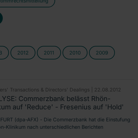
timmrechtsmitteilung
3
2012
2011
2010
2009
rs' Transactions & Directors' Dealings |
22.08.2012
YSE: Commerzbank belässt Rhön-
kum auf 'Reduce' - Fresenius auf 'Hold'
URT (dpa-AFX) - Die Commerzbank hat die Einstufung
ön-Klinikum nach unterschiedlichen Berichten