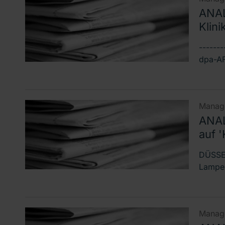
ANAL
Klini
------
dpa-AFX
Manage
ANAL
auf '
DÜSSEL
Lampe 
Manage