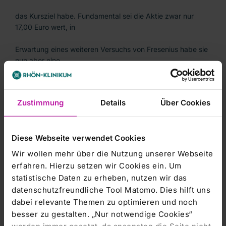
das Kursziel habe. Fundamental sei die Aktie zwar nur
17,00 Euro wert, in
Erwartung eines weiteren Versuchs von Fresenius habe sie
nun aber eine
Übernahmeprämie eingerechnet. Das habe zur Änderung
ihres Anlageurteils und der
Zustimmung
Details
Über Cookies
Kurszielanhebung geführt.
Diese Webseite verwendet Cookies
Wir wollen mehr über die Nutzung unserer Webseite
Mit der Einstufung 'Kaufen' sagt Bankhaus Lampe dem
erfahren. Hierzu setzen wir Cookies ein. Um
Wert für die kommenden
statistische Daten zu erheben, nutzen wir das
datenschutzfreundliche Tool Matomo. Dies hilft uns
zwölf Monate einen Kursanstieg von mehr als 10 Prozent
dabei relevante Themen zu optimieren und noch
voraus./ck/tih/fat
besser zu gestalten. „Nur notwendige Cookies“