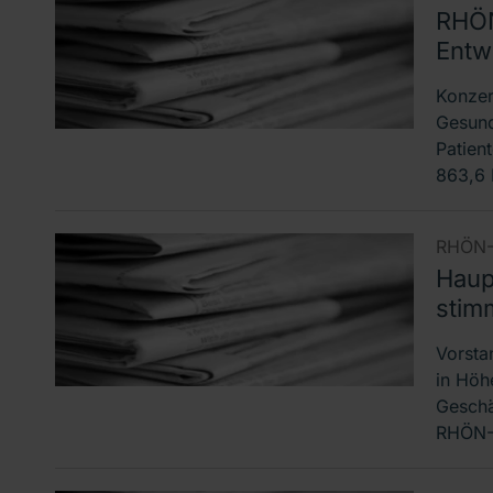
RHÖN
Entw
Konzer
Gesund
Patien
863,6 
RHÖN-
Haup
stim
Vorsta
in Höh
Geschä
RHÖN-K