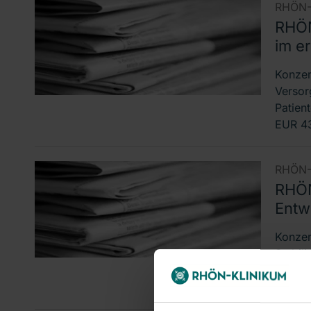
RHÖN-
RHÖN
im e
Konzer
Versor
Patien
EUR 43
RHÖN-
RHÖN
Entw
Konzern
Stabili
Versor
bei ei