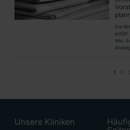
Vors
plan
Die RH
erfüll
Mio. Eu
Anstie
1
2
Unsere Kliniken
Häufi