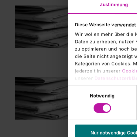
Zustimmung
RHÖN-
RHÖN
Diese Webseite verwendet
Ergeb
Wir wollen mehr über die 
Steige
Daten zu erheben, nutzen 
behand
zu optimieren und noch be
durch 
die Seite nicht angezeigt
Energi
Kategorien von Cookies. Mi
jederzeit in unserer
Cooki
unserer
Datenschutzerklä
RHÖN-
RHÖN
Einwilligungsauswahl
Notwendig
Erge
Die RH
einem 
775,5 
wurden
Nur notwendige Coo