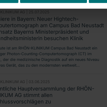
KLINIKUM AG |
25.07.2025
iere in Bayern: Neuer Hightech-
utertomograph am Campus Bad Neustadt
insatz Bayerns Ministerpräsident und
ndheitsministerin besuchen Klinik
eute ist am RHÖN-KLINIKUM Campus Bad Neustadt ein
iger Photon-Counting-Computertomograph (CT) im
z, der die medizinische Diagnostik auf ein neues Niveau
Das Gerät, das zu den modernsten weltweit…
KLINIKUM AG |
03.06.2025
ntliche Hauptversammlung der RHÖN-
IKUM AG stimmt allen
hlussvorschlägen zu