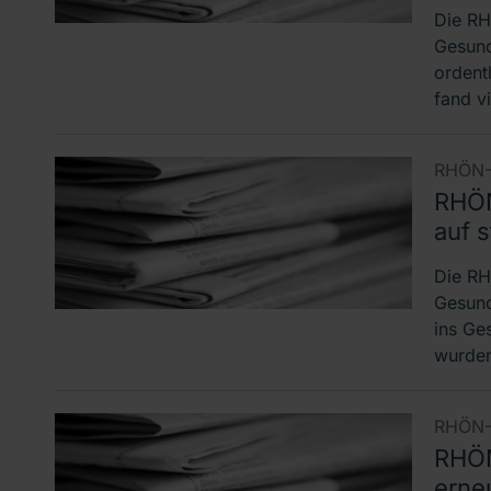
Die RH
Gesundh
ordent
fand vi
RHÖN-
RHÖN
auf s
Die RH
Gesund
ins Ge
wurden
RHÖN-
RHÖN
erne