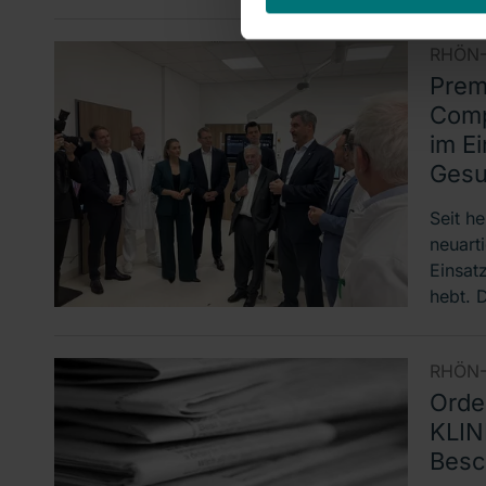
RHÖN-
Prem
Comp
im E
Gesu
Seit h
neuart
Einsat
hebt. 
RHÖN-
Orde
KLIN
Besc