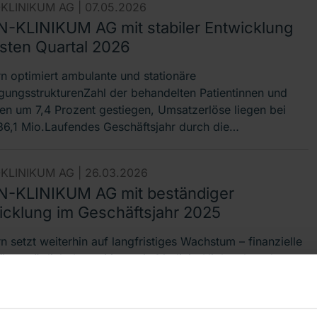
KLINIKUM AG |
07.05.2026
-KLINIKUM AG mit stabiler Entwicklung
rsten Quartal 2026
n optimiert ambulante und stationäre
gungsstrukturenZahl der behandelten Patientinnen und
ten um 7,4 Prozent gestiegen, Umsatzerlöse liegen bei
6,1 Mio.Laufendes Geschäftsjahr durch die…
KLINIKUM AG |
26.03.2026
-KLINIKUM AG mit beständiger
icklung im Geschäftsjahr 2025
 setzt weiterhin auf langfristiges Wachstum – finanzielle
tät ermöglicht Investitionen in Medizin-Hightech und neue
gungsstrukturenSteigerung der Umsatzerlöse um 6,8 %
nem Anstieg der…