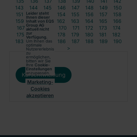
135
136
137
138
139
140
141
142
143
144
145
146
147
148
149
150
Leider steht
151
152
153
154
155
156
157
158
Ihnen dieser
159
160
161
162
163
164
165
166
Inhalt von EQS
Group AG
167
168
169
170
171
172
173
174
aktuell nicht
zur
175
176
177
178
179
180
181
182
Verfügung.
183
184
185
186
187
188
189
190
Um Ihnen das
optimale
>
Nutzererlebnis
zu
ermöglichen,
bitten wir Sie
Ihre
Cookie-
Einstellungen
anzupassen.
Kursentwicklung
Marketing-
Cookies
akzeptieren