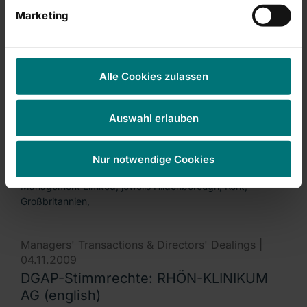
Marketing
FIL Investments International und FIL Investment
Management Limited, jeweils Hildenborough, Kent,
Großbritannien,
Alle Cookies zulassen
Managers' Transactions & Directors' Dealings |
04.11.2009
Auswahl erlauben
DGAP-Stimmrechte: RHÖN-KLINIKUM
AG (deutsch)
Nur notwendige Cookies
FIL Investments International und FIL Investment
Management Limited, jeweils Hildenborough, Kent,
Großbritannien,
Managers' Transactions & Directors' Dealings |
04.11.2009
DGAP-Stimmrechte: RHÖN-KLINIKUM
AG (english)