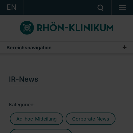
EN
KONZERN
KLINIKEN
KARRIERE
Bereichsnavigation
Publikationen & Präsentationen
INVESTOR RELATIONS
Geschäftsberichte
PRESSE
Zwischenberichte & Quartalsmitteilungen
IR-News
KONTAKT
Finanzberichte AG
Ein Unternehmen der RHÖN-KLINIKUM AG
IR-News
Kategorien:
Präsentationen & Conference Calls
Ad-hoc-Mitteilung
Corporate News