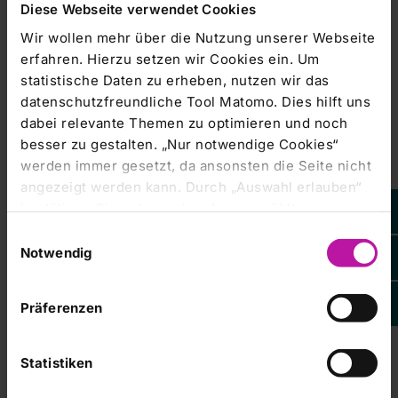
Diese Webseite verwendet Cookies
RHÖN-KLINIKUM AG /
Firmenübernahme/Firmenübernahme 11.11.2009
Wir wollen mehr über die Nutzung unserer Webseite
Veröffentlichung einer Ad-hoc-Mitteilung
erfahren. Hierzu setzen wir Cookies ein. Um
statistische Daten zu erheben, nutzen wir das
datenschutzfreundliche Tool Matomo. Dies hilft uns
Managers' Transactions & Directors' Dealings |
dabei relevante Themen zu optimieren und noch
08.11.2009
besser zu gestalten. „Nur notwendige Cookies“
Bürger sprechen sich gegen
werden immer gesetzt, da ansonsten die Seite nicht
Krankenhaus-Verkauf an Röhn-Klinikum
angezeigt werden kann. Durch „Auswahl erlauben“
aus
bestätigen Sie entsprechend ausgewählte
Kategorien von Cookies. Mit „Alle Cookies zulassen“
PFARRKIRCHEN (dpa-AFX) - Die Bürger im
Einwilligungsauswahl
niederbayerischen Landkreis Rottal-Inn haben einen
erlauben Sie alle eingesetzten Cookies. Sie können
Notwendig
Verkauf der
später jederzeit in unserer
Cookie-Erklärung
Ihre
Einstellungen anpassen. Weitere Informationen
Präferenzen
finden Sie auch in unserer
Datenschutzerklärung
.
Managers' Transactions & Directors' Dealings |
04.11.2009
Statistiken
DGAP-Stimmrechte: RHÖN-KLINIKUM
AG (deutsch)