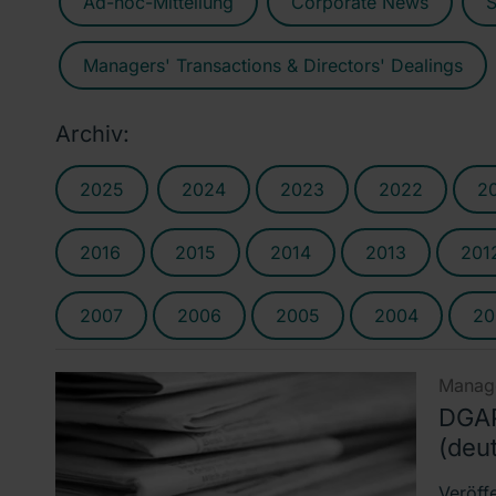
Ad-hoc-Mitteilung
Corporate News
S
Managers' Transactions & Directors' Dealings
Archiv:
2025
2024
2023
2022
2
2016
2015
2014
2013
201
2007
2006
2005
2004
20
Manage
DGAP
(deu
Veröff