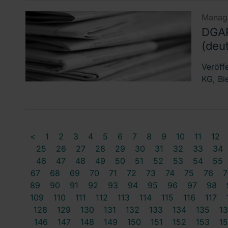
Manage
DGAP
(deu
Veröff
KG, Bi
<
1
2
3
4
5
6
7
8
9
10
11
12
25
26
27
28
29
30
31
32
33
34
46
47
48
49
50
51
52
53
54
55
67
68
69
70
71
72
73
74
75
76
7
89
90
91
92
93
94
95
96
97
98
109
110
111
112
113
114
115
116
117
128
129
130
131
132
133
134
135
1
146
147
148
149
150
151
152
153
1