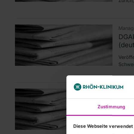
Zürich,
Manage
DGAP
(deu
Veröff
Schwei
Stimmr
RHÖN
Zustimmung
§ 26
euro
Diese Webseite verwendet
RHÖN-K