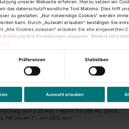
Nutzung unserer Webseite erfahren. Hierzu setzen wir Cook
echtsmitteilung, übermittelt durch
wir das datenschutzfreundliche Tool Matomo. Dies hilft un
sser zu gestalten. „Nur notwendige Cookies“ werden immer
rs' Transactions & Directors' Dealings |
22.06.2012
 werden kann. Durch „Auswahl erlauben“ bestätigen Sie en
-Stimmrechte: RHÖN-KLINIKUM AG
t „Alle Cookies zulassen“ erlauben Sie alle eingesetzten 
e-Erklärung
Ihre Einstellungen anpassen. Weitere Informati
ish)
rung
.
cation according to section 26 para. 1 WpHG UBS AG,
 Switzerland, notified us on 21
Präferenzen
Statistiken
rs' Transactions & Directors' Dealings |
22.06.2012
-Stimmrechte: RHÖN-KLINIKUM AG
kies
Auswahl erlauben
Al
tsch)
entlichung nach § 26 Abs. 1 WpHG Die UBS AG, Zürich,
z, hat uns am 21. Juni 2012 nach