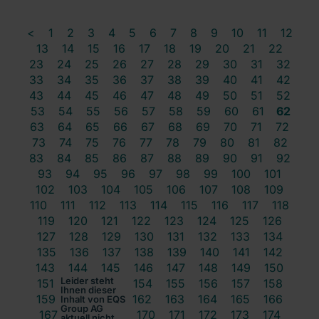
<
1
2
3
4
5
6
7
8
9
10
11
12
13
14
15
16
17
18
19
20
21
22
23
24
25
26
27
28
29
30
31
32
33
34
35
36
37
38
39
40
41
42
43
44
45
46
47
48
49
50
51
52
53
54
55
56
57
58
59
60
61
62
63
64
65
66
67
68
69
70
71
72
73
74
75
76
77
78
79
80
81
82
83
84
85
86
87
88
89
90
91
92
93
94
95
96
97
98
99
100
101
102
103
104
105
106
107
108
109
110
111
112
113
114
115
116
117
118
119
120
121
122
123
124
125
126
127
128
129
130
131
132
133
134
135
136
137
138
139
140
141
142
143
144
145
146
147
148
149
150
Leider steht
151
152
153
154
155
156
157
158
Ihnen dieser
159
160
161
162
163
164
165
166
Inhalt von EQS
Group AG
167
168
169
170
171
172
173
174
aktuell nicht