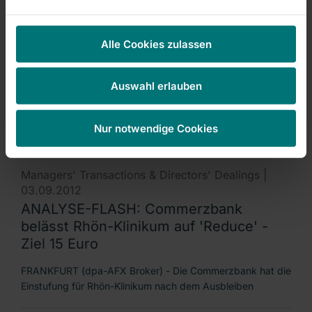
Managers' Transactions & Directors' Dealings |
03.09.2012
Alle Cookies zulassen
ROUNDUP: Rhön-Übernahme erst
einmal vom Tisch - Fresenius wirft hin
Auswahl erlauben
BAD HOMBURG/BAD NEUSTADT (dpa-AFX) - Der erbittert
geführte Kampf um Rhön-Klinikum ist vorerst beendet.
Nur notwendige Cookies
Managers' Transactions & Directors' Dealings |
03.09.2012
ANALYSE-FLASH: Commerzbank
belässt Rhön-Klinikum auf 'Reduce' -
Ziel 15 Euro
FRANKFURT (dpa-AFX Broker) - Die Commerzbank hat die
Einstufung für Rhön-Klinikum nach dem Ausbleiben