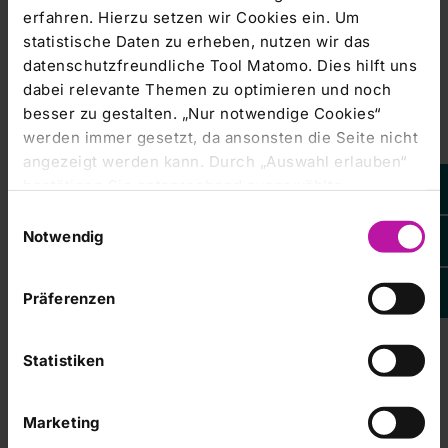
erfahren. Hierzu setzen wir Cookies ein. Um
Managers' Transactions & Directors' Dealings |
statistische Daten zu erheben, nutzen wir das
03.09.2012
datenschutzfreundliche Tool Matomo. Dies hilft uns
AKTIE IM FOKUS 2: Rhön-Klinikum
dabei relevante Themen zu optimieren und noch
brechen ein - Fresenius gibt
besser zu gestalten. „Nur notwendige Cookies“
Übernahme auf
werden immer gesetzt, da ansonsten die Seite nicht
angezeigt werden kann. Durch „Auswahl erlauben“
Neu: Analystestimmen Commerzbank, Equinet)
bestätigen Sie entsprechend ausgewählte
FRANKFURT (dpa-AFX ) - Die Aktien von Rhön-Klinikum
Kategorien von Cookies. Mit „Alle Cookies zulassen“
Einwilligungsauswahl
erlauben Sie alle eingesetzten Cookies. Sie können
Notwendig
später jederzeit in unserer
Cookie-Erklärung
Ihre
Managers' Transactions & Directors' Dealings |
Einstellungen anpassen. Weitere Informationen
03.09.2012
Präferenzen
finden Sie auch in unserer
Datenschutzerklärung
.
KORREKTUR/ANALYSE-FLASH:
Commerzbank belässt Rhön-Klinikum
auf 'Reduce'
Statistiken
- dpa-AFX Broker - die Trader News von dpa-AFX --------
Marketing
--------------- Weitere Informationen: