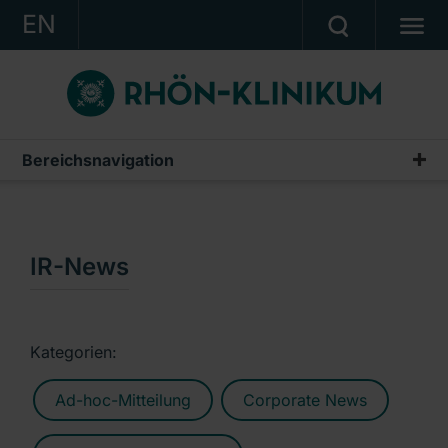
EN
KONZERN
KLINIKEN
KARRIERE
Bereichsnavigation
Publikationen & Präsentationen
INVESTOR RELATIONS
Geschäftsberichte
PRESSE
Zwischenberichte & Quartalsmitteilungen
IR-News
KONTAKT
Finanzberichte AG
Ein Unternehmen der RHÖN-KLINIKUM AG
IR-News
Kategorien:
Präsentationen & Conference Calls
Ad-hoc-Mitteilung
Corporate News