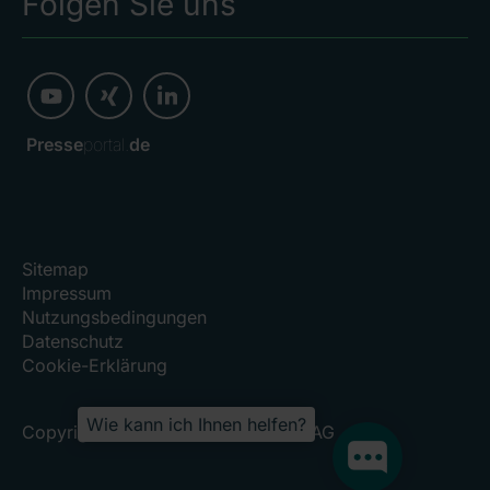
Folgen Sie uns
Presse
portal.
de
Sitemap
Impressum
Nutzungsbedingungen
Datenschutz
Cookie-Erklärung
Wie kann ich Ihnen helfen?
Copyright 2026, RHÖN-KLINIKUM AG