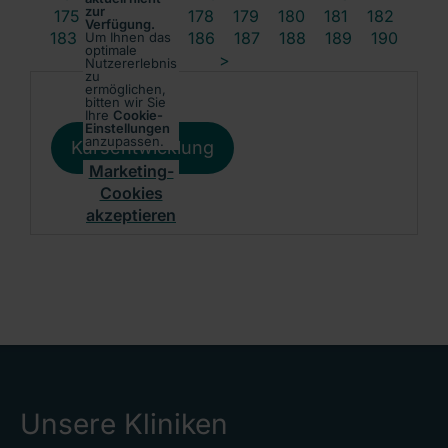
zur
175
176
177
178
179
180
181
182
Verfügung.
183
184
185
186
187
188
189
190
Um Ihnen das
optimale
>
Nutzererlebnis
zu
ermöglichen,
bitten wir Sie
Ihre
Cookie-
Einstellungen
anzupassen.
Kursentwicklung
Marketing-
Cookies
akzeptieren
Unsere Kliniken