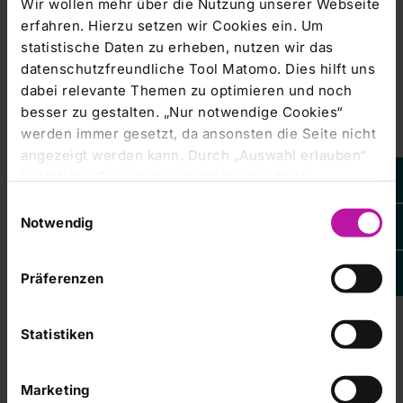
Wir wollen mehr über die Nutzung unserer Webseite
erfahren. Hierzu setzen wir Cookies ein. Um
Corporate News |
12.05.2022
statistische Daten zu erheben, nutzen wir das
RHÖN-KLINIKUM Aktiengesellschaft:
datenschutzfreundliche Tool Matomo. Dies hilft uns
Erstes Quartal 2022 erneut von COVID-
dabei relevante Themen zu optimieren und noch
19-Pandemie gezeichnet
besser zu gestalten. „Nur notwendige Cookies“
werden immer gesetzt, da ansonsten die Seite nicht
DGAP-News: RHÖN-KLINIKUM Aktiengesellschaft /
angezeigt werden kann. Durch „Auswahl erlauben“
Schlagwort(e): Quartalsergebnis/QuartalsergebnisRHÖN-
bestätigen Sie entsprechend ausgewählte
KLINIKUM
Kategorien von Cookies. Mit „Alle Cookies zulassen“
Einwilligungsauswahl
erlauben Sie alle eingesetzten Cookies. Sie können
Notwendig
Ad-hoc-Mitteilung |
09.05.2022
später jederzeit in unserer
Cookie-Erklärung
Ihre
RHÖN-KLINIKUM Aktiengesellschaft:
Einstellungen anpassen. Weitere Informationen
Präferenzen
Vorstand der RHÖN-KLINIKUM AG
finden Sie auch in unserer
Datenschutzerklärung
.
erachtet zeitnahe Einigung mit dem
Land Hessen über die Gewährung von
Statistiken
Fördermitteln für das UKGM als fraglich
RHÖN-KLINIKUM Aktiengesellschaft / Schlagwort(e):
Marketing