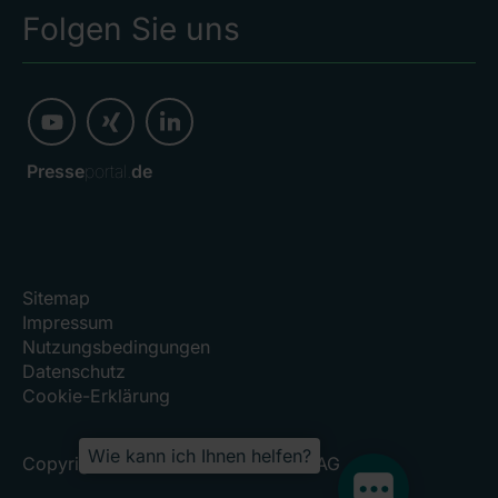
Folgen Sie uns
Presse
portal.
de
Sitemap
Impressum
Nutzungsbedingungen
Datenschutz
Cookie-Erklärung
Wie kann ich Ihnen helfen?
Copyright 2026, RHÖN-KLINIKUM AG