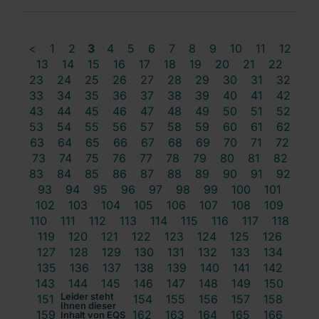
<
1
2
3
4
5
6
7
8
9
10
11
12
13
14
15
16
17
18
19
20
21
22
23
24
25
26
27
28
29
30
31
32
33
34
35
36
37
38
39
40
41
42
43
44
45
46
47
48
49
50
51
52
53
54
55
56
57
58
59
60
61
62
63
64
65
66
67
68
69
70
71
72
73
74
75
76
77
78
79
80
81
82
83
84
85
86
87
88
89
90
91
92
93
94
95
96
97
98
99
100
101
102
103
104
105
106
107
108
109
110
111
112
113
114
115
116
117
118
119
120
121
122
123
124
125
126
127
128
129
130
131
132
133
134
135
136
137
138
139
140
141
142
143
144
145
146
147
148
149
150
Leider steht
151
152
153
154
155
156
157
158
Ihnen dieser
159
160
161
162
163
164
165
166
Inhalt von EQS