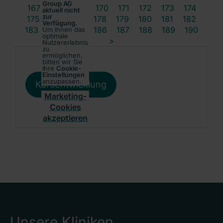
Group AG
167
168
169
170
171
172
173
174
aktuell nicht
zur
175
176
177
178
179
180
181
182
Verfügung.
183
184
185
186
187
188
189
190
Um Ihnen das
optimale
>
Nutzererlebnis
zu
ermöglichen,
bitten wir Sie
Ihre
Cookie-
Einstellungen
anzupassen.
Kursentwicklung
Marketing-
Cookies
akzeptieren
Unsere Kliniken