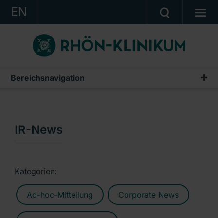
EN
KONZERN
KLINIKEN
KARRIERE
Bereichsnavigation
Publikationen & Präsentationen
INVESTOR RELATIONS
Geschäftsberichte
PRESSE
Zwischenberichte & Quartalsmitteilungen
IR-News
KONTAKT
Finanzberichte AG
Ein Unternehmen der RHÖN-KLINIKUM AG
IR-News
Kategorien:
Präsentationen & Conference Calls
Ad-hoc-Mitteilung
Corporate News