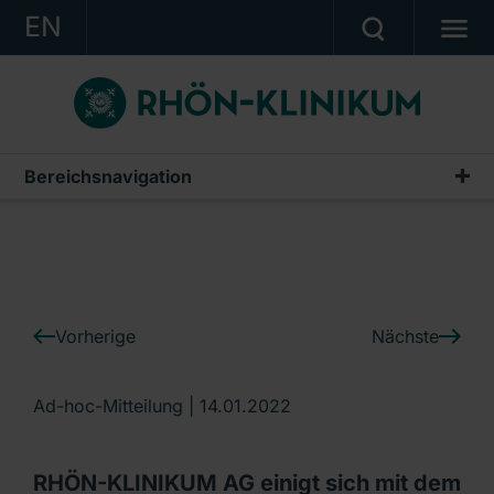
EN
KONZERN
KLINIKEN
KARRIERE
Bereichsnavigation
IR-News
INVESTOR RELATIONS
PRESSE
KONTAKT
Vorherige
Nächste
Ein Unternehmen der RHÖN-KLINIKUM AG
Ad-hoc-Mitteilung |
14.01.2022
RHÖN-KLINIKUM AG einigt sich mit dem