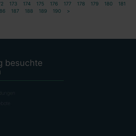
72
173
174
175
176
177
178
179
180
181
86
187
188
189
190
>
g besuchte
n
dungen
ebote