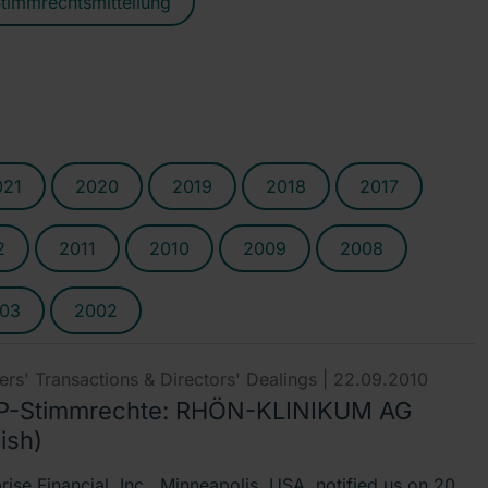
timmrechtsmitteilung
021
2020
2019
2018
2017
2
2011
2010
2009
2008
03
2002
rs' Transactions & Directors' Dealings |
22.09.2010
-Stimmrechte: RHÖN-KLINIKUM AG
ish)
ise Financial, Inc., Minneapolis, USA, notified us on 20