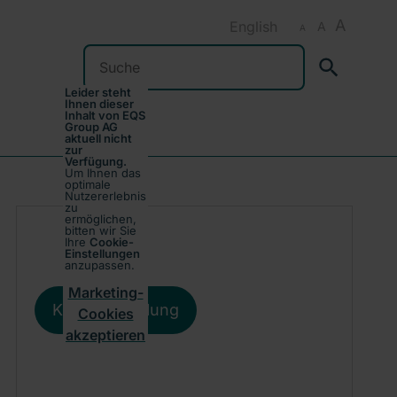
A
English
A
A
Suchen
Leider steht
Ihnen dieser
Inhalt von EQS
Group AG
aktuell nicht
zur
Verfügung.
Um Ihnen das
optimale
Nutzererlebnis
zu
ermöglichen,
bitten wir Sie
Ihre
Cookie-
Einstellungen
anzupassen.
Marketing-
Kursentwicklung
Cookies
akzeptieren