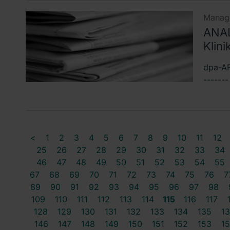
Manage
ANAL
Klini
dpa-AF
------
<
1
2
3
4
5
6
7
8
9
10
11
12
25
26
27
28
29
30
31
32
33
34
46
47
48
49
50
51
52
53
54
55
67
68
69
70
71
72
73
74
75
76
7
89
90
91
92
93
94
95
96
97
98
109
110
111
112
113
114
115
116
117
128
129
130
131
132
133
134
135
1
146
147
148
149
150
151
152
153
1