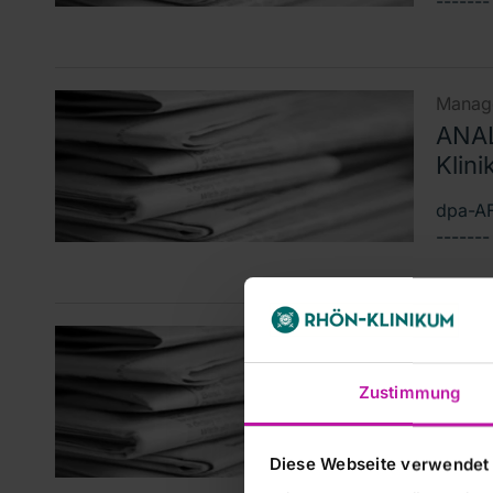
------
Manage
ANAL
Klini
dpa-AF
------
Manage
DGAP
Zustimmung
Mittei
WpHG D
Diese Webseite verwendet