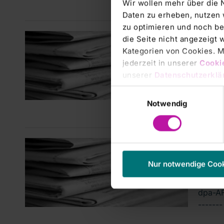
Wir wollen mehr über die 
Daten zu erheben, nutzen 
zu optimieren und noch be
Manage
die Seite nicht angezeigt
DGA
Kategorien von Cookies. Mi
jederzeit in unserer
Cooki
Angabe
unserer
Datenschutzerklä
Detlef
Einwilligungsauswahl
Notwendig
Manage
ANAL
Nur notwendige Coo
Klin
dpa-AF
------