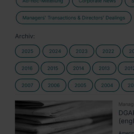
Ad-hoc-Mitteilung
Corporate News
S
Managers' Transactions & Directors' Dealings
Archiv:
2025
2024
2023
2022
2
2016
2015
2014
2013
201
2007
2006
2005
2004
20
Manage
DGAP
(engl
Ameripr