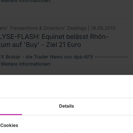
- Weitere Informationen:
rs' Transactions & Directors' Dealings |
14.09.2010
YSE-FLASH: Equinet belässt Rhön-
kum auf 'Buy' - Ziel 21 Euro
X Broker - die Trader News von dpa-AFX ----------------
- Weitere Informationen:
rs' Transactions & Directors' Dealings |
06.08.2010
-DD: RHÖN-KLINIKUM AG deutsch
Details
lung über Geschäfte von Führungspersonen nach §15a
irectors\'-Dealings-Mitteilung übermittelt
 Cookies