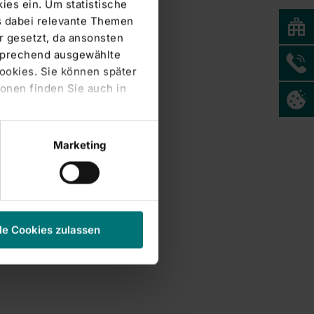
ies ein. Um statistische
s dabei relevante Themen
 gesetzt, da ansonsten
tsprechend ausgewählte
Cookies. Sie können später
onen finden Sie auch in
Marketing
le Cookies zulassen