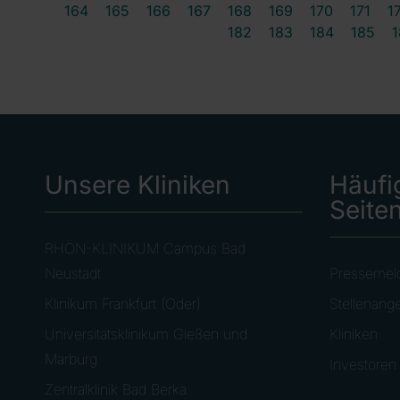
164
165
166
167
168
169
170
171
1
182
183
184
185
1
Unsere Kliniken
Häufi
Seite
RHÖN-KLINIKUM Campus Bad
Neustadt
Pressemel
Klinikum Frankfurt (Oder)
Stellenang
Universitätsklinikum Gießen und
Kliniken
Marburg
Investoren
Zentralklinik Bad Berka