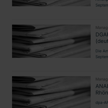
Septem
Manage
DGAP
(deu
Die Am
Septem
Manage
ANAL
Rhön-
dpa-AF