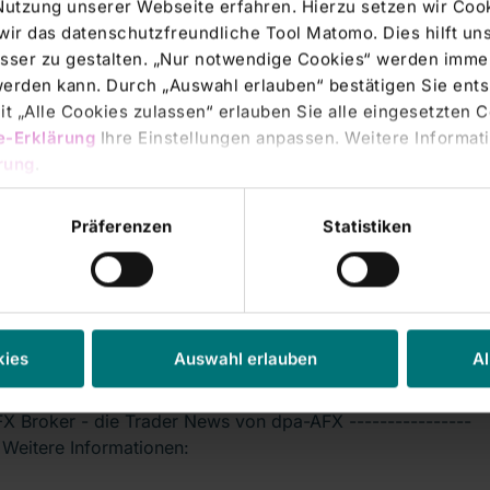
Nutzung unserer Webseite erfahren. Hierzu setzen wir Cook
wir das datenschutzfreundliche Tool Matomo. Dies hilft un
sser zu gestalten. „Nur notwendige Cookies“ werden immer
rs' Transactions & Directors' Dealings |
06.08.2010
 werden kann. Durch „Auswahl erlauben“ bestätigen Sie en
P-DD: RHÖN-KLINIKUM AG
t „Alle Cookies zulassen“ erlauben Sie alle eingesetzten 
e-Erklärung
Ihre Einstellungen anpassen. Weitere Informati
n zum Mitteilungspflichtigen Name: Klimpe Vorname:
rung
.
 Funktion: Verwaltungs- oder Aufsichtsorgan
Präferenzen
Statistiken
rs' Transactions & Directors' Dealings |
05.08.2010
YSE-FLASH: Unicredit belässt Rhön-
kies
Auswahl erlauben
Al
ikum auf 'Buy' nach Zahlen
X Broker - die Trader News von dpa-AFX ----------------
- Weitere Informationen: