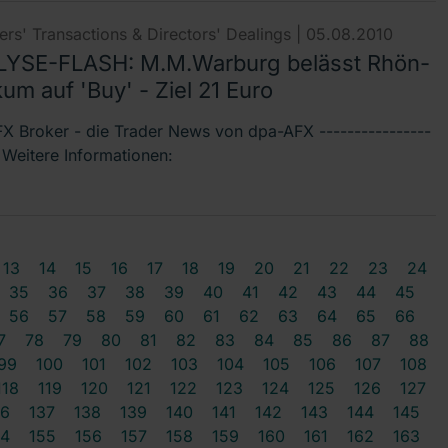
rs' Transactions & Directors' Dealings |
05.08.2010
YSE-FLASH: M.M.Warburg belässt Rhön-
kum auf 'Buy' - Ziel 21 Euro
X Broker - die Trader News von dpa-AFX ----------------
- Weitere Informationen:
13
14
15
16
17
18
19
20
21
22
23
24
35
36
37
38
39
40
41
42
43
44
45
56
57
58
59
60
61
62
63
64
65
66
7
78
79
80
81
82
83
84
85
86
87
88
99
100
101
102
103
104
105
106
107
108
118
119
120
121
122
123
124
125
126
127
36
137
138
139
140
141
142
143
144
145
54
155
156
157
158
159
160
161
162
163