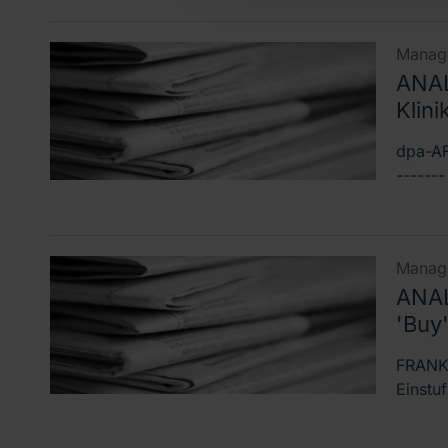
Manage
ANAL
Klini
dpa-AF
------
Manage
ANAL
'Buy
FRANKF
Einstu