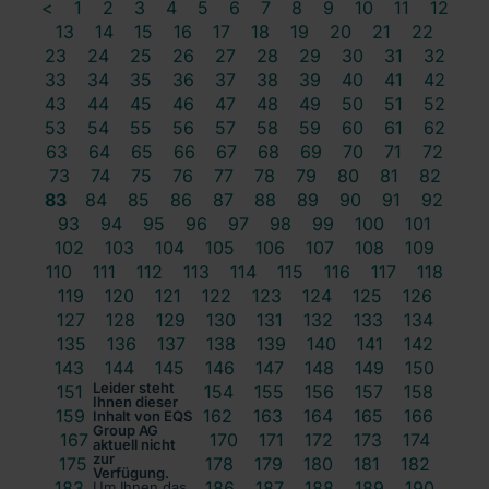
<
1
2
3
4
5
6
7
8
9
10
11
12
13
14
15
16
17
18
19
20
21
22
23
24
25
26
27
28
29
30
31
32
33
34
35
36
37
38
39
40
41
42
43
44
45
46
47
48
49
50
51
52
53
54
55
56
57
58
59
60
61
62
63
64
65
66
67
68
69
70
71
72
73
74
75
76
77
78
79
80
81
82
83
84
85
86
87
88
89
90
91
92
93
94
95
96
97
98
99
100
101
102
103
104
105
106
107
108
109
110
111
112
113
114
115
116
117
118
119
120
121
122
123
124
125
126
127
128
129
130
131
132
133
134
135
136
137
138
139
140
141
142
143
144
145
146
147
148
149
150
Leider steht
151
152
153
154
155
156
157
158
Ihnen dieser
159
160
161
162
163
164
165
166
Inhalt von EQS
Group AG
167
168
169
170
171
172
173
174
aktuell nicht
zur
175
176
177
178
179
180
181
182
Verfügung.
183
184
185
186
187
188
189
190
Um Ihnen das