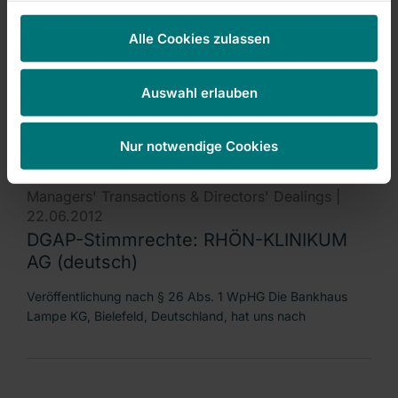
Managers' Transactions & Directors' Dealings |
22.06.2012
Alle Cookies zulassen
DGAP-Stimmrechte: RHÖN-KLINIKUM
AG (english)
Auswahl erlauben
Notification according to section 26 para. 1 WpHG
Bankhaus Lampe KG, Bielefeld, Germany, notified
Nur notwendige Cookies
Managers' Transactions & Directors' Dealings |
22.06.2012
DGAP-Stimmrechte: RHÖN-KLINIKUM
AG (deutsch)
Veröffentlichung nach § 26 Abs. 1 WpHG Die Bankhaus
Lampe KG, Bielefeld, Deutschland, hat uns nach