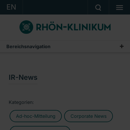
EN
KONZERN
KLINIKEN
KARRIERE
Bereichsnavigation
Publikationen & Präsentationen
INVESTOR RELATIONS
Geschäftsberichte
PRESSE
Zwischenberichte & Quartalsmitteilungen
IR-News
KONTAKT
Finanzberichte AG
Ein Unternehmen der RHÖN-KLINIKUM AG
IR-News
Kategorien:
Präsentationen & Conference Calls
Ad-hoc-Mitteilung
Corporate News