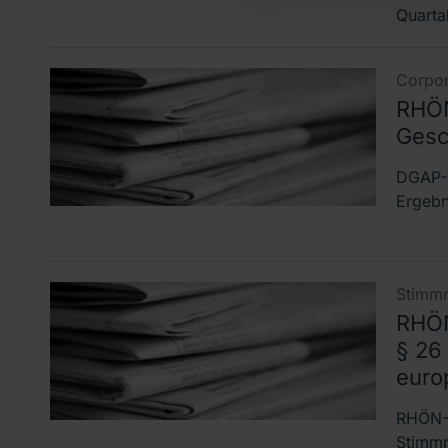
Quarta
Corpor
RHÖN
Gesc
DGAP-N
Ergebn
Stimmr
RHÖN
§ 26
euro
RHÖN-K
Stimmr