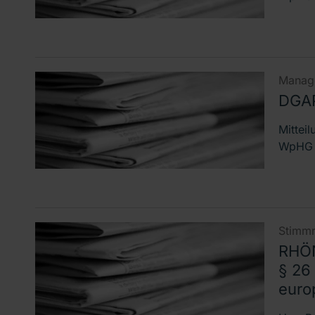
Manage
DGAP
Mittei
WpHG D
Stimmr
RHÖN
§ 26
euro