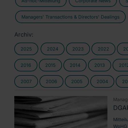
Ad-hoc-Mitteilung
Corporate News
S
Managers' Transactions & Directors' Dealings
Archiv:
2025
2024
2023
2022
2
2016
2015
2014
2013
201
2007
2006
2005
2004
20
Manage
DGAP
Mittei
WpHG D