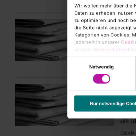
Wir wollen mehr über die 
Daten zu erheben, nutzen 
zu optimieren und noch be
Stimmr
die Seite nicht angezeigt
RHÖN
Kategorien von Cookies. Mi
§ 26
jederzeit in unserer
Cooki
euro
unserer
Datenschutzerklä
Einwilligungsauswahl
RHÖN-K
Notwendig
Stimmr
Corpor
RHÖN
Quart
Nur notwendige Coo
Digi
als 
DGAP-