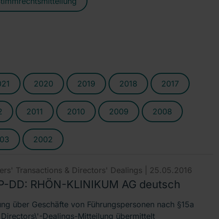
timmrechtsmitteilung
021
2020
2019
2018
2017
2
2011
2010
2009
2008
03
2002
rs' Transactions & Directors' Dealings |
25.05.2016
-DD: RHÖN-KLINIKUM AG deutsch
lung über Geschäfte von Führungspersonen nach §15a
irectors\'-Dealings-Mitteilung übermittelt