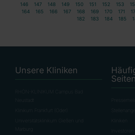
146
147
148
149
150
151
152
153
1
164
165
166
167
168
169
170
171
1
182
183
184
185
1
Unsere Kliniken
Häufi
Seite
RHÖN-KLINIKUM Campus Bad
Neustadt
Pressemel
Klinikum Frankfurt (Oder)
Stellenang
Universitätsklinikum Gießen und
Kliniken
Marburg
Investoren