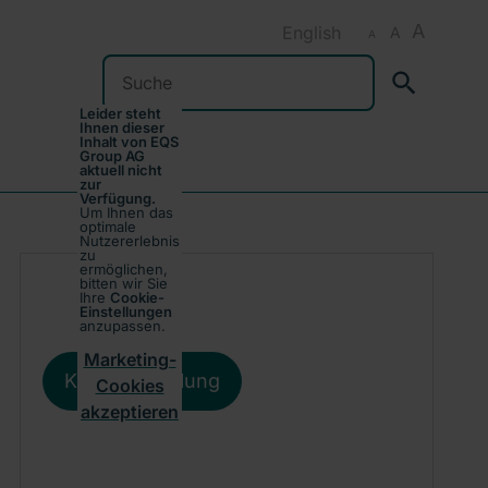
A
English
A
A
Suchen
Leider steht
Ihnen dieser
Inhalt von EQS
Group AG
aktuell nicht
zur
Verfügung.
Um Ihnen das
optimale
Nutzererlebnis
zu
ermöglichen,
bitten wir Sie
Ihre
Cookie-
Einstellungen
anzupassen.
Marketing-
Kursentwicklung
Cookies
akzeptieren