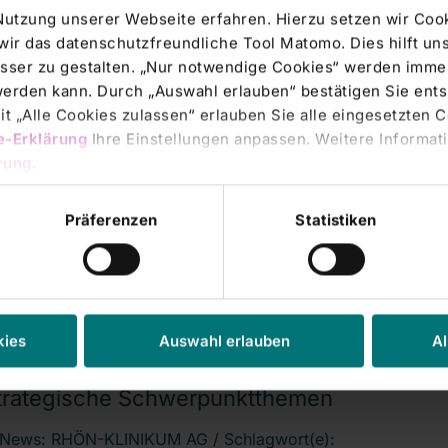
Nutzung unserer Webseite erfahren. Hierzu setzen wir Cook
wir das datenschutzfreundliche Tool Matomo. Dies hilft un
sser zu gestalten. „Nur notwendige Cookies“ werden immer
echtsmitteilung |
25.05.2016
 werden kann. Durch „Auswahl erlauben“ bestätigen Sie en
-KLINIKUM AG: Veröffentlichung gemäß
t „Alle Cookies zulassen“ erlauben Sie alle eingesetzten 
 Abs. 1 WpHG mit dem Ziel der
e-Erklärung
Ihre Einstellungen anpassen. Weitere Informati
paweiten Verbreitung
rung
.
LINIKUM AG 25.05.2016 14:15 Veröffentlichung einer
Präferenzen
Statistiken
echtsmitteilung, übermittelt durch
ate News |
06.05.2016
-KLINIKUM AG: Zwischenbericht zum 1.
al 2016: Guter Start in das Geschäftsjahr -
kies
Auswahl erlauben
Al
talisierung und Förderung von Innovationen
strategische Schwerpunktthemen
News: RHÖN-KLINIKUM AG / Schlagwort(e):