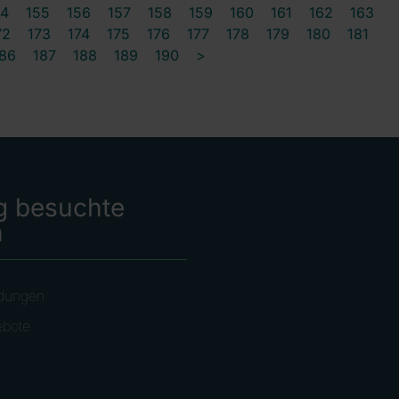
54
155
156
157
158
159
160
161
162
163
72
173
174
175
176
177
178
179
180
181
86
187
188
189
190
>
g besuchte
n
dungen
ebote