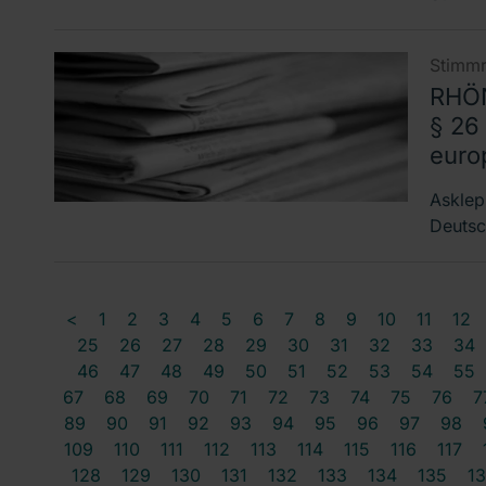
Stimmr
RHÖN
§ 26
euro
Asklep
Deutsc
<
1
2
3
4
5
6
7
8
9
10
11
12
25
26
27
28
29
30
31
32
33
34
46
47
48
49
50
51
52
53
54
55
67
68
69
70
71
72
73
74
75
76
7
89
90
91
92
93
94
95
96
97
98
109
110
111
112
113
114
115
116
117
128
129
130
131
132
133
134
135
1