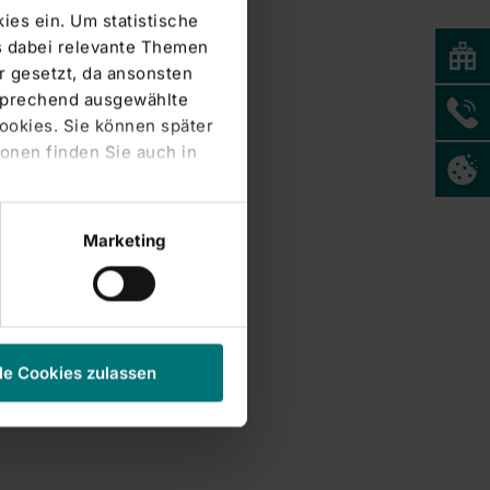
ies ein. Um statistische
s dabei relevante Themen
 gesetzt, da ansonsten
tsprechend ausgewählte
Cookies. Sie können später
onen finden Sie auch in
Marketing
le Cookies zulassen