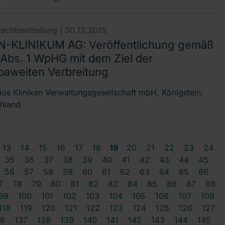
echtsmitteilung |
30.12.2015
-KLINIKUM AG: Veröffentlichung gemäß
 Abs. 1 WpHG mit dem Ziel der
paweiten Verbreitung
ios Kliniken Verwaltungsgesellschaft mbH, Königstein,
hland
13
14
15
16
17
18
19
20
21
22
23
24
35
36
37
38
39
40
41
42
43
44
45
56
57
58
59
60
61
62
63
64
65
66
7
78
79
80
81
82
83
84
85
86
87
88
99
100
101
102
103
104
105
106
107
108
118
119
120
121
122
123
124
125
126
127
36
137
138
139
140
141
142
143
144
145