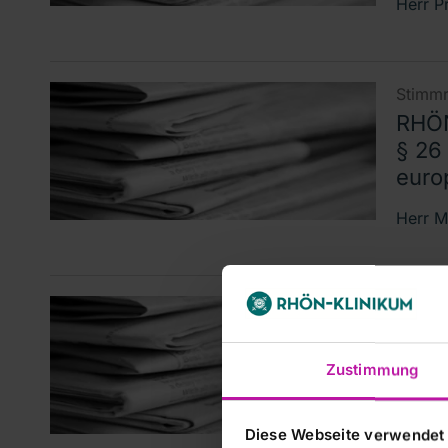
Herr P
Stimmr
RHÖN
§ 26
euro
Herr M
Stimmr
RHÖN
§ 26
Zustimmung
euro
Frau I
Diese Webseite verwendet