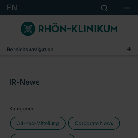
EN
KONZERN
KLINIKEN
KARRIERE
Bereichsnavigation
Publikationen & Präsentationen
INVESTOR RELATIONS
Geschäftsberichte
PRESSE
Zwischenberichte & Quartalsmitteilungen
IR-News
KONTAKT
Finanzberichte AG
Ein Unternehmen der RHÖN-KLINIKUM AG
IR-News
Kategorien:
Präsentationen & Conference Calls
Ad-hoc-Mitteilung
Corporate News