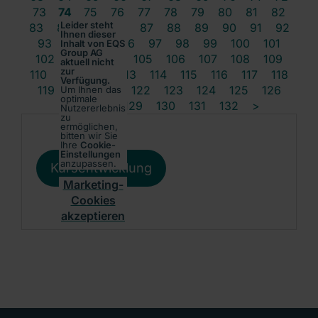
73
74
75
76
77
78
79
80
81
82
Leider steht
83
84
85
86
87
88
89
90
91
92
Ihnen dieser
93
94
95
96
97
98
99
100
101
Inhalt von EQS
Group AG
102
103
104
105
106
107
108
109
aktuell nicht
zur
110
111
112
113
114
115
116
117
118
Verfügung.
119
120
121
122
123
124
125
126
Um Ihnen das
optimale
127
128
129
130
131
132
>
Nutzererlebnis
zu
ermöglichen,
bitten wir Sie
Ihre
Cookie-
Einstellungen
anzupassen.
Kursentwicklung
Marketing-
Cookies
akzeptieren