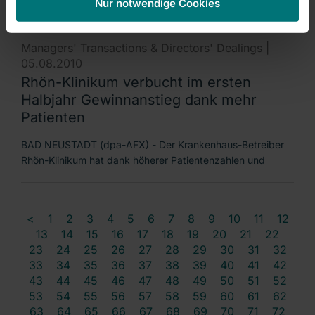
Nur notwendige Cookies
Managers' Transactions & Directors' Dealings |
05.08.2010
Rhön-Klinikum verbucht im ersten
Halbjahr Gewinnanstieg dank mehr
Patienten
BAD NEUSTADT (dpa-AFX) - Der Krankenhaus-Betreiber
Rhön-Klinikum hat dank höherer Patientenzahlen und
<
1
2
3
4
5
6
7
8
9
10
11
12
13
14
15
16
17
18
19
20
21
22
23
24
25
26
27
28
29
30
31
32
33
34
35
36
37
38
39
40
41
42
43
44
45
46
47
48
49
50
51
52
53
54
55
56
57
58
59
60
61
62
63
64
65
66
67
68
69
70
71
72