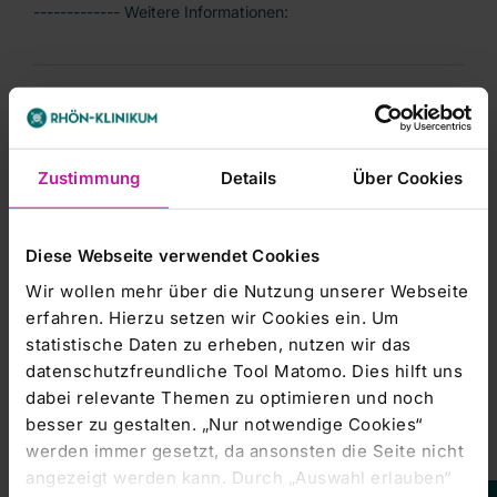
------------- Weitere Informationen:
Managers' Transactions & Directors' Dealings |
05.08.2010
ANALYSE: Equinet belässt Rhön-
Zustimmung
Details
Über Cookies
Klinikum auf 'Buy' nach Zahlen
----------------------- dpa-AFX Broker - die Trader News
von dpa-AFX -----------------------
Diese Webseite verwendet Cookies
Wir wollen mehr über die Nutzung unserer Webseite
erfahren. Hierzu setzen wir Cookies ein. Um
Managers' Transactions & Directors' Dealings |
statistische Daten zu erheben, nutzen wir das
05.08.2010
datenschutzfreundliche Tool Matomo. Dies hilft uns
ANALYSE-FLASH: UBS belässt Rhön-
dabei relevante Themen zu optimieren und noch
Klinikum nach Zahlen auf 'Buy' - Ziel 21
besser zu gestalten. „Nur notwendige Cookies“
Euro
werden immer gesetzt, da ansonsten die Seite nicht
angezeigt werden kann. Durch „Auswahl erlauben“
dpa-AFX Broker - die Trader News von dpa-AFX ----------