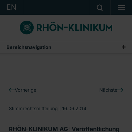
EN
KONZERN
KLINIKEN
KARRIERE
Bereichsnavigation
IR-News
INVESTOR RELATIONS
PRESSE
KONTAKT
Vorherige
Nächste
Ein Unternehmen der RHÖN-KLINIKUM AG
Stimmrechtsmitteilung |
16.06.2014
RHÖN-KLINIKUM AG: Veröffentlichung