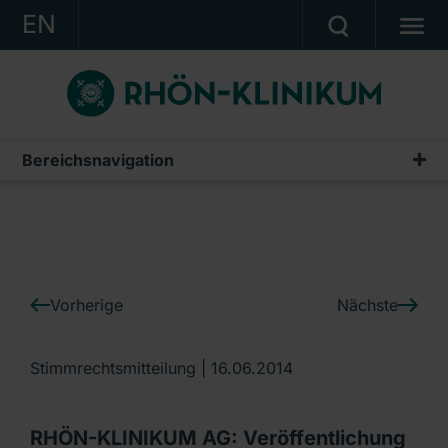
EN
KONZERN
KLINIKEN
KARRIERE
Bereichsnavigation
IR-News
INVESTOR RELATIONS
PRESSE
KONTAKT
Vorherige
Nächste
Ein Unternehmen der RHÖN-KLINIKUM AG
Stimmrechtsmitteilung |
16.06.2014
RHÖN-KLINIKUM AG: Veröffentlichung