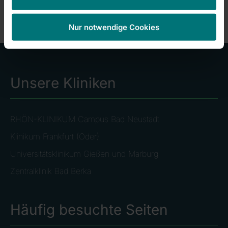
Nur notwendige Cookies
Unsere Kliniken
RHÖN-KLINIKUM Campus Bad Neustadt
Klinikum Frankfurt (Oder)
Universitätsklinikum Gießen und Marburg
Zentralklinik Bad Berka
Häufig besuchte Seiten