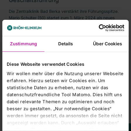
Die Zentralklinik Bad Berka verstärkt ihre Führungsspitze.
Mario Schulter (50) startet zum 1. März 2024 als neues
Mitglied der Geschäftsführung. Er wird als
gleichberechtigter Geschäftsführer zusammen mit Robert
Koch und…
Zustimmung
Details
Über Cookies
Alle |
09.11.2023
RHÖN-KLINIKUM AG steigert
Diese Webseite verwendet Cookies
Konzerngewinn und Umsatz
Wir wollen mehr über die Nutzung unserer Webseite
erfahren. Hierzu setzen wir Cookies ein. Um
Die RHÖN-KLINIKUM AG konnte in den ersten neun
statistische Daten zu erheben, nutzen wir das
Monaten 2023 die Umsatzerlöse um 21,7 Mio. Euro auf
datenschutzfreundliche Tool Matomo. Dies hilft uns
1.089,0 Mio. Euro (9M 2022: 1.067,3 Mio. Euro) steigern,
dabei relevante Themen zu optimieren und noch
trotz Wegfall der Erstattungen des Gesetzgebers im
Zusammenhang…
besser zu gestalten. „Nur notwendige Cookies“
werden immer gesetzt, da ansonsten die Seite nicht
angezeigt werden kann. Durch „Auswahl erlauben“
RHÖN-KLINIKUM AG |
10.08.2023
bestätigen Sie entsprechend ausgewählte