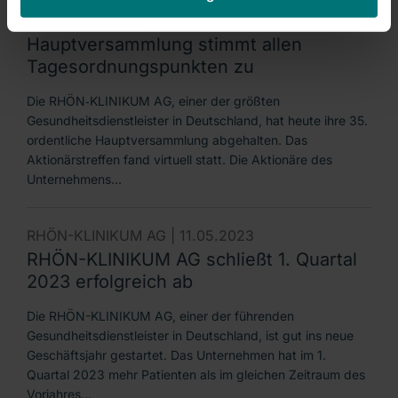
RHÖN-KLINIKUM AG |
07.06.2023
Hauptversammlung stimmt allen
Tagesordnungspunkten zu
Die RHÖN‐KLINIKUM AG, einer der größten
Gesundheitsdienstleister in Deutschland, hat heute ihre 35.
ordentliche Hauptversammlung abgehalten. Das
Aktionärstreffen fand virtuell statt. Die Aktionäre des
Unternehmens…
RHÖN-KLINIKUM AG |
11.05.2023
RHÖN-KLINIKUM AG schließt 1. Quartal
2023 erfolgreich ab
Die RHÖN-KLINIKUM AG, einer der führenden
Gesundheitsdienstleister in Deutschland, ist gut ins neue
Geschäftsjahr gestartet. Das Unternehmen hat im 1.
Quartal 2023 mehr Patienten als im gleichen Zeitraum des
Vorjahres…