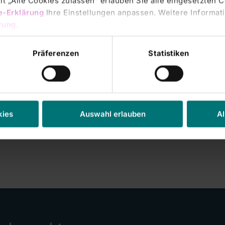
t „Alle Cookies zulassen“ erlauben Sie alle eingesetzten 
rwachsene zu diesen Themen. Die Auslöser und
e-Erklärung
Ihre Einstellungen anpassen. Weitere Informati
hren verändert, neue Auslöser seien hinzugekommen,
rung
.
acettenreichtum der Erkrankungen erschwert jedoch die
rn gehören in den meisten Fällen Grundnahrungsmittel,
Präferenzen
Statistiken
, Soja und Fisch. Die derzeit übliche Therapie ist eine
ösers. Die Umsetzung im Alltag ist bei der Vielzahl an
rktregal schwierig. Anja Dehl unterstützt in solchen
 der Internetseite der Expertin finden Sie ein Kurz-
kies
Auswahl erlauben
Al
mvz/mvz-des-klinikums-frankfurt-oder/praxis-fuer-
rwachsene.html