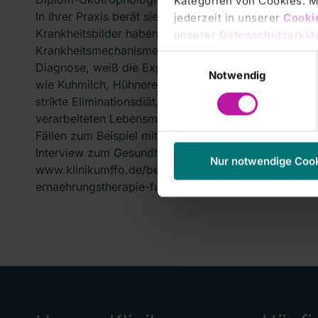
Kategorien von Cookies. Mi
In ihrer Praxis berät sie Kinder, Jugendliche und E
jederzeit in unserer
Cooki
Krankheitsbilder haben sich in den vergangenen Ja
unserer
Datenschutzerklä
Krankheitsmechanismen wurden entschlüsselt. Der F
Einwilligungsauswahl
Diagnose, weiß die Expertin. Zu den Allergieauslöse
Notwendig
wie Kuhmilch, Hühnerei, Erdnüsse, Baumnüsse, Weizen
strikte Eliminationsdiät, also ein Vermeiden des Ausl
verarbeiteten Lebensmittelprodukten aus dem Superma
Fällen zum Beispiel mit einer Einkaufsbegleitung. Auf
Interview zum Gesundheitstag unter:
Nur notwendige Coo
www.klinikumffo.de/behandlungsangebot/partner-im-
ernaehrungstherapie-fuer-kinder-jugendliche-und-e