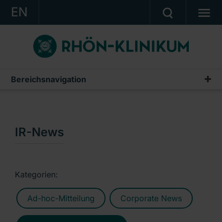
EN
KONZERN
KLINIKEN
KARRIERE
Bereichsnavigation
Publikationen & Präsentationen
INVESTOR RELATIONS
Geschäftsberichte
PRESSE
Zwischenberichte & Quartalsmitteilungen
IR-News
KONTAKT
Finanzberichte AG
Ein Unternehmen der RHÖN-KLINIKUM AG
IR-News
Kategorien:
Präsentationen & Conference Calls
Ad-hoc-Mitteilung
Corporate News