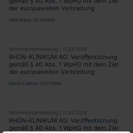
gemäß § 40 Abs. 1 WpHG mit dem Ziel
der europaweiten Verbreitung
Ilona Braun, 02.04.1950
Stimmrechtsmitteilung |
11.03.2019
RHÖN-KLINIKUM AG: Veröffentlichung
gemäß § 40 Abs. 1 WpHG mit dem Ziel
der europaweiten Verbreitung
Martin Lüdicke, 27.07.1949
Stimmrechtsmitteilung |
11.03.2019
RHÖN-KLINIKUM AG: Veröffentlichung
gemäß § 40 Abs. 1 WpHG mit dem Ziel