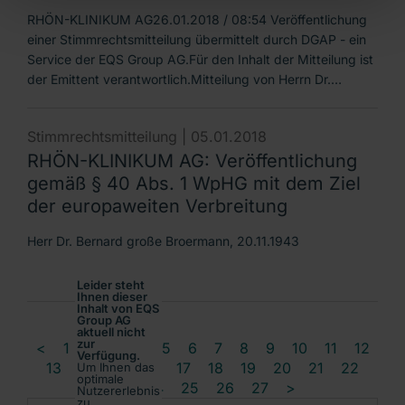
RHÖN-KLINIKUM AG26.01.2018 / 08:54 Veröffentlichung
einer Stimmrechtsmitteilung übermittelt durch DGAP - ein
Service der EQS Group AG.Für den Inhalt der Mitteilung ist
der Emittent verantwortlich.Mitteilung von Herrn Dr.…
Stimmrechtsmitteilung |
05.01.2018
RHÖN-KLINIKUM AG: Veröffentlichung
gemäß § 40 Abs. 1 WpHG mit dem Ziel
der europaweiten Verbreitung
Herr Dr. Bernard große Broermann, 20.11.1943
Leider steht
Ihnen dieser
Inhalt von EQS
Group AG
aktuell nicht
zur
<
1
2
3
4
5
6
7
8
9
10
11
12
Verfügung.
13
14
15
16
17
18
19
20
21
22
Um Ihnen das
optimale
23
24
25
26
27
>
Nutzererlebnis
zu