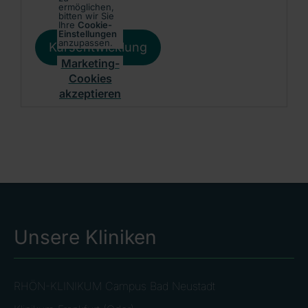
ermöglichen,
bitten wir Sie
Ihre
Cookie-
Einstellungen
anzupassen.
Kursentwicklung
Marketing-
Cookies
akzeptieren
Unsere Kliniken
RHÖN-KLINIKUM Campus Bad Neustadt