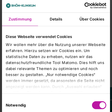
der europaweiten Verbreitung
Ludwig Georg Prof. Dr. h.c. Braun, 21.09.1943
Zustimmung
Details
Über Cookies
Stimmrechtsmitteilung |
11.03.2019
Diese Webseite verwendet Cookies
RHÖN-KLINIKUM AG: Veröffentlichung
Wir wollen mehr über die Nutzung unserer Webseite
gemäß § 40 Abs. 1 WpHG mit dem Ziel
erfahren. Hierzu setzen wir Cookies ein. Um
der europaweiten Verbreitung
statistische Daten zu erheben, nutzen wir das
datenschutzfreundliche Tool Matomo. Dies hilft uns
Ilona Braun, 02.04.1950
dabei relevante Themen zu optimieren und noch
besser zu gestalten. „Nur notwendige Cookies“
werden immer gesetzt, da ansonsten die Seite nicht
angezeigt werden kann. Durch „Auswahl erlauben“
Stimmrechtsmitteilung |
24.10.2018
bestätigen Sie entsprechend ausgewählte
Korrektur der Veröffentlichung vom
Kategorien von Cookies. Mit „Alle Cookies zulassen“
Einwilligungsauswahl
22.10.2018, 12:21 Uhr MEZ/MESZ -
erlauben Sie alle eingesetzten Cookies. Sie können
Notwendig
RHÖN-KLINIKUM AG: Veröffentlichung
später jederzeit in unserer
Cookie-Erklärung
Ihre