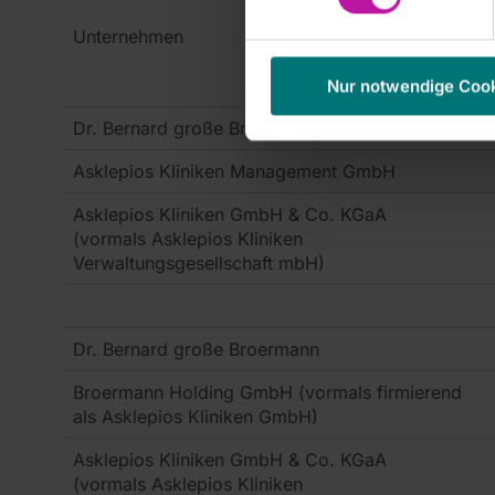
Unternehmen
S
Nur notwendige Coo
Dr. Bernard große Broermann
Asklepios Kliniken Management GmbH
Asklepios Kliniken GmbH & Co. KGaA
(vormals Asklepios Kliniken
Verwaltungsgesellschaft mbH)
Dr. Bernard große Broermann
Broermann Holding GmbH (vormals firmierend
als Asklepios Kliniken GmbH)
Asklepios Kliniken GmbH & Co. KGaA
(vormals Asklepios Kliniken