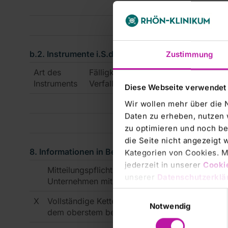
Summe
b.2. Instrumente i.S.d. § 38 Abs. 1 Nr. 2 WpHG
Zustimmung
Art des
Fälligkeit /
Ausübungs­
B
Instruments
Verfall
zeitraum / Laufzeit
p
Diese Webseite verwendet
Wir wollen mehr über die 
Daten zu erheben, nutzen 
zu optimieren und noch be
die Seite nicht angezeigt
8. Informationen in Bezug auf den Mitteilungspflic
Kategorien von Cookies. Mi
jederzeit in unserer
Cooki
Mitteilungspflichtiger (3.) wird weder beherrsc
unserer
Datenschutzerklä
Unternehmen mit melderelevanten Stimmrechten
Einwilligungsauswahl
X
Vollständige Kette der Tochterunternehmen be
Notwendig
dem oberstem beherrschenden Unternehmen: