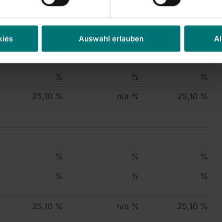
timmrechte in %,
Instrumente in %,
Summe in %,
wenn 3% oder
wenn 5% oder
wenn 5% oder
höher
höher
höher
kies
Auswahl erlauben
Al
%
%
%
%
%
%
25,10 %
n/a %
25,10 %
%
%
%
%
%
%
25,10 %
n/a %
25,10 %