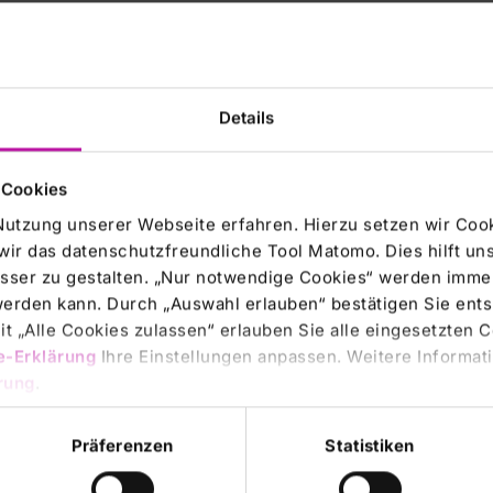
%
%
Details
arausgleich oder
Stimmrechte
Stimmrechte
hysische Abwicklung
absolut
in %
 Cookies
%
Nutzung unserer Webseite erfahren. Hierzu setzen wir Cook
wir das datenschutzfreundliche Tool Matomo. Dies hilft un
Summe
%
sser zu gestalten. „Nur notwendige Cookies“ werden immer
 werden kann. Durch „Auswahl erlauben“ bestätigen Sie en
htigen
t „Alle Cookies zulassen“ erlauben Sie alle eingesetzten 
e-Erklärung
Ihre Einstellungen anpassen. Weitere Informati
ht noch beherrscht Mitteilungspflichtiger andere
rung
.
 des Emittenten (1.).
ginnend mit der obersten beherrschenden Person oder
Präferenzen
Statistiken