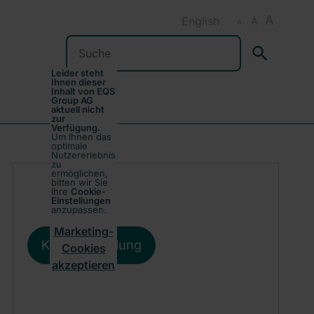
A
English
A
A
Suchen
Leider steht
Ihnen dieser
Inhalt von EQS
Group AG
aktuell nicht
zur
Verfügung.
Um Ihnen das
optimale
Nutzererlebnis
zu
ermöglichen,
bitten wir Sie
Ihre
Cookie-
Einstellungen
anzupassen.
Marketing-
Kursentwicklung
Cookies
akzeptieren