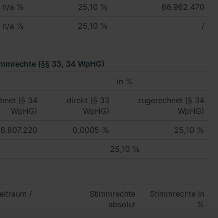
n/a %
25,10 %
66.962.470
n/a %
25,10 %
/
timmrechte (§§ 33, 34 WpHG)
in %
hnet (§ 34
direkt (§ 33
zugerechnet (§ 34
WpHG)
WpHG)
WpHG)
16.807.220
0,0005 %
25,10 %
25,10 %
eitraum /
Stimmrechte
Stimmrechte in
absolut
%