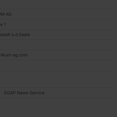
UM AG
e 1
stadt a.d.Saale
inikum-ag.com
DGAP News-Service