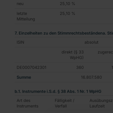
neu
25,10 %
letzte
25,10 %
Mitteilung
7. Einzelheiten zu den Stimmrechtsbeständen
a. S
ISIN
absolut
direkt (§ 33
zugerec
WpHG)
DE0007042301
360
Summe
16.807.580
b.1. Instrumente i.S.d. § 38 Abs. 1 Nr. 1 WpHG
Art des
Fälligkeit /
Ausübungs­z
Instruments
Verfall
Laufzeit