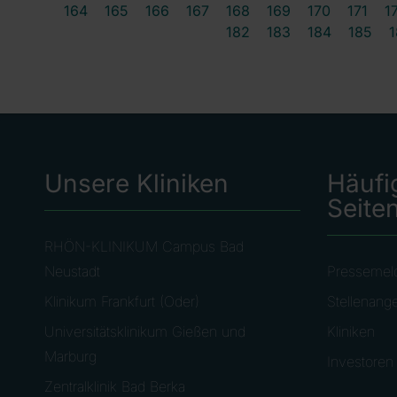
164
165
166
167
168
169
170
171
1
182
183
184
185
1
Unsere Kliniken
Häufi
Seite
RHÖN-KLINIKUM Campus Bad
Neustadt
Pressemel
Klinikum Frankfurt (Oder)
Stellenang
Universitätsklinikum Gießen und
Kliniken
Marburg
Investoren
Zentralklinik Bad Berka