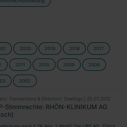
timmrechtsmitteilung
021
2020
2019
2018
2017
2
2011
2010
2009
2008
03
2002
rs' Transactions & Directors' Dealings |
25.07.2012
-Stimmrechte: RHÖN-KLINIKUM AG
tsch)
entlichung nach § 26 Abs. 1 WpHG Die UBS AG, Zürich,