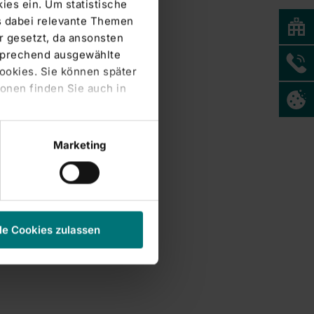
ies ein. Um statistische
s dabei relevante Themen
 gesetzt, da ansonsten
tsprechend ausgewählte
Cookies. Sie können später
onen finden Sie auch in
Marketing
le Cookies zulassen