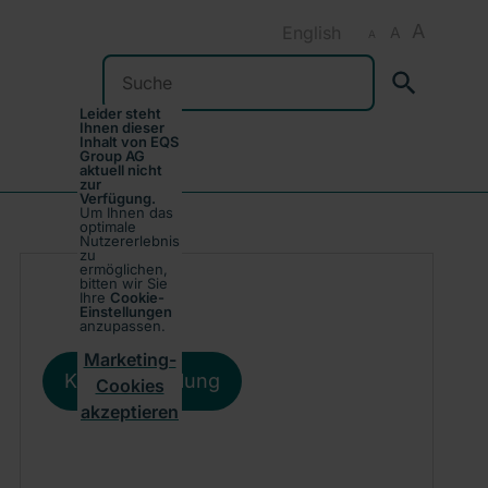
A
English
A
A
Suchen
Leider steht
Ihnen dieser
Inhalt von EQS
Group AG
aktuell nicht
zur
Verfügung.
Um Ihnen das
optimale
Nutzererlebnis
zu
ermöglichen,
bitten wir Sie
Ihre
Cookie-
Einstellungen
anzupassen.
Marketing-
Kursentwicklung
Cookies
akzeptieren