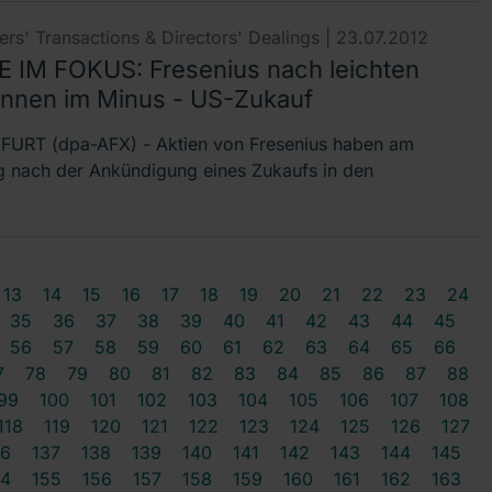
rs' Transactions & Directors' Dealings |
23.07.2012
E IM FOKUS: Fresenius nach leichten
nnen im Minus - US-Zukauf
URT (dpa-AFX) - Aktien von Fresenius haben am
 nach der Ankündigung eines Zukaufs in den
13
14
15
16
17
18
19
20
21
22
23
24
35
36
37
38
39
40
41
42
43
44
45
56
57
58
59
60
61
62
63
64
65
66
7
78
79
80
81
82
83
84
85
86
87
88
99
100
101
102
103
104
105
106
107
108
118
119
120
121
122
123
124
125
126
127
36
137
138
139
140
141
142
143
144
145
54
155
156
157
158
159
160
161
162
163