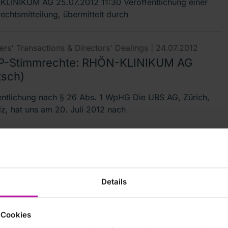
LINIKUM AG 25.07.2012 11:30 Veröffentlichung einer
echtsmitteilung, übermittelt durch
rs' Transactions & Directors' Dealings |
24.07.2012
-Stimmrechte: RHÖN-KLINIKUM AG
tsch)
entlichung nach § 26 Abs. 1 WpHG Die UBS AG, Zürich,
z, hat uns am 20. Juli 2012 nach
rs' Transactions & Directors' Dealings |
24.07.2012
-Stimmrechte: RHÖN-KLINIKUM AG
Details
ish)
cation according to section 26 para. 1 WpHG On 20 July
 Cookies
UBS AG, Zürich, Switzerland, notified