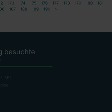
72
173
174
175
176
177
178
179
180
181
86
187
188
189
190
>
g besuchte
n
dungen
ebote