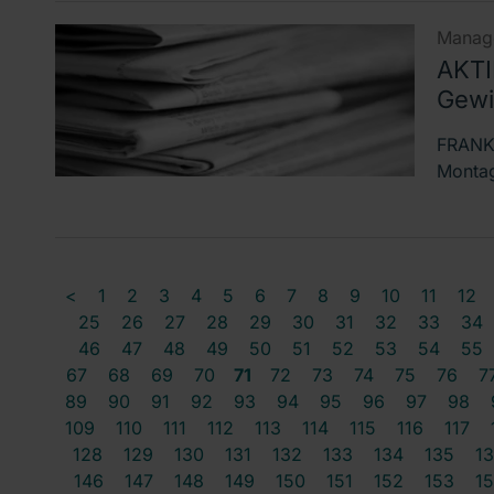
Manage
AKTI
Gewi
FRANKF
Montag
<
1
2
3
4
5
6
7
8
9
10
11
12
25
26
27
28
29
30
31
32
33
34
46
47
48
49
50
51
52
53
54
55
67
68
69
70
71
72
73
74
75
76
7
89
90
91
92
93
94
95
96
97
98
109
110
111
112
113
114
115
116
117
128
129
130
131
132
133
134
135
1
146
147
148
149
150
151
152
153
1