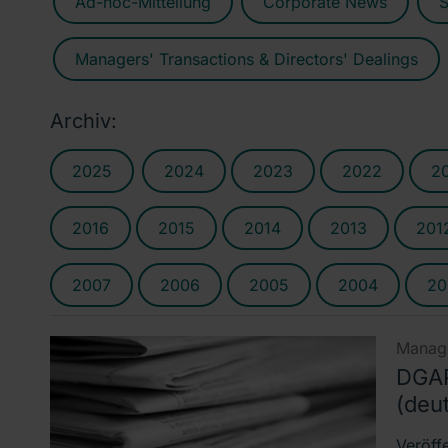
Ad-hoc-Mitteilung
Corporate News
S
Managers' Transactions & Directors' Dealings
Archiv:
2025
2024
2023
2022
2
2016
2015
2014
2013
201
2007
2006
2005
2004
20
Manage
DGAP
(deu
Veröff