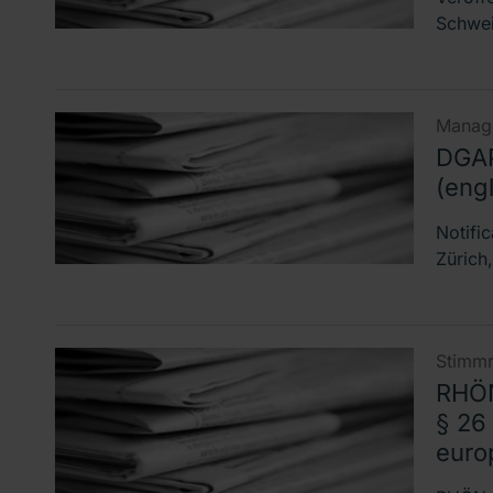
Schwei
Manage
DGAP
(engl
Notifi
Zürich,
Stimmr
RHÖN
§ 26
euro