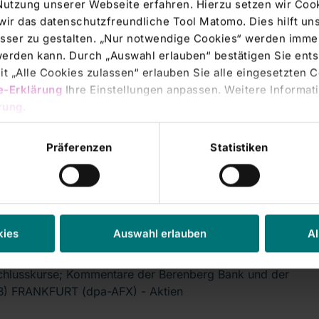
Nutzung unserer Webseite erfahren. Hierzu setzen wir Cook
wir das datenschutzfreundliche Tool Matomo. Dies hilft un
sser zu gestalten. „Nur notwendige Cookies“ werden immer
echtsmitteilung |
24.07.2012
 werden kann. Durch „Auswahl erlauben“ bestätigen Sie en
-KLINIKUM AG: Veröffentlichung gemäß
t „Alle Cookies zulassen“ erlauben Sie alle eingesetzten 
e-Erklärung
Ihre Einstellungen anpassen. Weitere Informati
 Abs. 1 WpHG mit dem Ziel der
rung
.
paweiten Verbreitung
LINIKUM AG 24.07.2012 10:20 Veröffentlichung einer
Präferenzen
Statistiken
echtsmitteilung, übermittelt durch
rs' Transactions & Directors' Dealings |
23.07.2012
E IM FOKUS 2: Fresenius mit dem Markt
kies
Auswahl erlauben
Al
 schwach nach US-Zukauf
chlusskurse; Kommentare der Berenberg Bank und der
) FRANKFURT (dpa-AFX) - Aktien