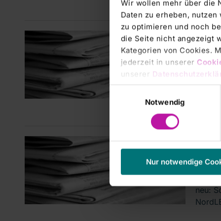
Wir wollen mehr über die 
Daten zu erheben, nutzen 
zu optimieren und noch be
Stimmr
die Seite nicht angezeigt
RHÖN
Kategorien von Cookies. Mi
jederzeit in unserer
Cooki
§ 26
unserer
Datenschutzerklä
euro
Einwilligungsauswahl
RHÖN-K
Notwendig
Stimmr
Manage
AKTI
Nur notwendige Coo
sehr
neu: S
NordLB