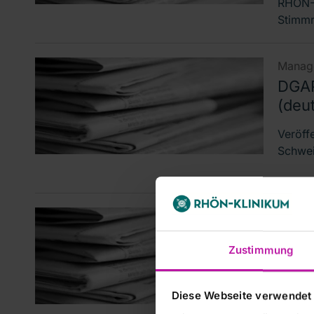
RHÖN-K
Stimmr
Manage
DGAP
(deu
Veröff
Schwei
Manage
DGAP
Zustimmung
(engl
Notifi
Diese Webseite verwendet
2012, 