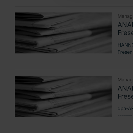
Manage
ANAL
Frese
HANNOV
Fresen
Manage
ANAL
Frese
dpa-AF
------