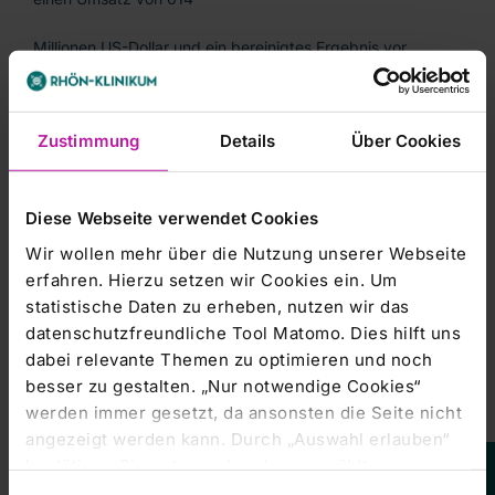
Millionen US-Dollar und ein bereinigtes Ergebnis vor
Zinsen, Steuern und
Abschreibungen (Ebitda) von 90 Millionen Dollar. Das
Zustimmung
Details
Über Cookies
Unternehmen verfügt
weltweit über fünf Produktionsstätten und ein Forschungs-
Diese Webseite verwendet Cookies
und
Wir wollen mehr über die Nutzung unserer Webseite
Entwicklungszentrum.
erfahren. Hierzu setzen wir Cookies ein. Um
statistische Daten zu erheben, nutzen wir das
datenschutzfreundliche Tool Matomo. Dies hilft uns
dabei relevante Themen zu optimieren und noch
'Mit der Akquisition von Fenwal nutzen wir eine einmalige
besser zu gestalten. „Nur notwendige Cookies“
Chance, unser
werden immer gesetzt, da ansonsten die Seite nicht
Geschäft im Bereich der
angezeigt werden kann. Durch „Auswahl erlauben“
Medizintechnik/Transfusionstechnologie erheblich
bestätigen Sie entsprechend ausgewählte
Kategorien von Cookies. Mit „Alle Cookies zulassen“