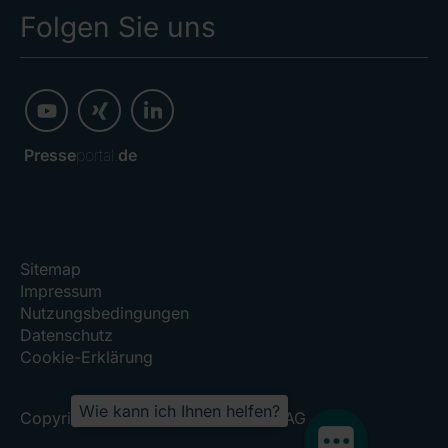
Folgen Sie uns
Presse
portal.
de
Sitemap
Impressum
Nutzungsbedingungen
Datenschutz
Cookie-Erklärung
Wie kann ich Ihnen helfen?
Copyright 2026, RHÖN-KLINIKUM AG