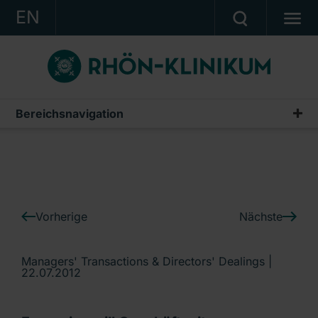
EN
KONZERN
KLINIKEN
KARRIERE
Bereichsnavigation
IR-News
INVESTOR RELATIONS
PRESSE
KONTAKT
Vorherige
Nächste
Ein Unternehmen der RHÖN-KLINIKUM AG
Managers' Transactions & Directors' Dealings |
22.07.2012