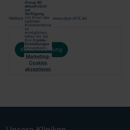
Group AG
aktuell nicht
zur
Verfügung.
Um Ihnen das
Weitere Informationen: www.dpa-AFX.de
optimale
Nutzererlebnis
zu
ermöglichen,
bitten wir Sie
Ihre
Cookie-
Einstellungen
anzupassen.
Kursentwicklung
Marketing-
Cookies
akzeptieren
Unsere Kliniken