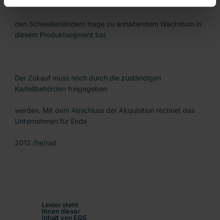
die steigende Nachfrage in
den Schwellenländern trage zu anhaltendem Wachstum in
diesem Produktsegment bei.
Der Zukauf muss noch durch die zuständigen
Kartellbehörden freigegeben
werden. Mit dem Abschluss der Akquisition rechnet das
Unternehmen für Ende
2012./he/rad
Leider steht
Ihnen dieser
Inhalt von EQS