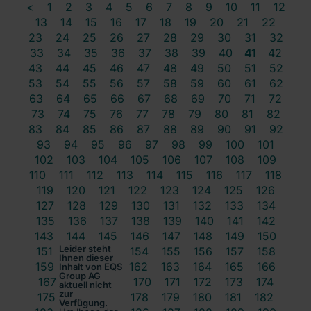
<
1
2
3
4
5
6
7
8
9
10
11
12
13
14
15
16
17
18
19
20
21
22
23
24
25
26
27
28
29
30
31
32
33
34
35
36
37
38
39
40
41
42
43
44
45
46
47
48
49
50
51
52
53
54
55
56
57
58
59
60
61
62
63
64
65
66
67
68
69
70
71
72
73
74
75
76
77
78
79
80
81
82
83
84
85
86
87
88
89
90
91
92
93
94
95
96
97
98
99
100
101
102
103
104
105
106
107
108
109
110
111
112
113
114
115
116
117
118
119
120
121
122
123
124
125
126
127
128
129
130
131
132
133
134
135
136
137
138
139
140
141
142
143
144
145
146
147
148
149
150
Leider steht
151
152
153
154
155
156
157
158
Ihnen dieser
159
160
161
162
163
164
165
166
Inhalt von EQS
Group AG
167
168
169
170
171
172
173
174
aktuell nicht
zur
175
176
177
178
179
180
181
182
Verfügung.