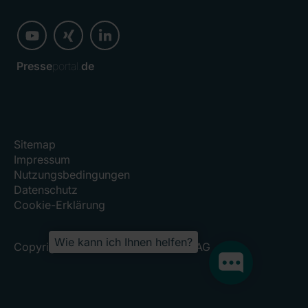
Presse
portal.
de
Sitemap
Impressum
Nutzungsbedingungen
Datenschutz
Cookie-Erklärung
Wie kann ich Ihnen helfen?
Copyright 2026, RHÖN-KLINIKUM AG