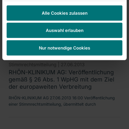
Managers' Transactions & Directors' Dealings |
27.06.2013
Alle Cookies zulassen
DGAP-Stimmrechte: RHÖN-KLINIKUM
AG (deutsch)
Auswahl erlauben
Veröffentlichung nach § 26 Abs. 1 WpHG Morgan Stanley,
Wilmington, Delaware, USA, Morgan Stanley International
Nur notwendige Cookies
Stimmrechtsmitteilung |
27.06.2013
RHÖN-KLINIKUM AG: Veröffentlichung
gemäß § 26 Abs. 1 WpHG mit dem Ziel
der europaweiten Verbreitung
RHÖN-KLINIKUM AG 27.06.2013 16:00 Veröffentlichung
einer Stimmrechtsmitteilung, übermittelt durch