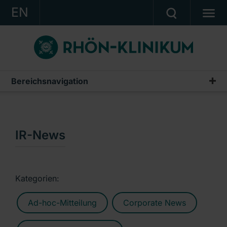
EN
KONZERN
KLINIKEN
KARRIERE
Bereichsnavigation
Publikationen & Präsentationen
INVESTOR RELATIONS
Geschäftsberichte
PRESSE
Zwischenberichte & Quartalsmitteilungen
IR-News
KONTAKT
Finanzberichte AG
Ein Unternehmen der RHÖN-KLINIKUM AG
IR-News
Kategorien:
Präsentationen & Conference Calls
Ad-hoc-Mitteilung
Corporate News