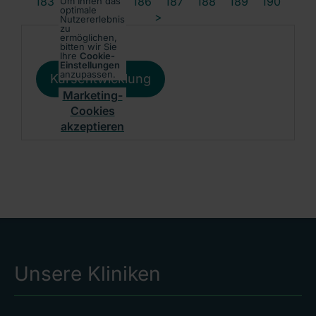
183
184
185
186
187
188
189
190
Um Ihnen das
optimale
>
Nutzererlebnis
zu
ermöglichen,
bitten wir Sie
Ihre
Cookie-
Einstellungen
anzupassen.
Kursentwicklung
Marketing-
Cookies
akzeptieren
Unsere Kliniken