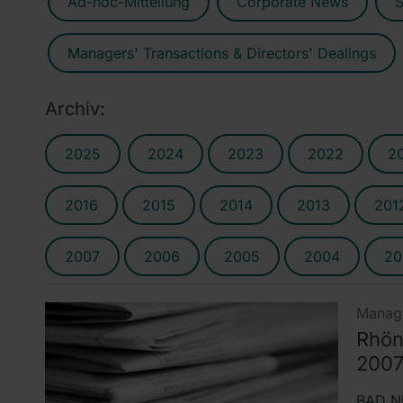
Ad-hoc-Mitteilung
Corporate News
S
Managers' Transactions & Directors' Dealings
Archiv:
2025
2024
2023
2022
2
2016
2015
2014
2013
201
2007
2006
2005
2004
20
Manage
Rhön
2007 
BAD NE