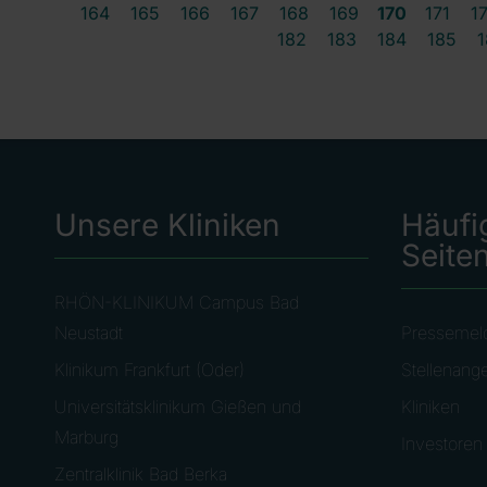
164
165
166
167
168
169
170
171
1
182
183
184
185
1
Unsere Kliniken
Häufi
Seite
RHÖN-KLINIKUM Campus Bad
Neustadt
Pressemel
Klinikum Frankfurt (Oder)
Stellenang
Universitätsklinikum Gießen und
Kliniken
Marburg
Investoren
Zentralklinik Bad Berka