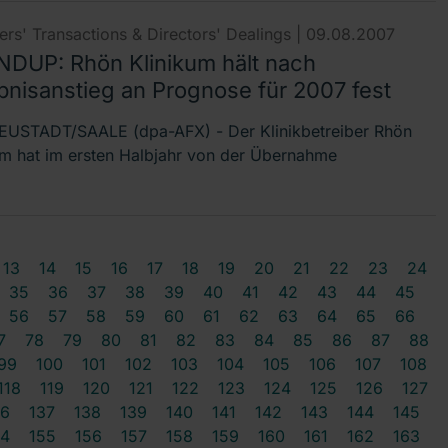
rs' Transactions & Directors' Dealings |
09.08.2007
DUP: Rhön Klinikum hält nach
bnisanstieg an Prognose für 2007 fest
USTADT/SAALE (dpa-AFX) - Der Klinikbetreiber Rhön
um hat im ersten Halbjahr von der Übernahme
13
14
15
16
17
18
19
20
21
22
23
24
35
36
37
38
39
40
41
42
43
44
45
56
57
58
59
60
61
62
63
64
65
66
7
78
79
80
81
82
83
84
85
86
87
88
99
100
101
102
103
104
105
106
107
108
118
119
120
121
122
123
124
125
126
127
36
137
138
139
140
141
142
143
144
145
54
155
156
157
158
159
160
161
162
163