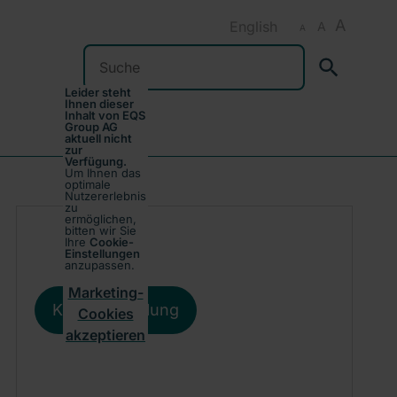
A
English
A
A
Suchen
Leider steht
Ihnen dieser
Inhalt von EQS
Group AG
aktuell nicht
zur
Verfügung.
Um Ihnen das
optimale
Nutzererlebnis
zu
ermöglichen,
bitten wir Sie
Ihre
Cookie-
Einstellungen
anzupassen.
Marketing-
Kursentwicklung
Cookies
akzeptieren