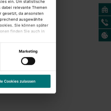
ies ein. Um statistische
s dabei relevante Themen
 gesetzt, da ansonsten
tsprechend ausgewählte
Cookies. Sie können später
onen finden Sie auch in
Marketing
le Cookies zulassen