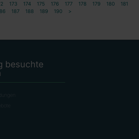
72
173
174
175
176
177
178
179
180
181
86
187
188
189
190
>
g besuchte
n
dungen
ebote