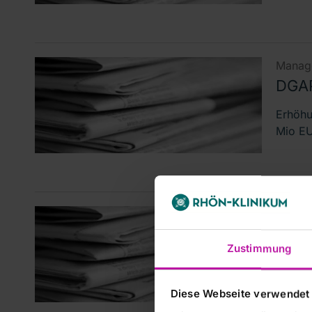
Manage
DGAP
Erhöhu
Mio EU
Corpor
RHÖN
Zustimmung
Steu
RHÖN-K
Diese Webseite verwendet
Veröff