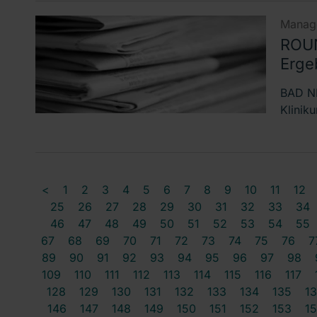
Manage
ROUN
Erge
BAD NE
Klinik
<
1
2
3
4
5
6
7
8
9
10
11
12
25
26
27
28
29
30
31
32
33
34
46
47
48
49
50
51
52
53
54
55
67
68
69
70
71
72
73
74
75
76
7
89
90
91
92
93
94
95
96
97
98
109
110
111
112
113
114
115
116
117
128
129
130
131
132
133
134
135
1
146
147
148
149
150
151
152
153
1