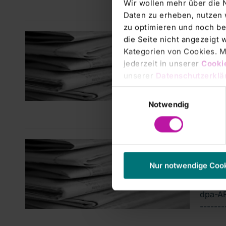
Wir wollen mehr über die 
Daten zu erheben, nutzen 
zu optimieren und noch be
Manage
die Seite nicht angezeigt
ANAL
Kategorien von Cookies. Mi
jederzeit in unserer
Cooki
Klink
unserer
Datenschutzerklä
dpa-AF
Einwilligungsauswahl
-------
Notwendig
Manage
ANAL
Nur notwendige Coo
Rhön 
dpa-AF
-------