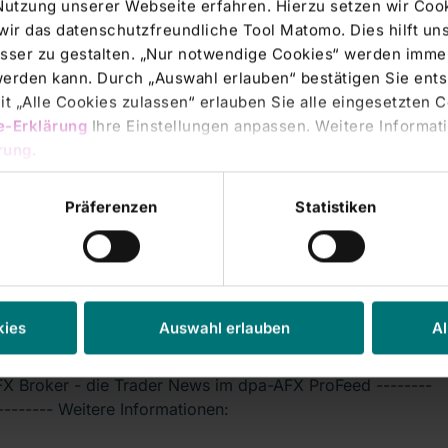
Nutzung unserer Webseite erfahren. Hierzu setzen wir Cook
wir das datenschutzfreundliche Tool Matomo. Dies hilft un
sser zu gestalten. „Nur notwendige Cookies“ werden immer
rs' Transactions & Directors' Dealings |
09.08.2007
 werden kann. Durch „Auswahl erlauben“ bestätigen Sie en
YSE-FLASH: M.M. Warburg hebt Rhön
t „Alle Cookies zulassen“ erlauben Sie alle eingesetzten 
e-Erklärung
Ihre Einstellungen anpassen. Weitere Informati
um auf 'Buy' - Ziel 24 Euro
rung
.
X Broker - die Trader News im dpa-AFX ProFeed --------
-------- Weitere Informationen:
Präferenzen
Statistiken
rs' Transactions & Directors' Dealings |
09.08.2007
YSE-FLASH: Sal. Oppenheim bestätigt
kies
Auswahl erlauben
Al
Klinikum mit 'Neutral'
X Broker - die Trader News im dpa-AFX ProFeed --------
-------- Weitere Informationen: