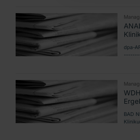
Manage
ANAL
Klini
dpa-AF
-------
Manage
WDH:
Erge
BAD NE
Klinik