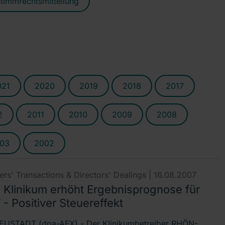
timmrechtsmitteilung
021
2020
2019
2018
2017
2
2011
2010
2009
2008
03
2002
rs' Transactions & Directors' Dealings |
16.08.2007
 Klinikum erhöht Ergebnisprognose für
- Positiver Steuereffekt
USTADT (dpa-AFX) - Der Klinikumbetreiber RHÖN-