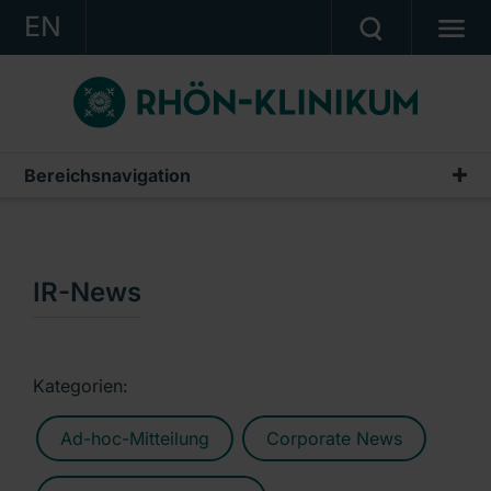
EN
KONZERN
KLINIKEN
KARRIERE
Bereichsnavigation
Publikationen & Präsentationen
INVESTOR RELATIONS
Geschäftsberichte
PRESSE
Zwischenberichte & Quartalsmitteilungen
IR-News
KONTAKT
Finanzberichte AG
Ein Unternehmen der RHÖN-KLINIKUM AG
IR-News
Kategorien:
Präsentationen & Conference Calls
Ad-hoc-Mitteilung
Corporate News