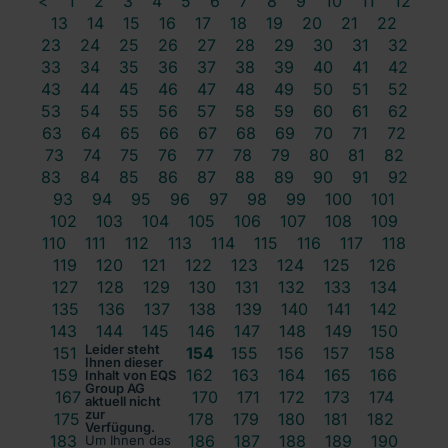
<
1
2
3
4
5
6
7
8
9
10
11
12
13
14
15
16
17
18
19
20
21
22
23
24
25
26
27
28
29
30
31
32
33
34
35
36
37
38
39
40
41
42
43
44
45
46
47
48
49
50
51
52
53
54
55
56
57
58
59
60
61
62
63
64
65
66
67
68
69
70
71
72
73
74
75
76
77
78
79
80
81
82
83
84
85
86
87
88
89
90
91
92
93
94
95
96
97
98
99
100
101
102
103
104
105
106
107
108
109
110
111
112
113
114
115
116
117
118
119
120
121
122
123
124
125
126
127
128
129
130
131
132
133
134
135
136
137
138
139
140
141
142
143
144
145
146
147
148
149
150
Leider steht
151
152
153
154
155
156
157
158
Ihnen dieser
159
160
161
162
163
164
165
166
Inhalt von EQS
Group AG
167
168
169
170
171
172
173
174
aktuell nicht
zur
175
176
177
178
179
180
181
182
Verfügung.
183
184
185
186
187
188
189
190
Um Ihnen das