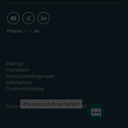
Presse
portal.
de
Sitemap
Impressum
Nutzungsbedingungen
Datenschutz
Cookie-Erklärung
Wie kann ich Ihnen helfen?
Copyright 2026, RHÖN-KLINIKUM AG