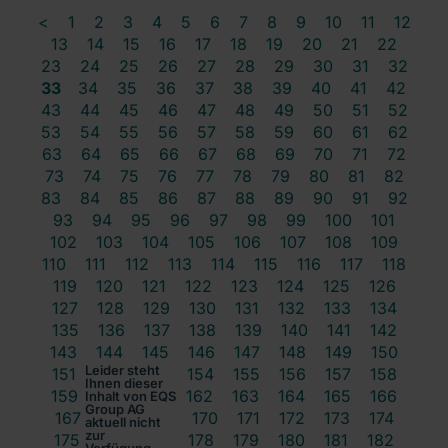
<
1
2
3
4
5
6
7
8
9
10
11
12
13
14
15
16
17
18
19
20
21
22
23
24
25
26
27
28
29
30
31
32
33
34
35
36
37
38
39
40
41
42
43
44
45
46
47
48
49
50
51
52
53
54
55
56
57
58
59
60
61
62
63
64
65
66
67
68
69
70
71
72
73
74
75
76
77
78
79
80
81
82
83
84
85
86
87
88
89
90
91
92
93
94
95
96
97
98
99
100
101
102
103
104
105
106
107
108
109
110
111
112
113
114
115
116
117
118
119
120
121
122
123
124
125
126
127
128
129
130
131
132
133
134
135
136
137
138
139
140
141
142
143
144
145
146
147
148
149
150
Leider steht
151
152
153
154
155
156
157
158
Ihnen dieser
159
160
161
162
163
164
165
166
Inhalt von EQS
Group AG
167
168
169
170
171
172
173
174
aktuell nicht
zur
175
176
177
178
179
180
181
182