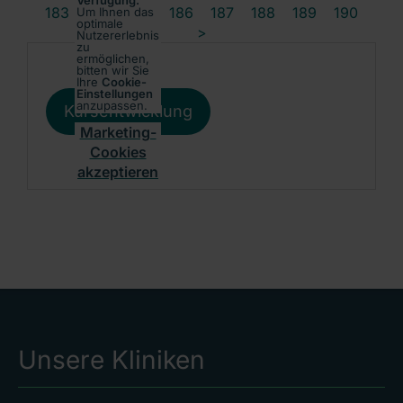
Verfügung.
183
184
185
186
187
188
189
190
Um Ihnen das
optimale
>
Nutzererlebnis
zu
ermöglichen,
bitten wir Sie
Ihre
Cookie-
Einstellungen
anzupassen.
Kursentwicklung
Marketing-
Cookies
akzeptieren
Unsere Kliniken