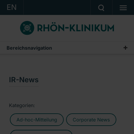
EN
KONZERN
KLINIKEN
KARRIERE
Bereichsnavigation
Publikationen & Präsentationen
INVESTOR RELATIONS
Geschäftsberichte
PRESSE
Zwischenberichte & Quartalsmitteilungen
IR-News
KONTAKT
Finanzberichte AG
Ein Unternehmen der RHÖN-KLINIKUM AG
IR-News
Kategorien:
Präsentationen & Conference Calls
Ad-hoc-Mitteilung
Corporate News