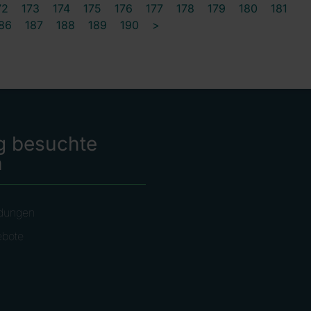
72
173
174
175
176
177
178
179
180
181
86
187
188
189
190
>
g besuchte
n
dungen
ebote