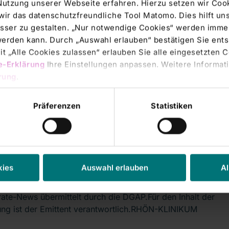
Nutzung unserer Webseite erfahren. Hierzu setzen wir Cook
wir das datenschutzfreundliche Tool Matomo. Dies hilft un
sser zu gestalten. „Nur notwendige Cookies“ werden immer
ate News |
21.09.2005
 werden kann. Durch „Auswahl erlauben“ bestätigen Sie en
-KLINIKUM AG: Heutige Verhandlung vor
t „Alle Cookies zulassen“ erlauben Sie alle eingesetzten 
e-Erklärung
Ihre Einstellungen anpassen. Weitere Informati
OLG Düsseldorf
rung
.
ate-News übermittelt durch die DGAP.Für den Inhalt der
lung ist der Emittent verantwortlich.RHÖN-KLINIKUM
Präferenzen
Statistiken
ate News |
09.08.2005
-KLINIKUM AG: Übernahme des Heinz-
kies
Auswahl erlauben
Al
-Krankenhauses in Bad Kissingen
ate-News übermittelt durch die DGAP.Für den Inhalt der
lung ist der Emittent verantwortlich.RHÖN-KLINIKUM