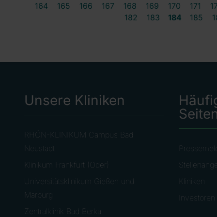
164
165
166
167
168
169
170
171
1
182
183
184
185
1
Unsere Kliniken
Häufi
Seite
RHÖN-KLINIKUM Campus Bad
Neustadt
Pressemel
Klinikum Frankfurt (Oder)
Stellenang
Universitätsklinikum Gießen und
Kliniken
Marburg
Investoren
Zentralklinik Bad Berka