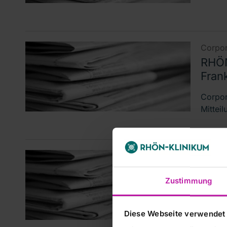
Corpor
RHÖN
Fran
Corpor
Mittei
Corpor
RHÖN
Zustimmung
Vorz
Corpor
Diese Webseite verwendet
Mittei