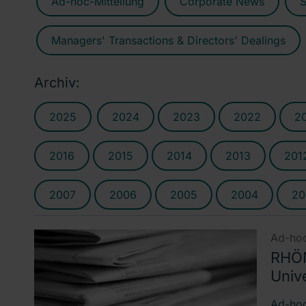
Ad-hoc-Mitteilung
Corporate News
S
Managers' Transactions & Directors' Dealings
Archiv:
2025
2024
2023
2022
2
2016
2015
2014
2013
201
2007
2006
2005
2004
20
Ad-hoc
RHÖN
Univ
Ad-hoc