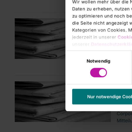
Wir wollen mehr über die 
Daten zu erheben, nutzen 
zu optimieren und noch be
Corpor
die Seite nicht angezeigt
RHÖN
Kategorien von Cookies. Mi
jederzeit in unserer
Cooki
dem 
unserer
Datenschutzerklä
Corpor
Einwilligungsauswahl
Mittei
Notwendig
Corpor
RHÖN
Nur notwendige Coo
Kalk
Corpor
Mittei