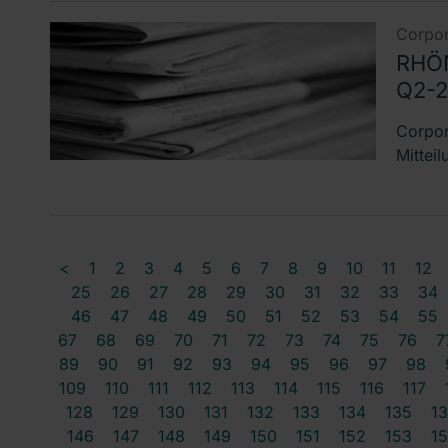
Corpor
RHÖN
Q2-
Corpor
Mittei
<
1
2
3
4
5
6
7
8
9
10
11
12
25
26
27
28
29
30
31
32
33
34
46
47
48
49
50
51
52
53
54
55
67
68
69
70
71
72
73
74
75
76
7
89
90
91
92
93
94
95
96
97
98
109
110
111
112
113
114
115
116
117
128
129
130
131
132
133
134
135
1
146
147
148
149
150
151
152
153
1