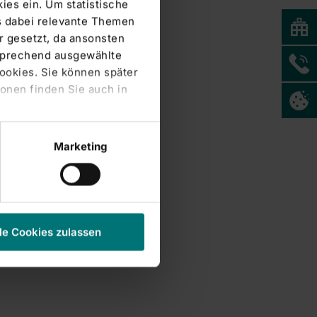
ies ein. Um statistische
s dabei relevante Themen
 gesetzt, da ansonsten
tsprechend ausgewählte
Cookies. Sie können später
onen finden Sie auch in
Marketing
le Cookies zulassen