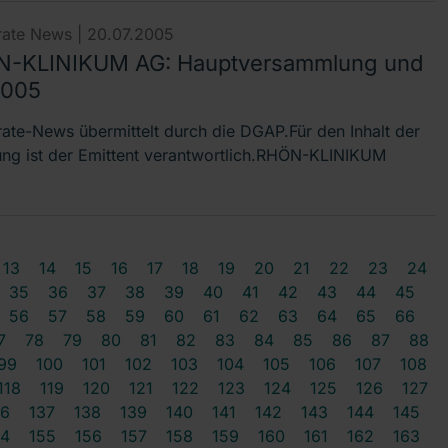
ate News |
20.07.2005
-KLINIKUM AG: Hauptversammlung und
2005
ate-News übermittelt durch die DGAP.Für den Inhalt der
lung ist der Emittent verantwortlich.RHÖN-KLINIKUM
13
14
15
16
17
18
19
20
21
22
23
24
35
36
37
38
39
40
41
42
43
44
45
56
57
58
59
60
61
62
63
64
65
66
7
78
79
80
81
82
83
84
85
86
87
88
99
100
101
102
103
104
105
106
107
108
118
119
120
121
122
123
124
125
126
127
36
137
138
139
140
141
142
143
144
145
54
155
156
157
158
159
160
161
162
163