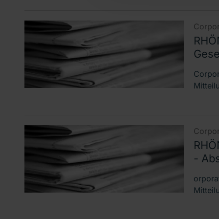
Corpor
RHÖN
Gesel
Corpor
Mittei
Corpor
RHÖN
- Ab
orpora
Mitteil