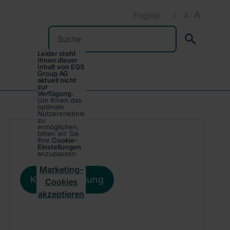
A
English
A
A
Suchen
Leider steht
Ihnen dieser
Inhalt von EQS
Group AG
aktuell nicht
zur
Verfügung.
Um Ihnen das
optimale
Nutzererlebnis
zu
ermöglichen,
bitten wir Sie
Ihre
Cookie-
Einstellungen
anzupassen.
Marketing-
Kursentwicklung
Cookies
akzeptieren