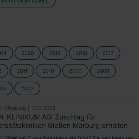
timmrechtsmitteilung
021
2020
2019
2018
2017
2
2011
2010
2009
2008
03
2002
-Mitteilung |
17.12.2005
-KLINIKUM AG: Zuschlag für
ersitätskliniken Gießen Marburg erhalten
-Mitteilung übermittelt durch die DGAP.Für den Inhalt der