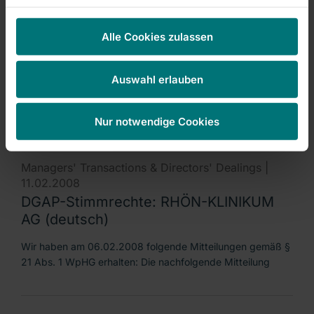
Managers' Transactions & Directors' Dealings |
11.02.2008
Alle Cookies zulassen
DGAP-Stimmrechte: RHÖN-KLINIKUM
AG (english)
Auswahl erlauben
We received the following notification pursuant to § 21
para. 1 of the WpHG on 06 February 2008:
Nur notwendige Cookies
Managers' Transactions & Directors' Dealings |
11.02.2008
DGAP-Stimmrechte: RHÖN-KLINIKUM
AG (deutsch)
Wir haben am 06.02.2008 folgende Mitteilungen gemäß §
21 Abs. 1 WpHG erhalten: Die nachfolgende Mitteilung