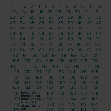
<
1
2
3
4
5
6
7
8
9
10
11
12
13
14
15
16
17
18
19
20
21
22
23
24
25
26
27
28
29
30
31
32
33
34
35
36
37
38
39
40
41
42
43
44
45
46
47
48
49
50
51
52
53
54
55
56
57
58
59
60
61
62
63
64
65
66
67
68
69
70
71
72
73
74
75
76
77
78
79
80
81
82
83
84
85
86
87
88
89
90
91
92
93
94
95
96
97
98
99
100
101
102
103
104
105
106
107
108
109
110
111
112
113
114
115
116
117
118
119
120
121
122
123
124
125
126
127
128
129
130
131
132
133
134
135
136
137
138
139
140
141
142
143
144
145
146
147
148
149
150
Leider steht
151
152
153
154
155
156
157
158
Ihnen dieser
159
160
161
162
163
164
165
166
Inhalt von EQS
Group AG
167
168
169
170
171
172
173
174
aktuell nicht
zur
175
176
177
178
179
180
181
182