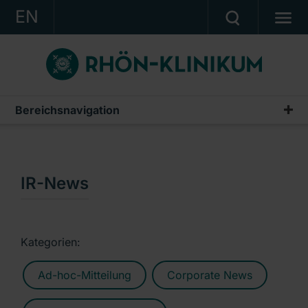
EN
KONZERN
KLINIKEN
KARRIERE
Bereichsnavigation
Publikationen & Präsentationen
INVESTOR RELATIONS
Geschäftsberichte
PRESSE
Zwischenberichte & Quartalsmitteilungen
IR-News
KONTAKT
Finanzberichte AG
Ein Unternehmen der RHÖN-KLINIKUM AG
IR-News
Kategorien:
Präsentationen & Conference Calls
Ad-hoc-Mitteilung
Corporate News