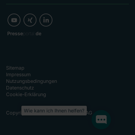
Presse
portal.
de
Sitemap
Impressum
Nutzungsbedingungen
Datenschutz
Cookie-Erklärung
Wie kann ich Ihnen helfen?
Copyright 2026, RHÖN-KLINIKUM AG