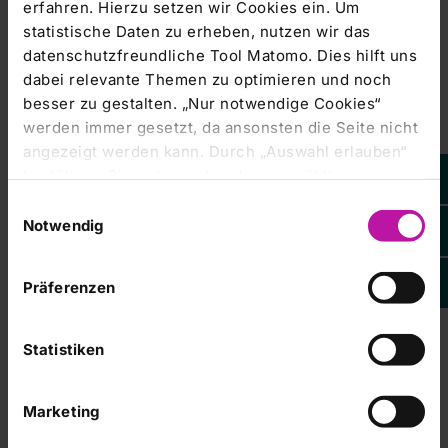
erfahren. Hierzu setzen wir Cookies ein. Um
statistische Daten zu erheben, nutzen wir das
Managers' Transactions & Directors' Dealings |
datenschutzfreundliche Tool Matomo. Dies hilft uns
13.02.2008
dabei relevante Themen zu optimieren und noch
DGAP-News: RHÖN-KLINIKUM AG
besser zu gestalten. „Nur notwendige Cookies“
(english)
werden immer gesetzt, da ansonsten die Seite nicht
angezeigt werden kann. Durch „Auswahl erlauben“
RHÖN-KLINIKUM AG, Bad Neustadt a. d. Saale Preliminary
bestätigen Sie entsprechend ausgewählte
trend figures for 2007 Forecast for growth
Kategorien von Cookies. Mit „Alle Cookies zulassen“
Einwilligungsauswahl
erlauben Sie alle eingesetzten Cookies. Sie können
Notwendig
später jederzeit in unserer
Cookie-Erklärung
Ihre
Corporate News |
13.02.2008
Einstellungen anpassen. Weitere Informationen
RHÖN-KLINIKUM AG: Trendmeldung
Präferenzen
finden Sie auch in unserer
Datenschutzerklärung
.
2007
Statistiken
RHÖN-KLINIKUM AG / Vorläufiges Ergebnis/Prognose
Veröffentlichung einer Corporate News, übermittelt
Marketing