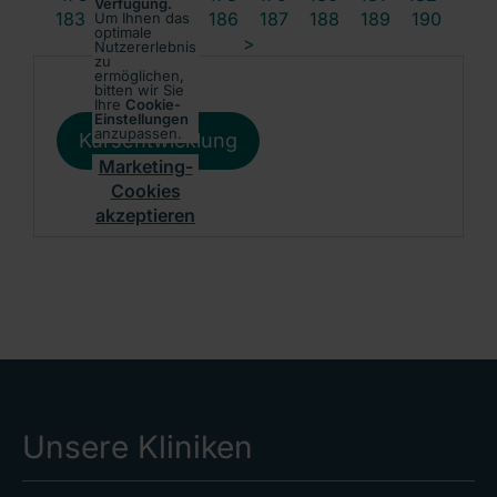
Verfügung.
183
184
185
186
187
188
189
190
Um Ihnen das
optimale
>
Nutzererlebnis
zu
ermöglichen,
bitten wir Sie
Ihre
Cookie-
Einstellungen
anzupassen.
Kursentwicklung
Marketing-
Cookies
akzeptieren
Unsere Kliniken