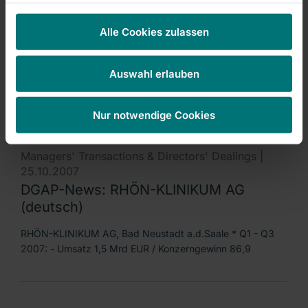
Managers' Transactions & Directors' Dealings |
25.10.2007
Alle Cookies zulassen
DGAP-News: RHÖN-KLINIKUM AG
(english)
Auswahl erlauben
RHÖN-KLINIKUM AG, Bad Neustadt a.d.Saale Q1 - Q3
2007: - Revenue EUR 1,5 billion / net consolidated
Nur notwendige Cookies
Managers' Transactions & Directors' Dealings |
25.10.2007
DGAP-News: RHÖN-KLINIKUM AG
(deutsch)
RHÖN-KLINIKUM AG, Bad Neustadt a.d.Saale * Q1 - Q3
2007: - Umsatz 1,5 Mrd EUR / Konzerngewinn 86,9