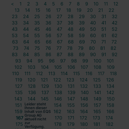
<
1
2
3
4
5
6
7
8
9
10
11
12
13
14
15
16
17
18
19
20
21
22
23
24
25
26
27
28
29
30
31
32
33
34
35
36
37
38
39
40
41
42
43
44
45
46
47
48
49
50
51
52
53
54
55
56
57
58
59
60
61
62
63
64
65
66
67
68
69
70
71
72
73
74
75
76
77
78
79
80
81
82
83
84
85
86
87
88
89
90
91
92
93
94
95
96
97
98
99
100
101
102
103
104
105
106
107
108
109
110
111
112
113
114
115
116
117
118
119
120
121
122
123
124
125
126
127
128
129
130
131
132
133
134
135
136
137
138
139
140
141
142
143
144
145
146
147
148
149
150
Leider steht
151
152
153
154
155
156
157
158
Ihnen dieser
159
160
161
162
163
164
165
166
Inhalt von EQS
Group AG
167
168
169
170
171
172
173
174
aktuell nicht
zur
175
176
177
178
179
180
181
182
Verfügung.