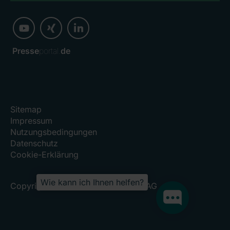
Presse
portal.
de
Sitemap
Impressum
Nutzungsbedingungen
Datenschutz
Cookie-Erklärung
Wie kann ich Ihnen helfen?
Copyright 2026, RHÖN-KLINIKUM AG