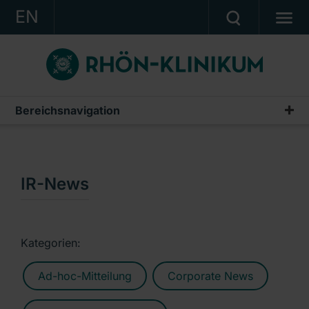
EN
KONZERN
KLINIKEN
KARRIERE
Bereichsnavigation
Publikationen & Präsentationen
INVESTOR RELATIONS
Geschäftsberichte
PRESSE
Zwischenberichte & Quartalsmitteilungen
IR-News
KONTAKT
Finanzberichte AG
Ein Unternehmen der RHÖN-KLINIKUM AG
IR-News
Kategorien:
Präsentationen & Conference Calls
Ad-hoc-Mitteilung
Corporate News