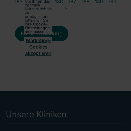
183
184
185
186
187
188
189
190
Um Ihnen das
optimale
>
Nutzererlebnis
zu
ermöglichen,
bitten wir Sie
Ihre
Cookie-
Einstellungen
anzupassen.
Kursentwicklung
Marketing-
Cookies
akzeptieren
Unsere Kliniken