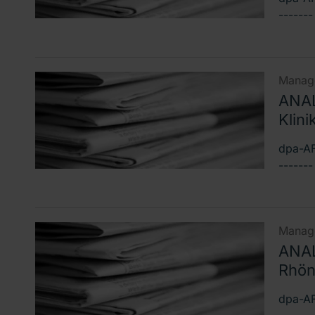
------
Manage
ANAL
Klin
dpa-AF
------
Manage
ANAL
Rhön-
dpa-AF