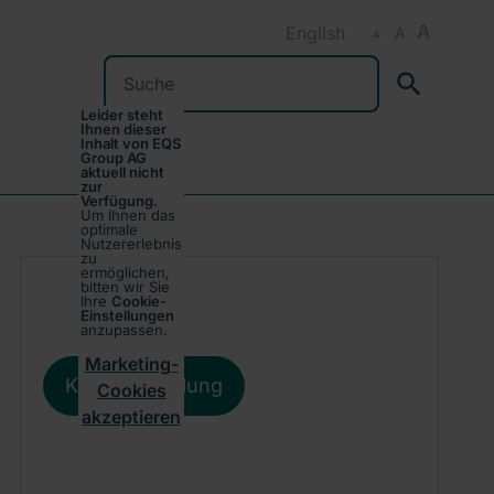
A
English
A
A
Suchen
Leider steht
Ihnen dieser
Inhalt von EQS
Group AG
aktuell nicht
zur
Verfügung.
Um Ihnen das
optimale
Nutzererlebnis
zu
ermöglichen,
bitten wir Sie
Ihre
Cookie-
Einstellungen
anzupassen.
Marketing-
Kursentwicklung
Cookies
akzeptieren