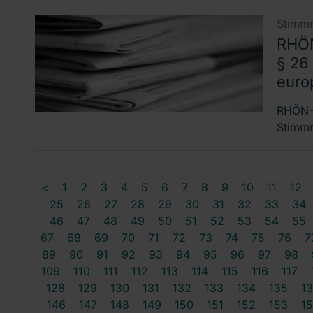
Stimmr
RHÖN
§ 26
euro
RHÖN-K
Stimmr
<
1
2
3
4
5
6
7
8
9
10
11
12
25
26
27
28
29
30
31
32
33
34
46
47
48
49
50
51
52
53
54
55
67
68
69
70
71
72
73
74
75
76
7
89
90
91
92
93
94
95
96
97
98
109
110
111
112
113
114
115
116
117
128
129
130
131
132
133
134
135
1
146
147
148
149
150
151
152
153
1