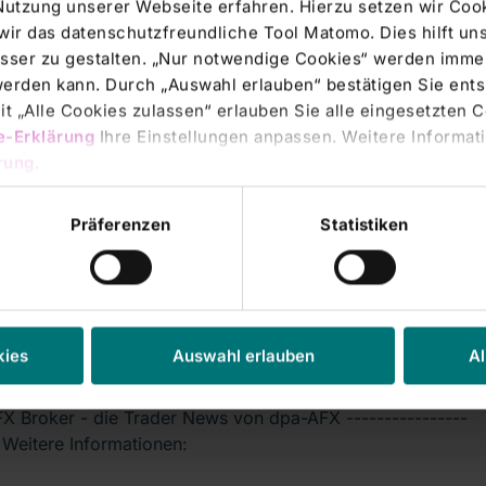
Nutzung unserer Webseite erfahren. Hierzu setzen wir Cook
wir das datenschutzfreundliche Tool Matomo. Dies hilft un
sser zu gestalten. „Nur notwendige Cookies“ werden immer
rs' Transactions & Directors' Dealings |
05.09.2011
 werden kann. Durch „Auswahl erlauben“ bestätigen Sie en
YSE-FLASH: Equinet senkt Rhön-Klinikum
t „Alle Cookies zulassen“ erlauben Sie alle eingesetzten 
e-Erklärung
Ihre Einstellungen anpassen. Weitere Informati
Accumulate' - Ziel 19 Euro
rung
.
URT (dpa-AFX Broker) - Equinet hat Rhön-Klinikum nach
Medienbericht über einen Hygieneskandal
Präferenzen
Statistiken
rs' Transactions & Directors' Dealings |
05.09.2011
YSE-FLASH: Equinet senkt Rhön-Klinikum
kies
Auswahl erlauben
Al
Accumulate' - Ziel 19 Euro
X Broker - die Trader News von dpa-AFX ----------------
- Weitere Informationen: