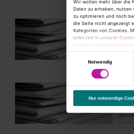
Wir wollen mehr über die 
Daten zu erheben, nutzen 
zu optimieren und noch be
Manage
die Seite nicht angezeigt
ANAL
Kategorien von Cookies. Mi
jederzeit in unserer
Cooki
auf '
unserer
Datenschutzerklä
FRANKF
Einwilligungsauswahl
einem 
Notwendig
Manage
ANAL
Nur notwendige Coo
auf '
dpa-AF
------