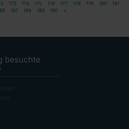
72
173
174
175
176
177
178
179
180
181
86
187
188
189
190
>
g besuchte
n
dungen
ebote