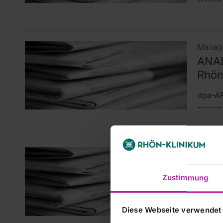
------
Manage
ANAL
Rhön-
dpa-AF
------
Manage
ANAL
Zustimmung
Rhön-
dpa-AF
Diese Webseite verwendet
------