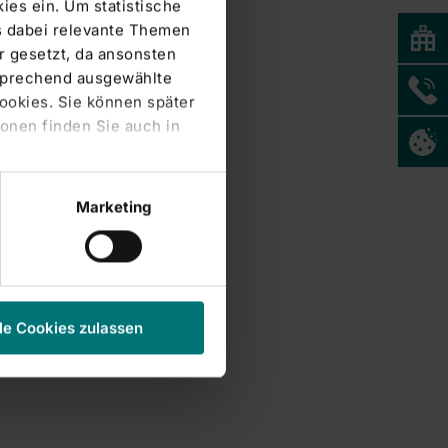
ies ein. Um statistische
s dabei relevante Themen
 gesetzt, da ansonsten
tsprechend ausgewählte
Cookies. Sie können später
onen finden Sie auch in
Marketing
le Cookies zulassen