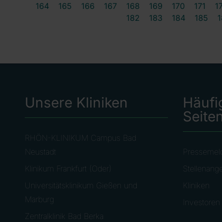
164
165
166
167
168
169
170
171
1
182
183
184
185
1
Unsere Kliniken
Häufi
Seite
RHÖN-KLINIKUM Campus Bad
Neustadt
Pressemel
Klinikum Frankfurt (Oder)
Stellenang
Universitätsklinikum Gießen und
Kliniken
Marburg
Investoren
Zentralklinik Bad Berka