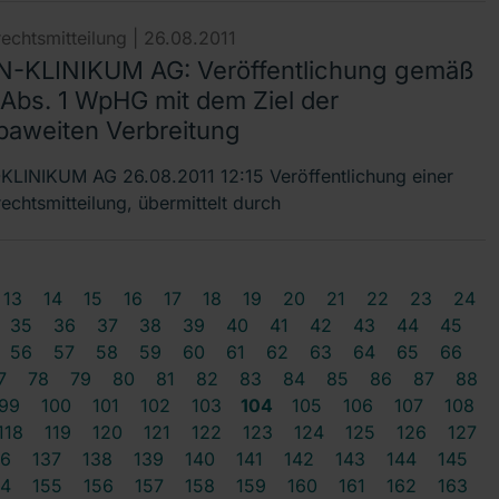
echtsmitteilung |
26.08.2011
-KLINIKUM AG: Veröffentlichung gemäß
 Abs. 1 WpHG mit dem Ziel der
paweiten Verbreitung
LINIKUM AG 26.08.2011 12:15 Veröffentlichung einer
echtsmitteilung, übermittelt durch
13
14
15
16
17
18
19
20
21
22
23
24
35
36
37
38
39
40
41
42
43
44
45
56
57
58
59
60
61
62
63
64
65
66
7
78
79
80
81
82
83
84
85
86
87
88
99
100
101
102
103
104
105
106
107
108
118
119
120
121
122
123
124
125
126
127
36
137
138
139
140
141
142
143
144
145
54
155
156
157
158
159
160
161
162
163