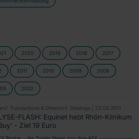
timmrechtsmitteilung
021
2020
2019
2018
2017
2
2011
2010
2009
2008
03
2002
rs' Transactions & Directors' Dealings |
23.09.2011
YSE-FLASH: Equinet hebt Rhön-Klinikum
Buy' - Ziel 19 Euro
X Broker - die Trader News von dpa-AFX ----------------