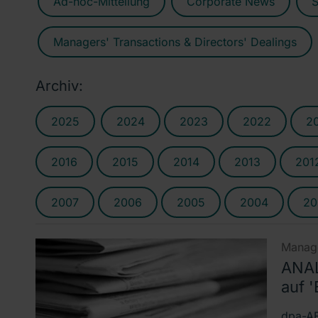
Ad-hoc-Mitteilung
Corporate News
S
Managers' Transactions & Directors' Dealings
Archiv:
2025
2024
2023
2022
2
2016
2015
2014
2013
201
2007
2006
2005
2004
20
Manage
ANAL
auf '
dpa-AF