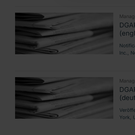
Manage
DGAP
(engl
Notifi
Inc., 
Manage
DGAP
(deu
Veröff
York, 