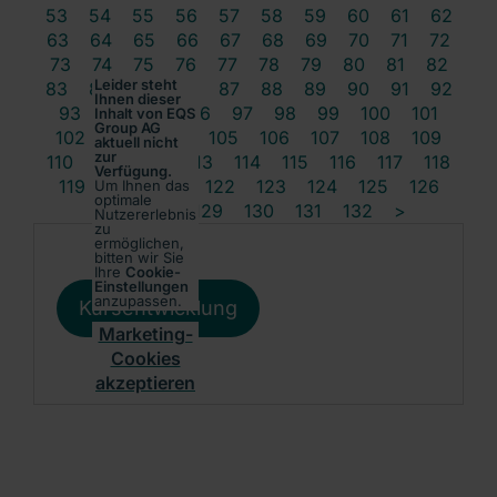
53
54
55
56
57
58
59
60
61
62
63
64
65
66
67
68
69
70
71
72
73
74
75
76
77
78
79
80
81
82
Leider steht
83
84
85
86
87
88
89
90
91
92
Ihnen dieser
93
94
95
96
97
98
99
100
101
Inhalt von EQS
Group AG
102
103
104
105
106
107
108
109
aktuell nicht
zur
110
111
112
113
114
115
116
117
118
Verfügung.
119
120
121
122
123
124
125
126
Um Ihnen das
optimale
127
128
129
130
131
132
>
Nutzererlebnis
zu
ermöglichen,
bitten wir Sie
Ihre
Cookie-
Einstellungen
anzupassen.
Kursentwicklung
Marketing-
Cookies
akzeptieren