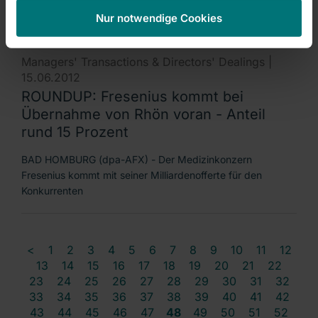
Fresenius kommt bei der Übernahme des Klinikbetreibers
Nur notwendige Cookies
Rhön-Klinikum
Managers' Transactions & Directors' Dealings |
15.06.2012
ROUNDUP: Fresenius kommt bei
Übernahme von Rhön voran - Anteil
rund 15 Prozent
BAD HOMBURG (dpa-AFX) - Der Medizinkonzern
Fresenius kommt mit seiner Milliardenofferte für den
Konkurrenten
<
1
2
3
4
5
6
7
8
9
10
11
12
13
14
15
16
17
18
19
20
21
22
23
24
25
26
27
28
29
30
31
32
33
34
35
36
37
38
39
40
41
42
43
44
45
46
47
48
49
50
51
52