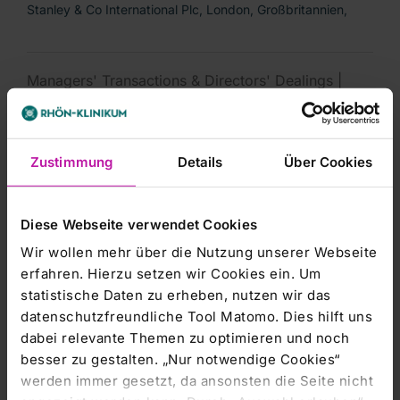
Stanley & Co International Plc, London, Großbritannien,
Managers' Transactions & Directors' Dealings |
18.06.2012
ROUNDUP: Fresenius übernimmt Rhön-
Aktien von den zwei größten Eignern
Zustimmung
Details
Über Cookies
BAD HOMBURG (dpa-AFX) - Der Medizinkonzern
Fresenius hat beim Übernahmeangebot für den
Klinikbetreiber
Diese Webseite verwendet Cookies
Wir wollen mehr über die Nutzung unserer Webseite
erfahren. Hierzu setzen wir Cookies ein. Um
Managers' Transactions & Directors' Dealings |
statistische Daten zu erheben, nutzen wir das
18.06.2012
datenschutzfreundliche Tool Matomo. Dies hilft uns
DGAP-Stimmrechte: RHÖN-KLINIKUM
dabei relevante Themen zu optimieren und noch
AG (deutsch)
besser zu gestalten. „Nur notwendige Cookies“
Veröffentlichung nach § 26 Abs. 1 WpHG Die SEB AG,
werden immer gesetzt, da ansonsten die Seite nicht
Frankfurt, Deutschland, sowie die Skandinaviska