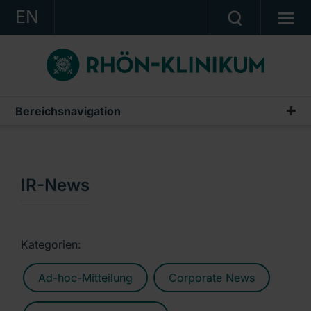
EN
KONZERN
KLINIKEN
KARRIERE
Bereichsnavigation
Publikationen & Präsentationen
INVESTOR RELATIONS
Geschäftsberichte
PRESSE
Zwischenberichte & Quartalsmitteilungen
IR-News
KONTAKT
Finanzberichte AG
Ein Unternehmen der RHÖN-KLINIKUM AG
IR-News
Kategorien:
Präsentationen & Conference Calls
Ad-hoc-Mitteilung
Corporate News