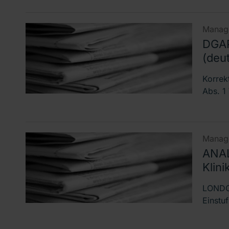
Manage
DGAP
(deu
Korrek
Abs. 1
Manage
ANAL
Klini
LONDON
Einstu