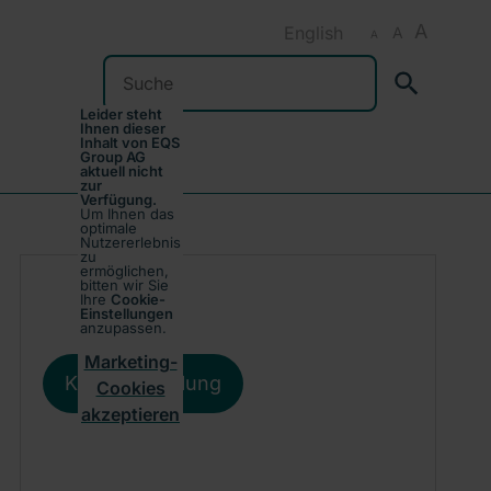
A
English
A
A
Suchen
Leider steht
Ihnen dieser
Inhalt von EQS
Group AG
aktuell nicht
zur
Verfügung.
Um Ihnen das
optimale
Nutzererlebnis
zu
ermöglichen,
bitten wir Sie
Ihre
Cookie-
Einstellungen
anzupassen.
Marketing-
Kursentwicklung
Cookies
akzeptieren