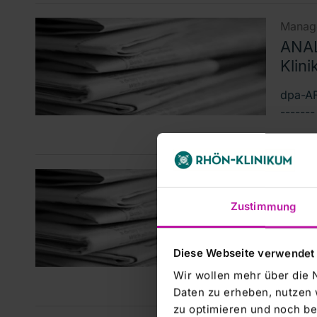
Manage
ANAL
Klini
dpa-AF
------
Manage
ANAL
Zustimmung
Klini
dpa-AF
Diese Webseite verwendet
------
Wir wollen mehr über die 
Daten zu erheben, nutzen 
zu optimieren und noch be