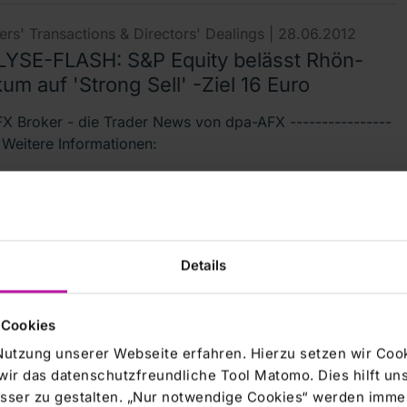
rs' Transactions & Directors' Dealings |
28.06.2012
YSE-FLASH: S&P Equity belässt Rhön-
kum auf 'Strong Sell' -Ziel 16 Euro
X Broker - die Trader News von dpa-AFX ----------------
- Weitere Informationen:
rs' Transactions & Directors' Dealings |
28.06.2012
YSE-FLASH: Equinet belässt Rhön-
Details
kum auf 'Hold' - Ziel 22 Euro
X Broker - die Trader News von dpa-AFX ----------------
 Cookies
- Weitere Informationen:
Nutzung unserer Webseite erfahren. Hierzu setzen wir Cook
wir das datenschutzfreundliche Tool Matomo. Dies hilft un
sser zu gestalten. „Nur notwendige Cookies“ werden immer