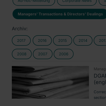
Ad-hoc-Mitteilung
Corporate News
S
Managers' Transactions & Directors' Dealings
Archiv:
2017
2016
2015
2014
201
2008
2007
2006
Manage
DGAP
(engl
Correc
sectio