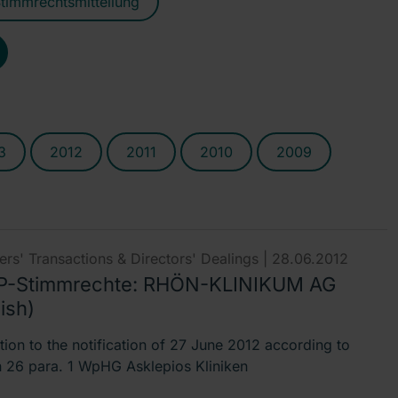
timmrechtsmitteilung
3
2012
2011
2010
2009
rs' Transactions & Directors' Dealings |
28.06.2012
-Stimmrechte: RHÖN-KLINIKUM AG
ish)
tion to the notification of 27 June 2012 according to
n 26 para. 1 WpHG Asklepios Kliniken