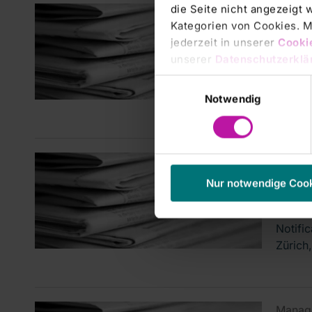
die Seite nicht angezeigt
Manage
Kategorien von Cookies. Mi
DGAP
jederzeit in unserer
Cooki
(deu
unserer
Datenschutzerklä
Veröff
Einwilligungsauswahl
Schwei
Notwendig
Manage
DGAP
Nur notwendige Coo
(engl
Notifi
Zürich,
Manage