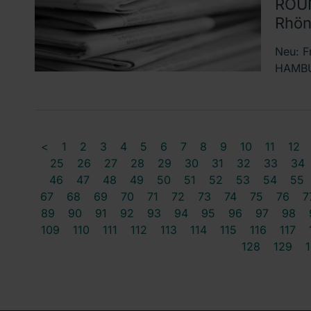
ROUN
Rhön
Neu: Fr
HAMBUR
<
1
2
3
4
5
6
7
8
9
10
11
12
25
26
27
28
29
30
31
32
33
34
46
47
48
49
50
51
52
53
54
55
67
68
69
70
71
72
73
74
75
76
7
89
90
91
92
93
94
95
96
97
98
109
110
111
112
113
114
115
116
117
128
129