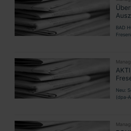
Über
Ausz
BAD H
Fresen
Manage
AKTI
Fres
Neu: S
(dpa-A
Manage