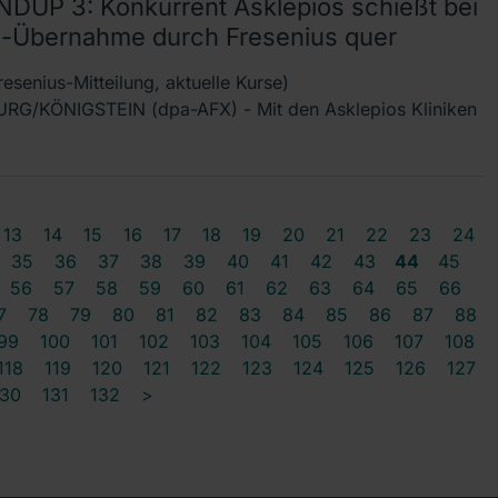
DUP 3: Konkurrent Asklepios schießt bei
-Übernahme durch Fresenius quer
esenius-Mitteilung, aktuelle Kurse)
G/KÖNIGSTEIN (dpa-AFX) - Mit den Asklepios Kliniken
13
14
15
16
17
18
19
20
21
22
23
24
35
36
37
38
39
40
41
42
43
44
45
56
57
58
59
60
61
62
63
64
65
66
7
78
79
80
81
82
83
84
85
86
87
88
99
100
101
102
103
104
105
106
107
108
118
119
120
121
122
123
124
125
126
127
130
131
132
>