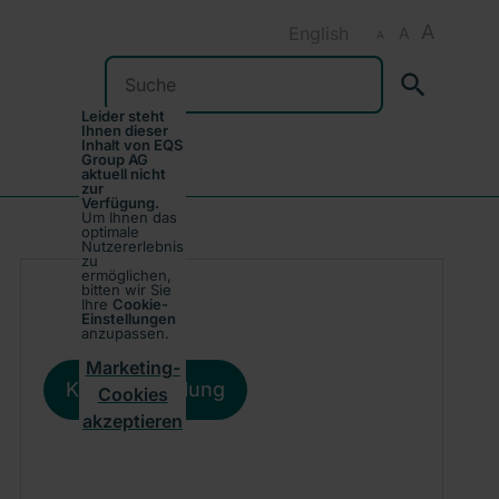
A
English
A
A
Suchen
Leider steht
Ihnen dieser
Inhalt von EQS
Group AG
aktuell nicht
zur
Verfügung.
Um Ihnen das
optimale
Nutzererlebnis
zu
ermöglichen,
bitten wir Sie
Ihre
Cookie-
Einstellungen
anzupassen.
Marketing-
Kursentwicklung
Cookies
akzeptieren