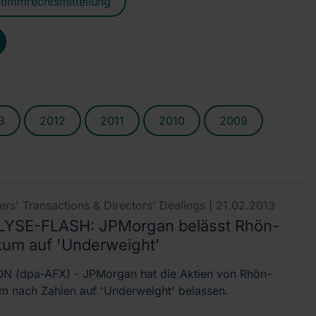
timmrechtsmitteilung
3
2012
2011
2010
2009
rs' Transactions & Directors' Dealings |
21.02.2013
YSE-FLASH: JPMorgan belässt Rhön-
ikum auf 'Underweight'
 (dpa-AFX) - JPMorgan hat die Aktien von Rhön-
um nach Zahlen auf 'Underweight' belassen.