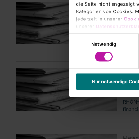
die Seite nicht angezeigt
Manage
Kategorien von Cookies. Mi
DGAP
jederzeit in unserer
Cooki
Gesc
unserer
Datenschutzerklä
(deu
Einwilligungsauswahl
RHÖN-K
Notwendig
für da
Manage
DGAP
Nur notwendige Coo
resul
RHÖN-K
financ
Manage