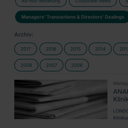
Ad-hoc-Mitteilung
Corporate News
S
Managers' Transactions & Directors' Dealings
Archiv:
2017
2016
2015
2014
201
2008
2007
2006
Manage
ANAL
Klin
LONDON
Klinik