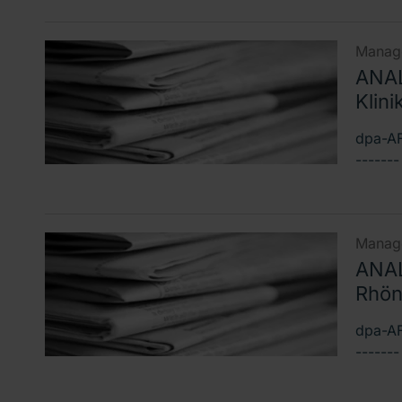
Manage
ANAL
Klin
dpa-AF
------
Manage
ANAL
Rhön-
dpa-AF
------