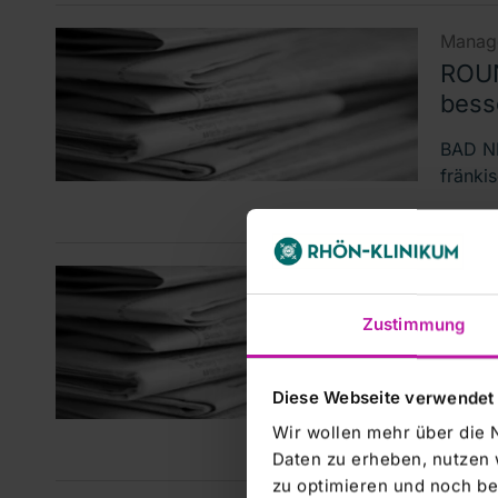
Manage
ROUN
besse
BAD N
fränki
Manage
Neue
Zustimmung
Gewi
BAD N
Diese Webseite verwendet
Gewinn
Wir wollen mehr über die 
Marbu
Daten zu erheben, nutzen 
zu optimieren und noch be