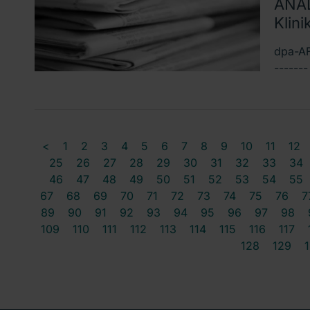
ANAL
Klini
dpa-AF
------
<
1
2
3
4
5
6
7
8
9
10
11
12
25
26
27
28
29
30
31
32
33
34
46
47
48
49
50
51
52
53
54
55
67
68
69
70
71
72
73
74
75
76
7
89
90
91
92
93
94
95
96
97
98
109
110
111
112
113
114
115
116
117
128
129