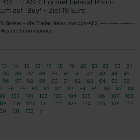
YSE-FLASH: Equinet belässt Rhön-
kum auf 'Buy' - Ziel 19 Euro
X Broker - die Trader News von dpa-AFX ----------------
- Weitere Informationen:
13
14
15
16
17
18
19
20
21
22
23
24
35
36
37
38
39
40
41
42
43
44
45
56
57
58
59
60
61
62
63
64
65
66
7
78
79
80
81
82
83
84
85
86
87
88
99
100
101
102
103
104
105
106
107
108
118
119
120
121
122
123
124
125
126
127
130
131
132
>