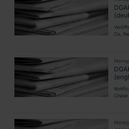
DGAP
(deu
Veröff
Co, Ne
Manage
DGAP
(engl
Notifi
Chase 
Manage