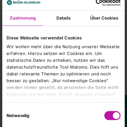
Zustimmung
Details
Über Cookies
Diese Webseite verwendet Cookies
Wir wollen mehr über die Nutzung unserer Webseite
erfahren. Hierzu setzen wir Cookies ein. Um
statistische Daten zu erheben, nutzen wir das
datenschutzfreundliche Tool Matomo. Dies hilft uns
dabei relevante Themen zu optimieren und noch
besser zu gestalten. „Nur notwendige Cookies“
werden immer gesetzt, da ansonsten die Seite nicht
angezeigt werden kann. Durch „Auswahl erlauben“
bestätigen Sie entsprechend ausgewählte
Kategorien von Cookies. Mit „Alle Cookies zulassen“
Einwilligungsauswahl
erlauben Sie alle eingesetzten Cookies. Sie können
Notwendig
später jederzeit in unserer
Cookie-Erklärung
Ihre