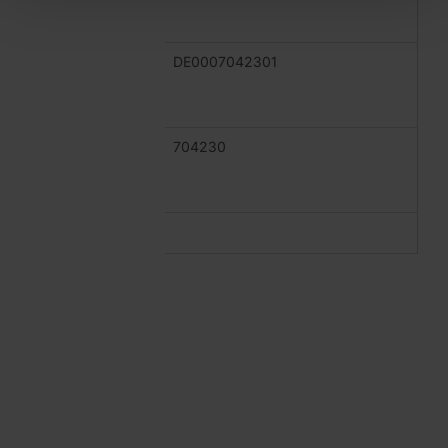
DE0007042301
704230