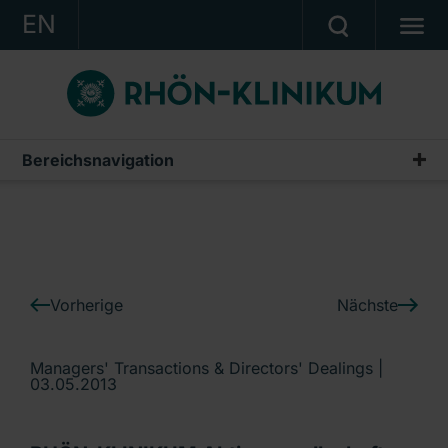
EN
KONZERN
KLINIKEN
KARRIERE
Bereichsnavigation
IR-News
INVESTOR RELATIONS
PRESSE
KONTAKT
Vorherige
Nächste
Ein Unternehmen der RHÖN-KLINIKUM AG
Managers' Transactions & Directors' Dealings |
03.05.2013