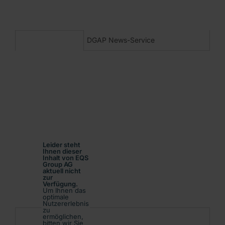
DGAP News-Service
Ende der Mitteilung
Leider steht
Ihnen dieser
Inhalt von EQS
Group AG
aktuell nicht
zur
Verfügung.
Um Ihnen das
optimale
Nutzererlebnis
zu
209640 03.05.2013
ermöglichen,
bitten wir Sie