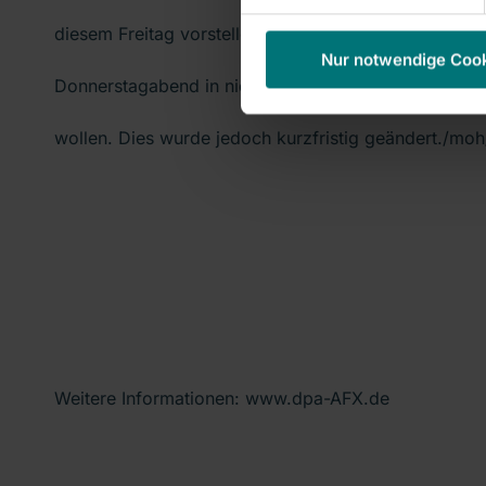
diesem Freitag vorstellen. Ursprünglich hatten die 
Nur notwendige Coo
Donnerstagabend in nicht öffentlicher Sitzung über 
wollen. Dies wurde jedoch kurzfristig geändert./mo
Weitere Informationen: www.dpa-AFX.de