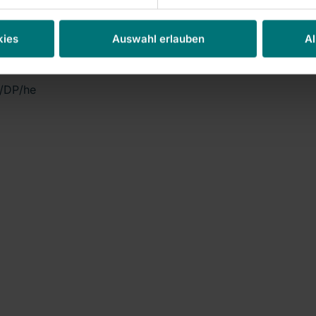
Stadtverordneten am
kies
Auswahl erlauben
Al
den Verkauf entscheiden
h/DP/he