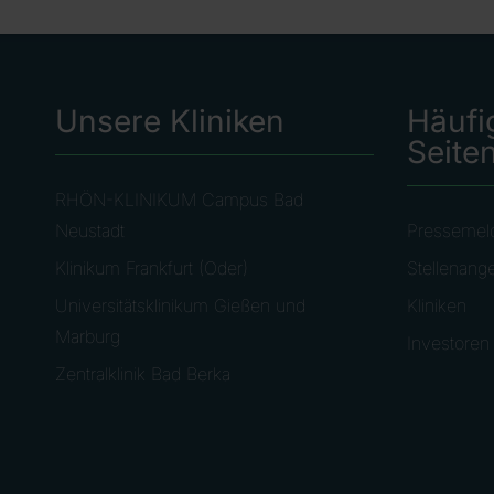
Unsere Kliniken
Häufi
Seite
RHÖN-KLINIKUM Campus Bad
Neustadt
Pressemel
Klinikum Frankfurt (Oder)
Stellenang
Universitätsklinikum Gießen und
Kliniken
Marburg
Investoren
Zentralklinik Bad Berka