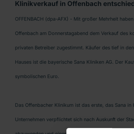
Klinikverkauf in Offenbach entschie
OFFENBACH (dpa-AFX) - Mit großer Mehrheit haben 
Offenbach am Donnerstagabend dem Verkauf des k
privaten Betreiber zugestimmt. Käufer des tief in de
Hauses ist die bayerische Sana Kliniken AG. Der Kauf
symbolischen Euro.
Das Offenbacher Klinikum ist das erste, das Sana in
Unternehmen verpflichtet sich nach Auskunft der Sta
abzuwenden und einen dreistelligen Millionenbetrag 