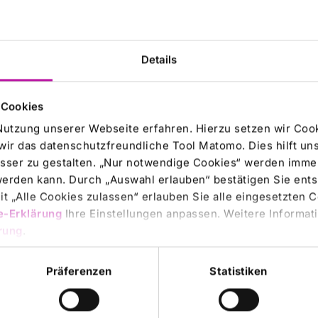
n den aus mehr als 40 Häusern
Details
n.
 Cookies
Nutzung unserer Webseite erfahren. Hierzu setzen wir Cook
bildung geplant. Er
wir das datenschutzfreundliche Tool Matomo. Dies hilft un
sser zu gestalten. „Nur notwendige Cookies“ werden immer
ug für die Leistungen bleibt
 werden kann. Durch „Auswahl erlauben“ bestätigen Sie en
t „Alle Cookies zulassen“ erlauben Sie alle eingesetzten 
ligen Millionenbetrag
e-Erklärung
Ihre Einstellungen anpassen. Weitere Informati
rung
.
Präferenzen
Statistiken
llen Sana und die Stadt an