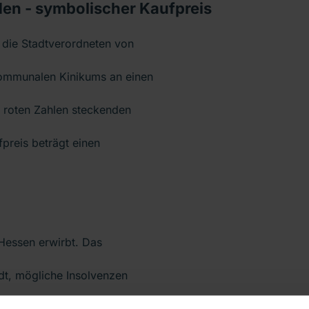
den - symbolischer Kaufpreis
die Stadtverordneten von
ommunalen Kinikums an einen
n roten Zahlen steckenden
preis beträgt einen
 Hessen erwirbt. Das
dt, mögliche Insolvenzen
zu investieren. Außerdem soll