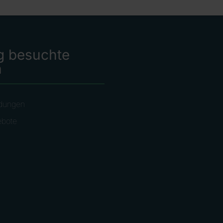
g besuchte
n
dungen
ebote