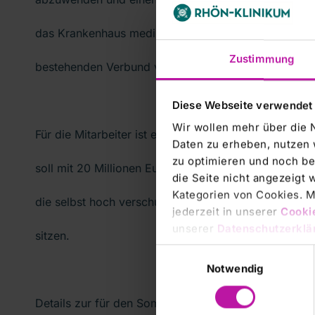
das Krankenhaus medizinisch weiterentwickelt und i
Zustimmung
bestehenden Verbund von Sana eingebunden werde
Diese Webseite verwendet
Wir wollen mehr über die 
Für die Mitarbeiter ist ein Fonds für Aus- und Weiter
Daten zu erheben, nutzen 
zu optimieren und noch be
soll mit 20 Millionen Euro gefüllt werden. Im Gegenz
die Seite nicht angezeigt
Kategorien von Cookies. Mi
die selbst hoch verschuldete Stadt auf einem dreistel
jederzeit in unserer
Cooki
unserer
Datenschutzerklä
sitzen.
Einwilligungsauswahl
Notwendig
Details zur für den Sommer geplanten Übernahme wo