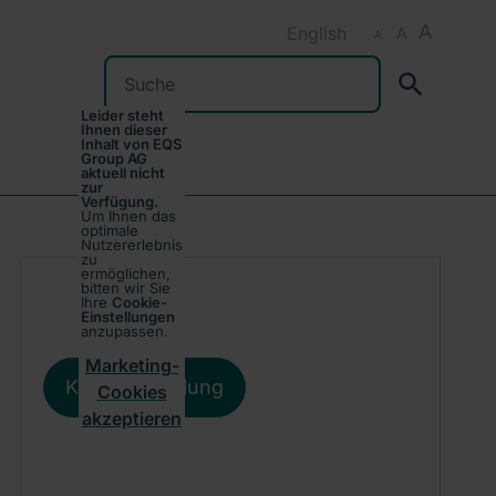
A
English
A
A
Suchen
Leider steht
Ihnen dieser
Inhalt von EQS
Group AG
aktuell nicht
zur
Verfügung.
Um Ihnen das
optimale
Nutzererlebnis
zu
ermöglichen,
bitten wir Sie
Ihre
Cookie-
Einstellungen
anzupassen.
Marketing-
Kursentwicklung
Cookies
akzeptieren