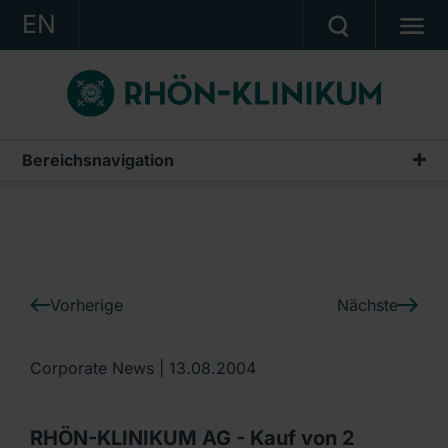
EN
KONZERN
KLINIKEN
KARRIERE
Bereichsnavigation
IR-News
INVESTOR RELATIONS
PRESSE
KONTAKT
Vorherige
Nächste
Ein Unternehmen der RHÖN-KLINIKUM AG
Corporate News |
13.08.2004
RHÖN-KLINIKUM AG - Kauf von 2