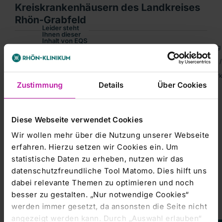
Kreiskrankenhäusern des Landkreises
Rhön-Grabfeld
Leider steht
Ihnen dieser
Inhalt von EQS
Corporate-News übermittelt durch die DGAP.Für den Inhalt der Mitteilung i
Group AG
aktuell nicht
zur
Landkreis Rhön-Grabfeld /Rhön-Klinikum AG, Bad Neustadt an der Saale /
Verfügung.
Um Ihnen das
WKN: 704233; ISIN: DE0007042335; Index: MDAXNotiert: Amtlicher Markt 
optimale
Zustimmung
Details
Über Cookies
Nutzererlebnis
zu
ermöglichen,
bitten wir Sie
Ihre
Cookie-
Einstellungen
Diese Webseite verwendet Cookies
anzupassen.
Kursentwicklung
Wir wollen mehr über die Nutzung unserer Webseite
Marketing-
erfahren. Hierzu setzen wir Cookies ein. Um
Cookies
statistische Daten zu erheben, nutzen wir das
akzeptieren
datenschutzfreundliche Tool Matomo. Dies hilft uns
dabei relevante Themen zu optimieren und noch
besser zu gestalten. „Nur notwendige Cookies“
werden immer gesetzt, da ansonsten die Seite nicht
angezeigt werden kann. Durch „Auswahl erlauben“