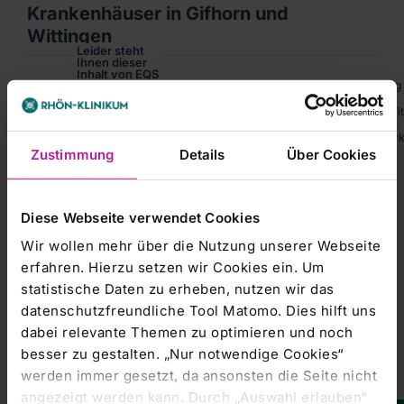
Krankenhäuser in Gifhorn und
Wittingen
Leider steht
Ihnen dieser
Inhalt von EQS
Corporate-News übermittelt durch die DGAP.Für den Inhalt der Mitteilung i
Group AG
aktuell nicht
zur
RHÖN-KLINIKUM AG : Übernahmen der Krankenhäuser in Gifhorn und Witting
Verfügung.
Um Ihnen das
WKN: 704233; ISIN: DE0007042335; Index: MDAXNotiert: Amtlicher Markt 
optimale
Zustimmung
Details
Über Cookies
Nutzererlebnis
zu
ermöglichen,
bitten wir Sie
Ihre
Cookie-
Einstellungen
Diese Webseite verwendet Cookies
anzupassen.
Kursentwicklung
Wir wollen mehr über die Nutzung unserer Webseite
Marketing-
erfahren. Hierzu setzen wir Cookies ein. Um
Cookies
statistische Daten zu erheben, nutzen wir das
akzeptieren
datenschutzfreundliche Tool Matomo. Dies hilft uns
dabei relevante Themen zu optimieren und noch
besser zu gestalten. „Nur notwendige Cookies“
werden immer gesetzt, da ansonsten die Seite nicht
angezeigt werden kann. Durch „Auswahl erlauben“