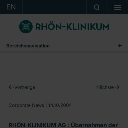
EN
KONZERN
KLINIKEN
KARRIERE
Bereichsnavigation
IR-News
INVESTOR RELATIONS
PRESSE
KONTAKT
Vorherige
Nächste
Ein Unternehmen der RHÖN-KLINIKUM AG
Corporate News |
14.10.2004
RHÖN-KLINIKUM AG : Übernahmen der