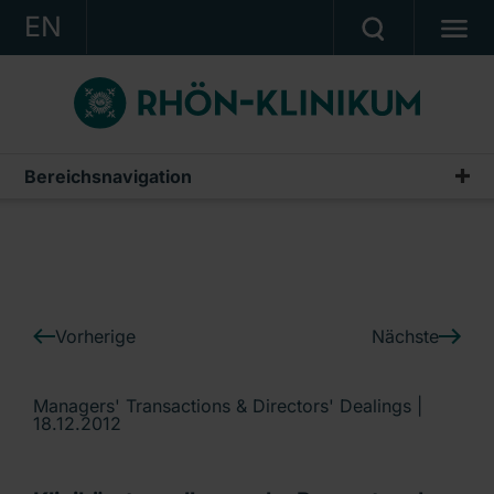
EN
KONZERN
KLINIKEN
KARRIERE
Bereichsnavigation
IR-News
INVESTOR RELATIONS
PRESSE
KONTAKT
Vorherige
Nächste
Ein Unternehmen der RHÖN-KLINIKUM AG
Managers' Transactions & Directors' Dealings |
18.12.2012