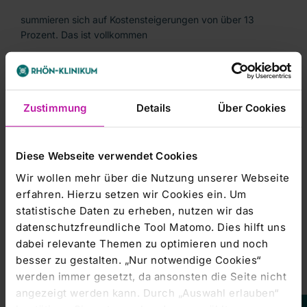
summieren sich auf Kostensteigerungen von über 13
Prozent. Das ist vollkommen
abwegig.'
Zustimmung
Details
Über Cookies
Berufsanfänger kommen in den kommunalen Kliniken heute
laut MB auf monatlich
Diese Webseite verwendet Cookies
rund 3.800 Euro, bei Oberärzten fängt die Gehaltstabelle
Wir wollen mehr über die Nutzung unserer Webseite
bei rund 6.400 Euro an.
erfahren. Hierzu setzen wir Cookies ein. Um
statistische Daten zu erheben, nutzen wir das
Henke machte deutlich, dass er einen Abschluss ohne
datenschutzfreundliche Tool Matomo. Dies hilft uns
Arbeitskampf anstrebt. Viele
dabei relevante Themen zu optimieren und noch
besser zu gestalten. „Nur notwendige Cookies“
wollten weiße Arztkittel auf der Straße sehen. 'Aber
werden immer gesetzt, da ansonsten die Seite nicht
eigentlich ist das nicht
angezeigt werden kann. Durch „Auswahl erlauben“
notwendig.'