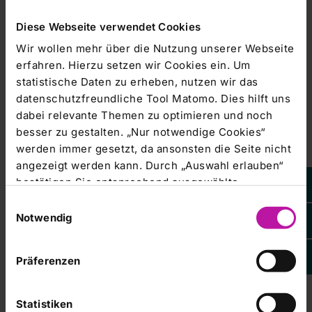
Stadthalle Bad Neustadt
8. Kardio Intermezzo
Diese Webseite verwendet Cookies
Wir wollen mehr über die Nutzung unserer Webseite
erfahren. Hierzu setzen wir Cookies ein. Um
vorherige
1
2
3
4
5
statistische Daten zu erheben, nutzen wir das
datenschutzfreundliche Tool Matomo. Dies hilft uns
August 2026
dabei relevante Themen zu optimieren und noch
besser zu gestalten. „Nur notwendige Cookies“
Mo
Di
Mi
Do
Fr
Sa
So
werden immer gesetzt, da ansonsten die Seite nicht
1
angezeigt werden kann. Durch „Auswahl erlauben“
2
3
4
5
6
7
8
bestätigen Sie entsprechend ausgewählte
Kategorien von Cookies. Mit „Alle Cookies zulassen“
Einwilligungsauswahl
9
10
11
12
13
14
15
erlauben Sie alle eingesetzten Cookies. Sie können
Notwendig
16
17
18
19
20
21
22
später jederzeit in unserer
Cookie-Erklärung
Ihre
Einstellungen anpassen. Weitere Informationen
23
24
25
26
27
28
29
Präferenzen
finden Sie auch in unserer
Datenschutzerklärung
.
30
31
Statistiken